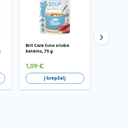
Tęsti
Brit Care tuno sriuba
Exclusion R
g
katėms, 75 g
konservai 
kiauliena, ž
85 g
1,09 €
1,89 €
Į krepšelį
Į 