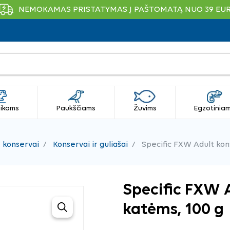
NEMOKAMAS PRISTATYMAS Į PAŠTOMATĄ NUO 39 EU
ikams
Paukščiams
Žuvims
Egzotinia
r konservai
Konservai ir guliašai
Specific FXW Adult kon
Specific FXW 
katėms, 100 g