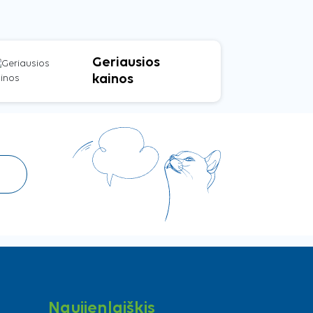
Geriausios
kainos
Naujienlaiškis