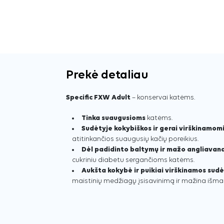
Prekė detaliau
Specific FXW Adult
– konservai katėms.
Tinka suaugusioms
katėms.
Sudėtyje kokybiškos ir gerai virškinamom
atitinkančios suaugusių kačių poreikius.
Dėl padidinto baltymų ir mažo angliavand
cukriniu diabetu sergančioms katėms.
Aukšta kokybė ir puikiai virškinamos sudė
maistinių medžiagų įsisavinimą ir mažina išmat