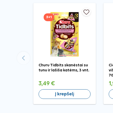
3+1
Ankstesnis
Churu Tidbits skanėstai su
Ci
tunu ir lašiša katėms, 3 vnt.
vi
70
3,49 €
1
Į krepšelį