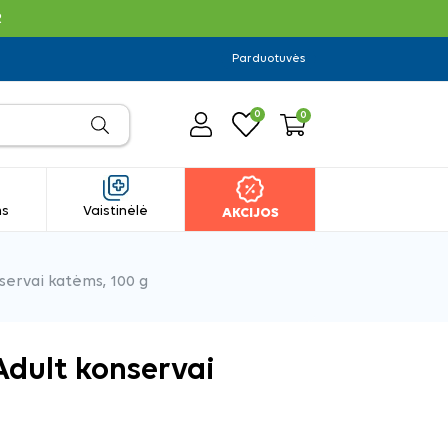
R
Parduotuvės
0
0
ms
Vaistinėlė
AKCIJOS
servai katėms, 100 g
Adult konservai