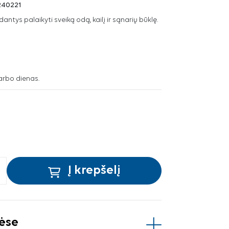
240221
ntys palaikyti sveiką odą, kailį ir sąnarių būklę.
arbo dienas.
Į krepšelį
vėse