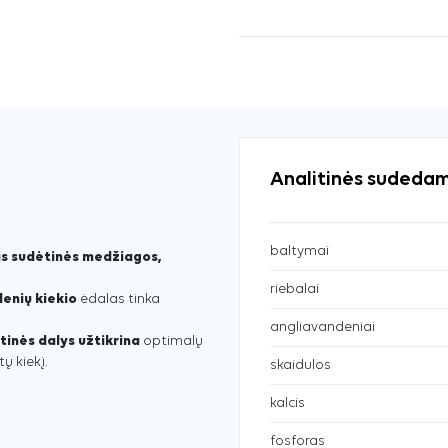
Analitinės sudedam
baltymai
is sudėtinės medžiagos,
riebalai
enių kiekio
ėdalas tinka
angliavandeniai
tinės dalys užtikrina
optimalų
ų kiekį.
skaidulos
kalcis
fosforas