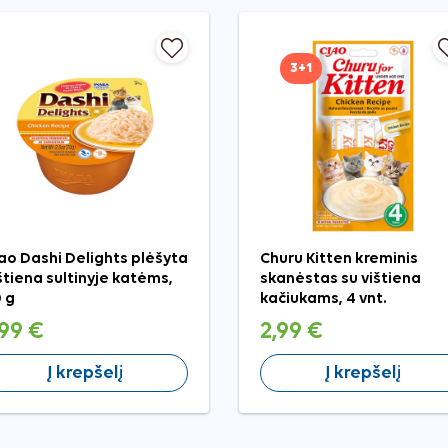
3+1
ao Dashi Delights plėšyta
Churu Kitten kreminis
štiena sultinyje katėms,
skanėstas su vištiena
 g
kačiukams, 4 vnt.
,99 €
2,99 €
Į krepšelį
Į krepšelį