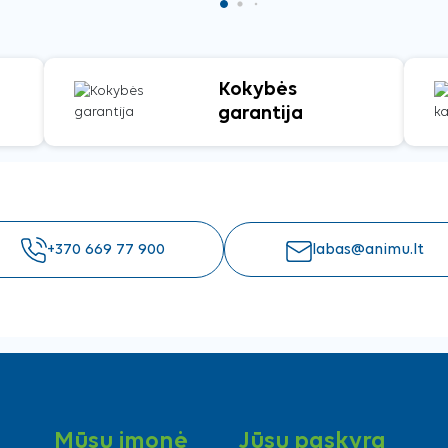
Kokybės
garantija
+370 669 77 900
labas@animu.lt
Mūsų įmonė
Jūsų paskyra