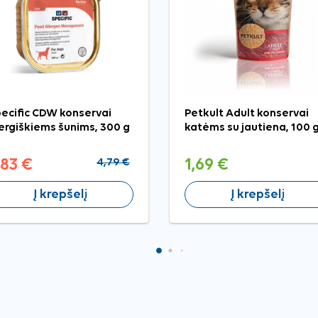
ecific CDW konservai
Petkult Adult konservai
ergiškiems šunims, 300 g
katėms su jautiena, 100 
,83 €
4,79 €
1,69 €
Į krepšelį
Į krepšelį