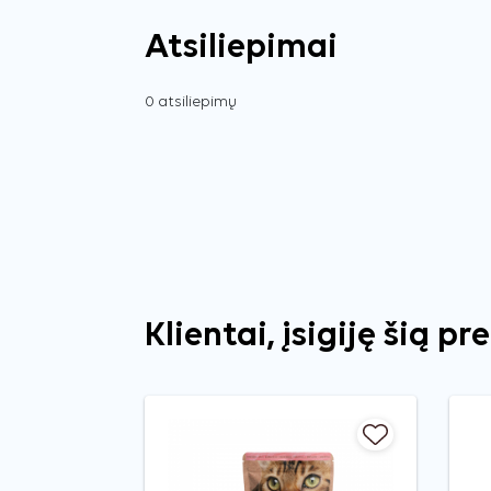
Atsiliepimai
0 atsiliepimų
Klientai, įsigiję šią pr