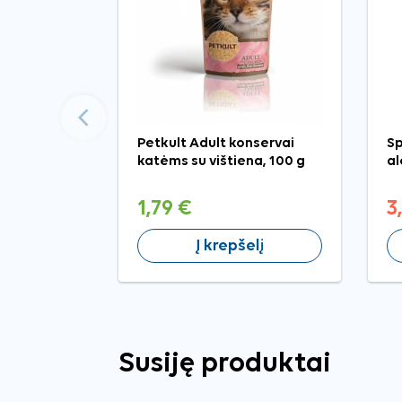
Ankstesnis
Petkult Adult konservai
Sp
katėms su vištiena, 100 g
al
1,79 €
3
Į krepšelį
Susiję produktai