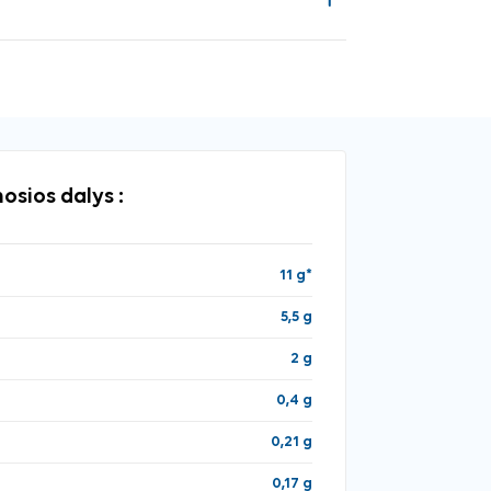
osios dalys :
11 g*
5,5 g
2 g
0,4 g
0,21 g
0,17 g