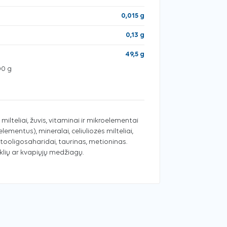
0,015 g
0,13 g
49,5 g
00 g
 milteliai, žuvis, vitaminai ir mikroelementai
lementus), mineralai, celiuliozės milteliai,
ktooligosaharidai, taurinas, metioninas.
klių ar kvapiųjų medžiagų.