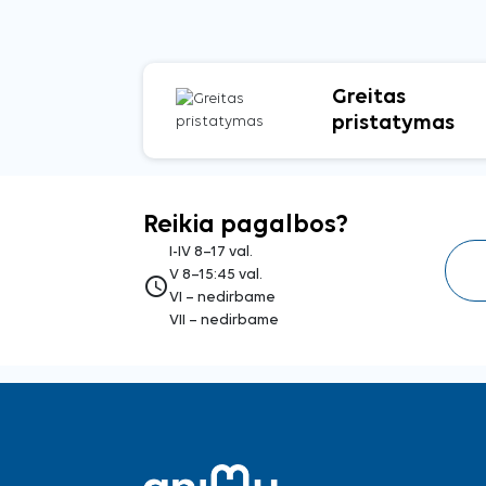
Greitas
pristatymas
Reikia pagalbos?
I-IV 8–17 val.
V 8–15:45 val.
access_time
VI – nedirbame
VII – nedirbame