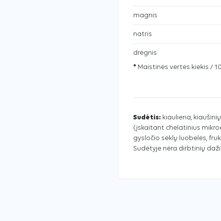
magnis
natris
drėgnis
*
Maistinės vertės kiekis / 1
Sudėtis:
kiauliena, kiaušinių
(įskaitant chelatinius mikroe
gysločio sėklų luobelės, fru
Sudėtyje nėra dirbtinių daži