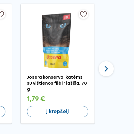
Tęsti
Josera konservai katėms
Ciao Dashi 
su vištienos filė ir lašiša, 70
tuno ir laši
g
katėms, 40
1,79 €
1,49 €
Į krepšelį
Į 