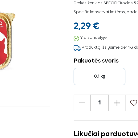
Prekės ženklas
SPECIFIC
Kodas
5
Specific konservai katėms, padeda
2,29 €
Yra sandėlyje
Produktą išsiųsime per 1-3 d
Pakuotės svoris
0.1 kg
-
+
Likučiai parduotu