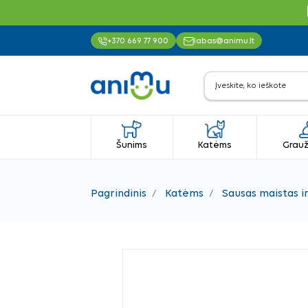
+370 669 77 900
labas@animu.lt
Šunims
Katėms
Grauž
Pagrindinis
Katėms
Sausas maistas i