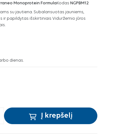
erraneo Monoprotein Formula
Kodas
NGPBM12
kams su jautiena. Subalansuotas jauniems,
s ir papildytas išskirtiniais Viduržemio jūros
is.
arbo dienas.
Į krepšelį