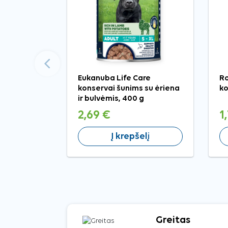
Ankstesnis
Eukanuba Life Care
Ro
konservai šunims su ėriena
ko
ir bulvėmis, 400 g
2,69 €
1
Į krepšelį
Greitas