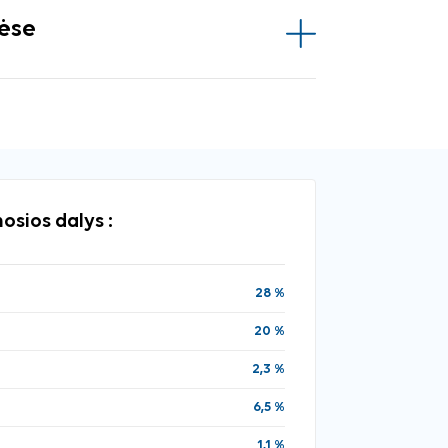
vėse
osios dalys :
28 %
20 %
2,3 %
6,5 %
1,1 %