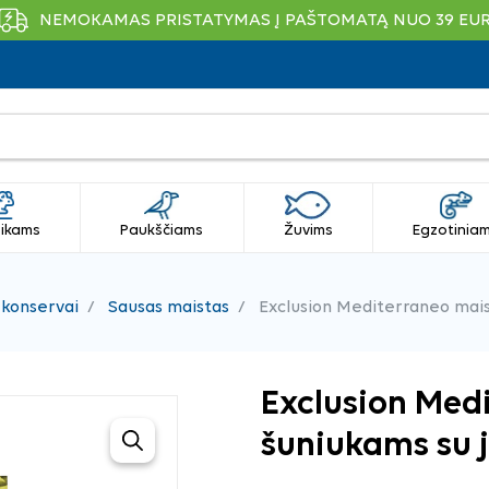
NEMOKAMAS PRISTATYMAS Į PAŠTOMATĄ NUO 39 EU
ikams
Paukščiams
Žuvims
Egzotinia
 konservai
Sausas maistas
Exclusion Mediterraneo maist
Exclusion Med
šuniukams su j