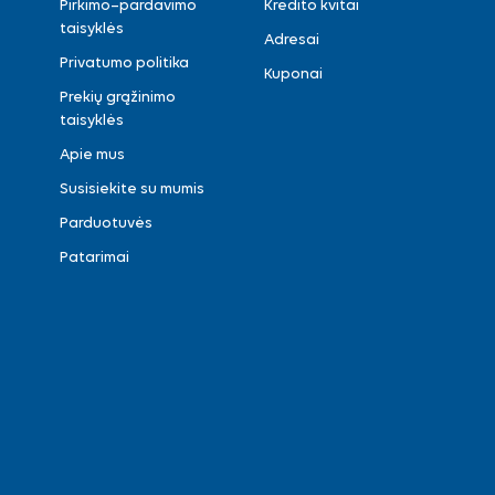
Pirkimo–pardavimo
Kredito kvitai
taisyklės
Adresai
Privatumo politika
Kuponai
Prekių grąžinimo
taisyklės
Apie mus
Susisiekite su mumis
Parduotuvės
Patarimai