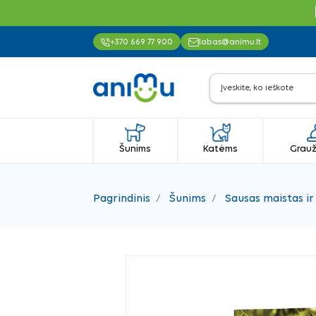
+370 669 77 900
labas@animu.lt
Šunims
Katėms
Grauž
Pagrindinis
Šunims
Sausas maistas ir