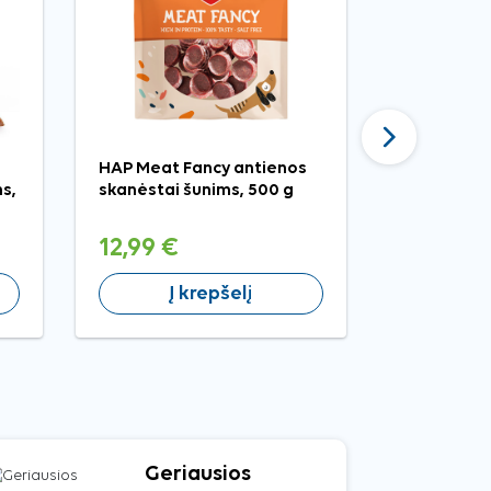
Tęsti
HAP Meat Fancy antienos
Nobby Den
s,
skanėstai šunims, 500 g
kamuoliuk
12,99 €
5,99 €
Į krepšelį
Į 
Geriausios