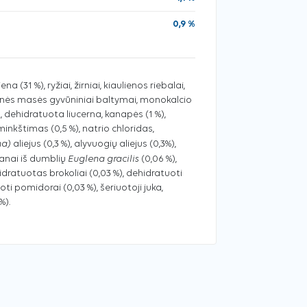
0,9 %
a (31 %), ryžiai, žirniai, kiaulienos riebalai,
inės masės gyvūniniai baltymai, monokalcio
, dehidratuota liucerna, kanapės (1 %),
minkštimas (0,5 %), natrio chloridas,
na)
aliejus (0,3 %), alyvuogių aliejus (0,3%),
Euglena gracilis
kanai iš dumblių
(0,06 %),
dratuotas brokoliai (0,03 %), dehidratuoti
ti pomidorai (0,03 %), šeriuotoji juka,
%).