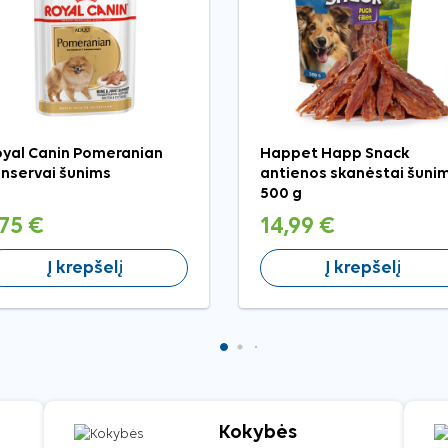
yal Canin Pomeranian
Happet Happ Snack
nservai šunims
antienos skanėstai šunim
500 g
,75 €
14,99 €
Į krepšelį
Į krepšelį
Kokybės