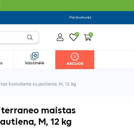
R
Parduotuvės
0
0
ms
Vaistinėlė
AKCIJOS
as šuniukams su jautiena, M, 12 kg
iterraneo maistas
autiena, M, 12 kg