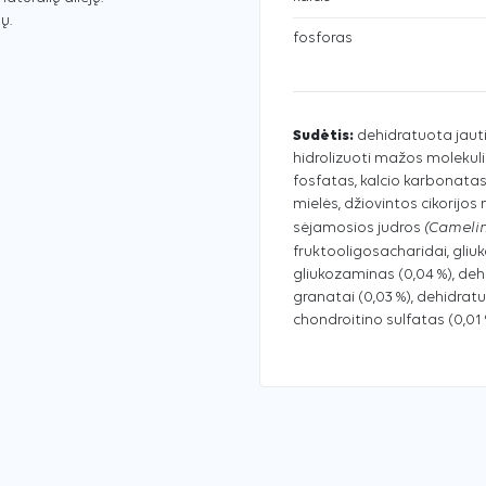
ų.
fosforas
Sudėtis:
dehidratuota jautien
hidrolizuoti mažos molekul
fosfatas, kalcio karbonatas
mielės, džiovintos cikorijos 
(Cameli
sėjamosios judros
fruktooligosacharidai, gliu
gliukozaminas (0,04 %), dehi
granatai (0,03 %), dehidratuo
chondroitino sulfatas (0,01 