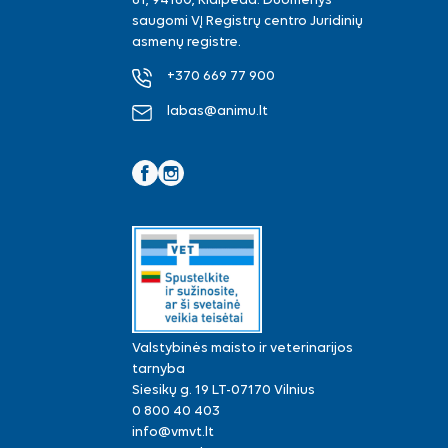
61, 94160, Klaipėda. Duomenys
saugomi VĮ Registrų centro Juridinių
asmenų registre.
+370 669 77 900
labas@animu.lt
Facebook
Instagram
Valstybinės maisto ir veterinarijos
tarnyba
Siesikų g. 19 LT-07170 Vilnius
0 800 40 403
info@vmvt.lt