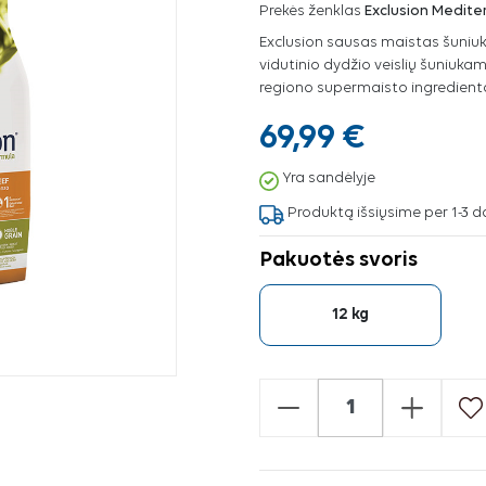
Prekės ženklas
Exclusion Medit
Exclusion sausas maistas šuniu
vidutinio dydžio veislių šuniukam
regiono supermaisto ingredienta
69,99 €
Yra sandėlyje
Produktą išsiųsime per 1-3 d
Pakuotės svoris
12 kg
-
+