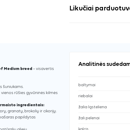
Likučiai parduotu
Analitinės sudedam
eef Medium breed
– visavertis
baltymai
s šuniukams.
k vienos rūšies gyvūninės kilmės
riebalai
rmaisto ingredientais:
žalia ląsteliena
ų, granatų, brokolių ir cikorijų.
pašaras papildytas
žali pelenai
kalcis
atūralių aliejų.