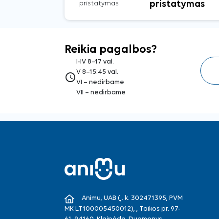
pristatymas
Reikia pagalbos?
I-IV 8–17 val.
V 8–15:45 val.
access_time
VI – nedirbame
VII – nedirbame
Animu, UAB (Į. k. 302471395, PVM
MK LT100005450012), , Taikos pr. 97-