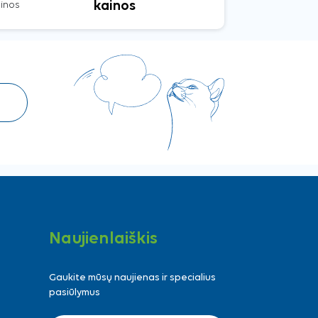
kainos
Naujienlaiškis
Gaukite mūsų naujienas ir specialius
pasiūlymus