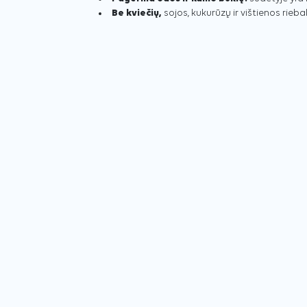
Be kviečių,
sojos, kukurūzų ir vištienos riebal