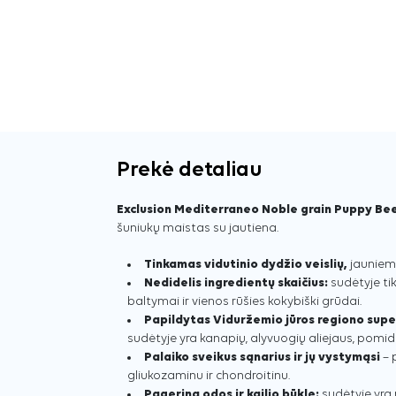
Prekė detaliau
Exclusion Mediterraneo Noble grain Puppy B
šuniukų maistas su jautiena.
Tinkamas vidutinio dydžio veislių,
jauniem
Nedidelis ingredientų skaičius:
sudėtyje ti
baltymai ir vienos rūšies kokybiški grūdai.
Papildytas Viduržemio jūros regiono supe
sudėtyje yra kanapių, alyvuogių aliejaus, pomidor
Palaiko sveikus sąnarius ir jų vystymąsi
– 
gliukozaminu ir chondroitinu.
Pagerina odos ir kailio būklę:
sudėtyje yra n