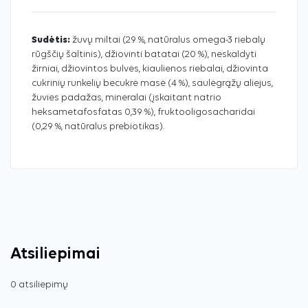
Sudėtis:
žuvų miltai (29 %, natūralus omega-3 riebalų
rūgščių šaltinis), džiovinti batatai (20 %), neskaldyti
žirniai, džiovintos bulvės, kiaulienos riebalai, džiovinta
cukrinių runkelių becukrė masė (4 %), saulėgrąžų aliejus,
žuvies padažas, mineralai (įskaitant natrio
heksametafosfatas 0,39 %), fruktooligosacharidai
(0,29 %, natūralus prebiotikas).
Atsiliepimai
0 atsiliepimų