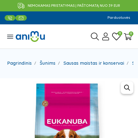
NEMOKAMAS PRISTATYMAS Į PAŠTOMATĄ NUO 39 EUR
Parduotuvės
0
0
menu
Pagrindinis
Šunims
Sausas maistas ir konservai
Sa