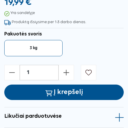
19,99 €
Yra sandėlyje
Produktą išsiųsime per 1-3 darbo dienas.
Pakuotės svoris
3 kg
-
+
Į krepšelį
Likučiai parduotuvėse