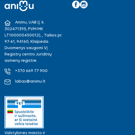
Facebook
Instagram
Animu, UAB (Į. k.
302471395, PVM MK
LT100005450012), , Taikos pr.
97-61, 94160, Klaipėda.
Duomenys saugomi VĮ
Registrų centro Juridinių
asmenų registre.
+370 669 77 900
labas@animu.lt
Valstybinės maisto ir