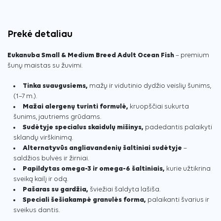
Prekė detaliau
Eukanuba Small & Medium Breed Adult Ocean Fish
– premium
šunų maistas su žuvimi.
Tinka suaugusiems,
mažų ir vidutinio dydžio veislių šunims,
(1–7 m.).
Mažai alergenų turinti formulė,
kruopščiai sukurta
šunims, jautriems grūdams.
Sudėtyje specialus skaidulų mišinys,
padedantis palaikyti
sklandų virškinimą.
Alternatyvūs angliavandenių šaltiniai sudėtyje
–
saldžios bulvės ir žirniai.
Papildytas omega-3 ir omega-6 šaltiniais,
kurie užtikrina
sveiką kailį ir odą.
Pašaras su gardžia,
šviežiai šaldyta lašiša.
Speciali šešiakampė granulės forma,
palaikanti švarius ir
sveikus dantis.