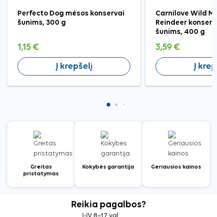
Perfecto Dog mėsos konservai
Carnilove Wild M
šunims, 300 g
Reindeer konser
šunims, 400 g
1,15 €
3,59 €
Į krepšelį
Į krep
Greitas
Kokybės garantija
Geriausios kainos
pristatymas
Reikia pagalbos?
I-IV 8–17 val.