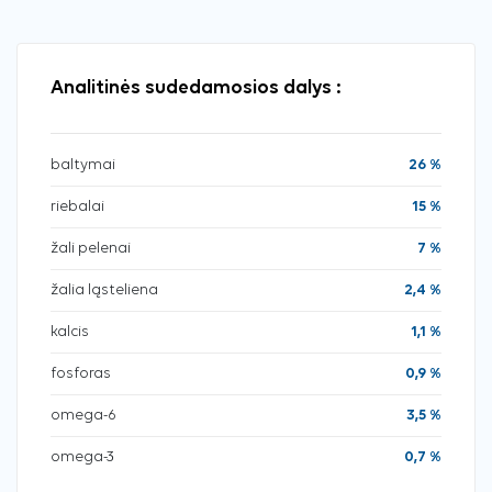
Analitinės sudedamosios dalys :
baltymai
26 %
riebalai
15 %
žali pelenai
7 %
žalia ląsteliena
2,4 %
kalcis
1,1 %
fosforas
0,9 %
omega-6
3,5 %
omega-3
0,7 %