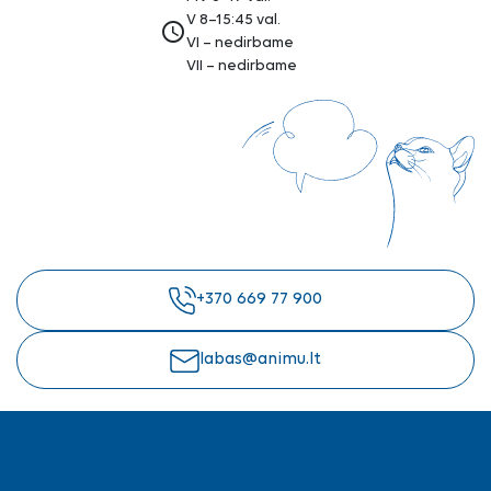
V 8–15:45 val.
access_time
VI – nedirbame
VII – nedirbame
+370 669 77 900
labas@animu.lt