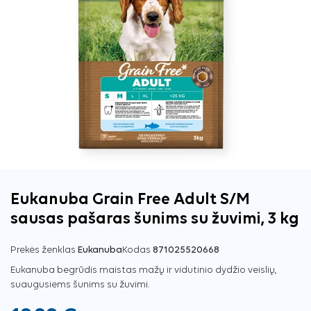
Eukanuba Grain Free Adult S/M
sausas pašaras šunims su žuvimi, 3 kg
Prekės ženklas
Eukanuba
Kodas
871025520668
Eukanuba begrūdis maistas mažų ir vidutinio dydžio veislių,
suaugusiems šunims su žuvimi.