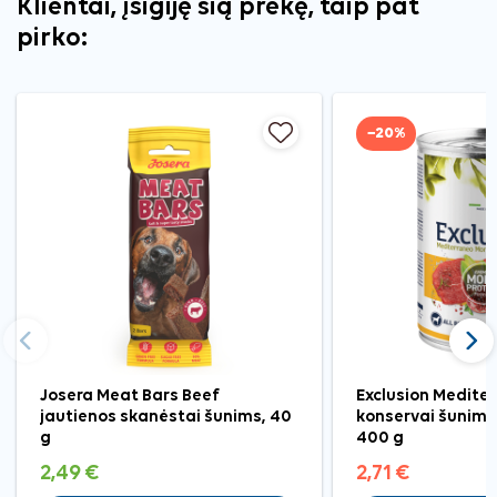
Klientai, įsigiję šią prekę, taip pat
pirko:
−20%
Ankstesnis
Tęst
Josera Meat Bars Beef
Exclusion Medite
jautienos skanėstai šunims, 40
konservai šunims 
g
400 g
2,49 €
2,71 €