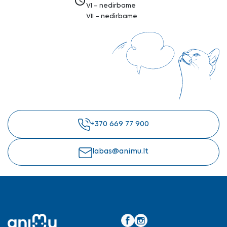
access_time
VI – nedirbame
VII – nedirbame
+370 669 77 900
labas@animu.lt