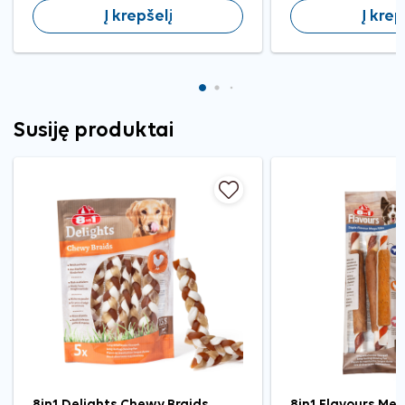
Į krepšelį
Į krep
Susiję produktai
8in1 Delights Chewy Braids
8in1 Flavours Meg