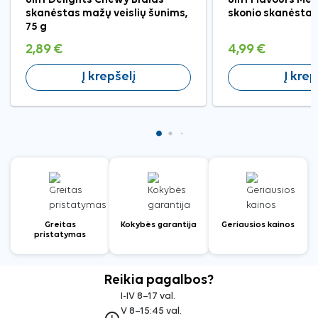
skanėstas mažų veislių šunims,
skonio skanėstas
75 g
2,89 €
4,99 €
Į krepšelį
Į krep
Greitas
Kokybės garantija
Geriausios kainos
pristatymas
Reikia pagalbos?
I-IV 8–17 val.
V 8–15:45 val.