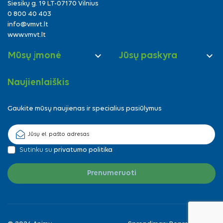
Siesikų g. 19 LT-07170 Vilnius
0 800 40 403
info@vmvt.lt
www.vmvt.lt


Mūsų įmonė
Jūsų paskyra
Naujienlaiškis
Gaukite mūsų naujienas ir specialius pasiūlymus
Sutinku su
privatumo politika