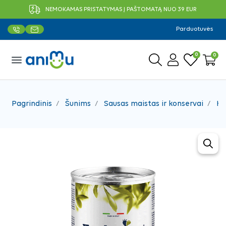
NEMOKAMAS PRISTATYMAS Į PAŠTOMATĄ NUO 39 EUR
Parduotuvės
0
0
menu
Pagrindinis
Šunims
Sausas maistas ir konservai
Ko