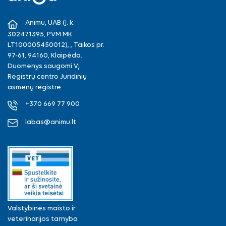
Facebook
Instagram
Animu, UAB (Į. k.
302471395, PVM MK
LT100005450012), , Taikos pr.
97-61, 94160, Klaipėda.
Duomenys saugomi VĮ
Registrų centro Juridinių
asmenų registre.
+370 669 77 900
labas@animu.lt
Valstybinės maisto ir
veterinarijos tarnyba