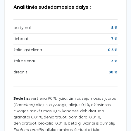
Analitinės sudedamosios dalys :
baltymai
8 %
riebalai
7 %
žalia ląsteliena
0.5 %
žali pelenai
3 %
drėgnis
80 %
Sudėtis:
veršiena 90 %, ryžiai, žirniai, sėjamosios judros
(Camelina)
aliejus, alyvuogių aliejus 0,1 %, džiovintas
cikorijos minkštimas 0,1 %, kanapės, dehidratuoti
granatai 0,01 %, dehidratuoti pomidorai 0,01 %,
dehidratuoti brokoliai 0,01 %, beta gliukanai iš dumblių
Euglena gracilis
, gliukozaminas, šeriuotoji juka,