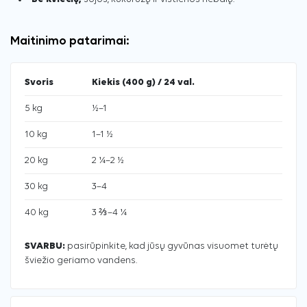
Maitinimo patarimai:
Svoris
Kiekis (400 g) / 24 val.
5 kg
½–1
10 kg
1–1 ½
20 kg
2 ¼–2 ½
30 kg
3–4
40 kg
3 ⅔–4 ¼
SVARBU:
pasirūpinkite, kad jūsų gyvūnas visuomet turėtų
šviežio geriamo vandens.