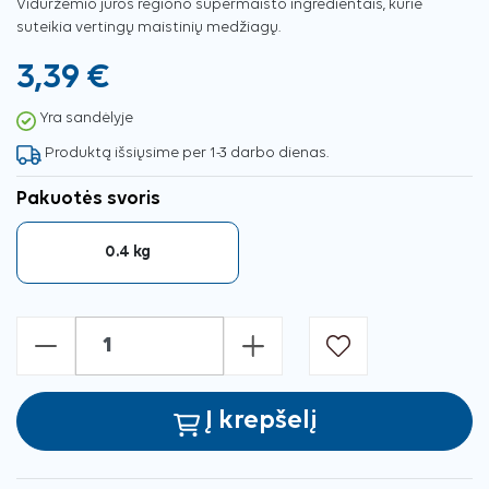
Viduržemio jūros regiono supermaisto ingredientais, kurie
suteikia vertingų maistinių medžiagų.
3,39 €
Yra sandėlyje
Produktą išsiųsime per 1-3 darbo dienas.
Pakuotės svoris
0.4 kg
-
+
Į krepšelį