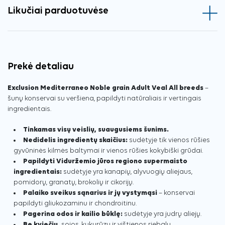
Likučiai parduotuvėse
Prekė detaliau
Exclusion Mediterraneo Noble grain Adult Veal All breeds
–
šunų konservai su veršiena, papildyti natūraliais ir vertingais
ingredientais.
Tinkamas visų veislių, suaugusiems šunims.
Nedidelis ingredientų skaičius:
sudėtyje tik vienos rūšies
gyvūninės kilmės baltymai ir vienos rūšies kokybiški grūdai.
Papildyti Viduržemio jūros regiono supermaisto
ingredientais:
sudėtyje yra kanapių, alyvuogių aliejaus,
pomidorų, granatų, brokolių ir cikorijų.
Palaiko sveikus sąnarius ir jų vystymąsi
– konservai
papildyti gliukozaminu ir chondroitinu.
Pagerina odos ir kailio būklę:
sudėtyje yra judrų aliejų.
Be kviečių,
sojos, kukurūzų ir vištienos riebalų.