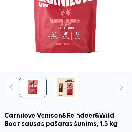
Ankstesnis
Tęsti
Carnilove Venison&Reindeer&Wild
Boar sausas pašaras šunims, 1,5 kg