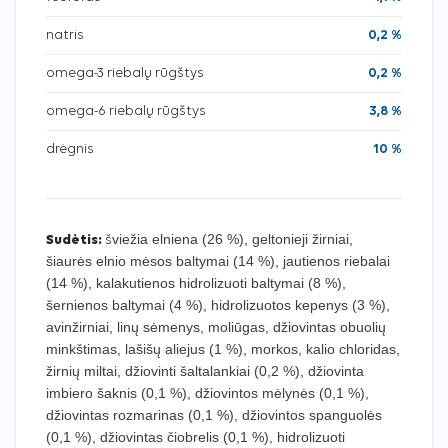
natris
0,2 %
omega-3 riebalų rūgštys
0,2 %
omega-6 riebalų rūgštys
3,8 %
drėgnis
10 %
viežia elniena (26 %), geltonieji žirniai,
Sudėtis:
š
šiaurės elnio mėsos baltymai (14 %), jautienos riebalai
(14 %), kalakutienos hidrolizuoti baltymai (8 %),
šernienos baltymai (4 %), hidrolizuotos kepenys (3 %),
avinžirniai, linų sėmenys, moliūgas, džiovintas obuolių
minkštimas, lašišų aliejus (1 %), morkos, kalio chloridas,
žirnių miltai, džiovinti šaltalankiai (0,2 %), džiovinta
imbiero šaknis (0,1 %), džiovintos mėlynės (0,1 %),
džiovintas rozmarinas (0,1 %), džiovintos spanguolės
(0,1 %), džiovintas čiobrelis (0,1 %), hidrolizuoti