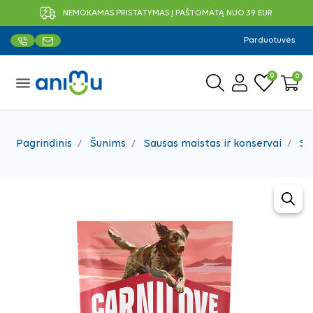
NEMOKAMAS PRISTATYMAS Į PAŠTOMATĄ NUO 39 EUR
Parduotuvės
0
0
menu
Pagrindinis
Šunims
Sausas maistas ir konservai
Sa