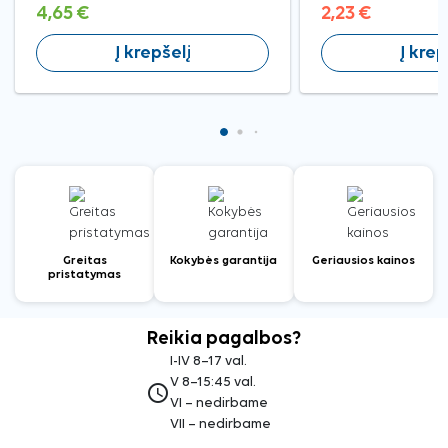
4,65 €
2,23 €
Į krepšelį
Į krep
Greitas
Kokybės garantija
Geriausios kainos
pristatymas
Reikia pagalbos?
I-IV 8–17 val.
V 8–15:45 val.
access_time
VI – nedirbame
VII – nedirbame