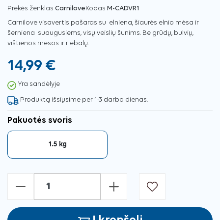
Prekės ženklas
Carnilove
Kodas
M-CADVR1
Carnilove visavertis pašaras su elniena, šiaurės elnio mėsa ir
šerniena suaugusiems, visų veislių šunims. Be grūdų, bulvių,
vištienos mėsos ir riebalų.
14,99 €
Yra sandėlyje
Produktą išsiųsime per 1-3 darbo dienas.
Pakuotės svoris
1.5 kg
-
+