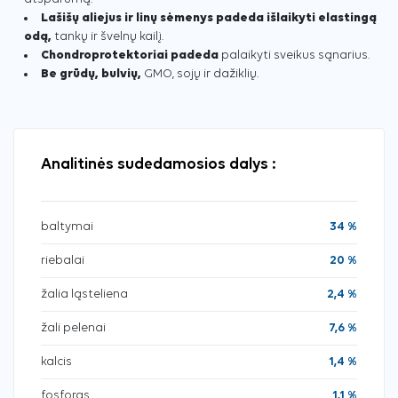
Lašišų aliejus ir linų sėmenys padeda išlaikyti elastingą
odą,
tankų ir švelnų kailį.
Chondroprotektoriai padeda
palaikyti sveikus sąnarius.
Be grūdų, bulvių,
GMO, sojų ir dažiklių.
Analitinės sudedamosios dalys :
baltymai
34 %
riebalai
20 %
žalia ląsteliena
2,4 %
žali pelenai
7,6 %
kalcis
1,4 %
fosforas
1,1 %