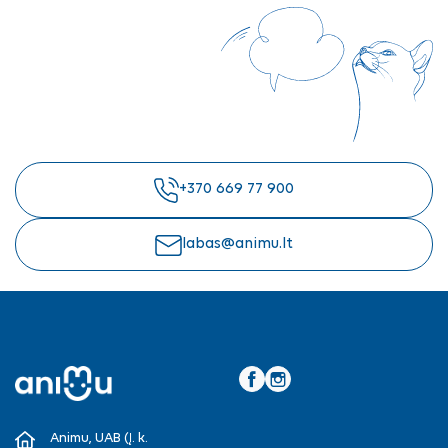
+370 669 77 900
labas@animu.lt
Facebook
Instagram
Animu, UAB (Į. k.