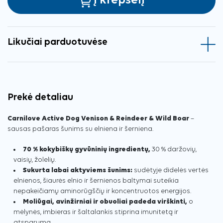
Į krepšelį
Likučiai parduotuvėse
Prekė detaliau
Carnilove Active Dog Venison & Reindeer & Wild Boar
–
sausas pašaras šunims su elniena ir šerniena.
70 % kokybiškų gyvūninių ingredientų,
30 % daržovių,
vaisių, žolelių.
Sukurta labai aktyviems šunims:
sudėtyje didelės vertės
elnienos, šiaurės elnio ir šernienos baltymai suteikia
nepakeičiamų aminorūgščių ir koncentruotos energijos.
Moliūgai, avinžirniai ir obuoliai padeda virškinti,
o
mėlynės, imbieras ir šaltalankis stiprina imunitetą ir
atsparumą.