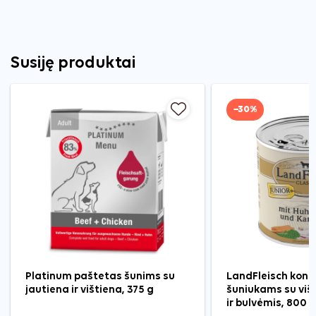
Susiję produktai
−30%
Platinum paštetas šunims su
LandFleisch kons
jautiena ir vištiena, 375 g
šuniukams su viš
ir bulvėmis, 800 