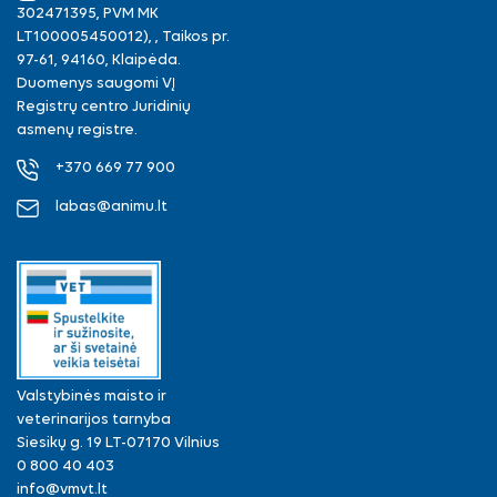
302471395, PVM MK
LT100005450012), , Taikos pr.
97-61, 94160, Klaipėda.
Duomenys saugomi VĮ
Registrų centro Juridinių
asmenų registre.
+370 669 77 900
labas@animu.lt
Valstybinės maisto ir
veterinarijos tarnyba
Siesikų g. 19 LT-07170 Vilnius
0 800 40 403
info@vmvt.lt