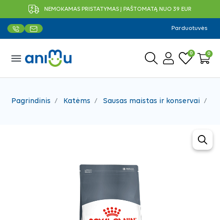
NEMOKAMAS PRISTATYMAS Į PAŠTOMATĄ NUO 39 EUR
Parduotuvės
0
0
menu
Pagrindinis
Katėms
Sausas maistas ir konservai
S