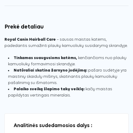
Prekė detaliau
Royal Canin Hairball Care
– sausas maistas katėms,
padedantis sumažinti plaukų kamuoliukų susidarymą skrandyje.
Tinkamas suaugusioms katėms,
kenčiančioms nuo plaukų
kamuoliukų formavimosi skrandyje.
Natūraliai skatina žarnyno judėjimą:
pašaro sudėtyje yra
maistinių skaidulų mišinys, skatinantis plaukų kamuoliukų
pašalinimą su išmatomis.
Palaiko sveiką šlapimo takų veiklą:
kačių maistas
papildytas vertingais mineralais.
Analitinės sudedamosios dalys :