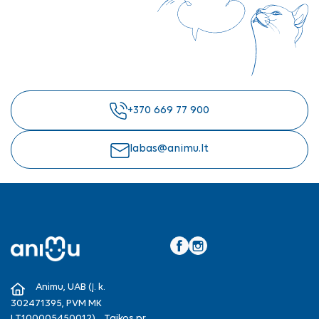
+370 669 77 900
labas@animu.lt
Facebook
Instagram
Animu, UAB (Į. k.
302471395, PVM MK
LT100005450012), , Taikos pr.