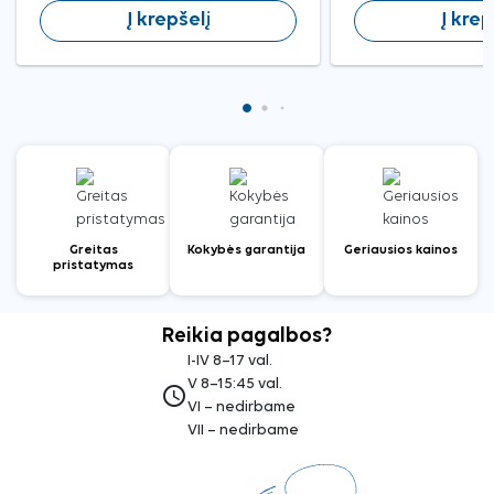
Į krepšelį
Į krep
Greitas
Kokybės garantija
Geriausios kainos
pristatymas
Reikia pagalbos?
I-IV 8–17 val.
V 8–15:45 val.
access_time
VI – nedirbame
VII – nedirbame