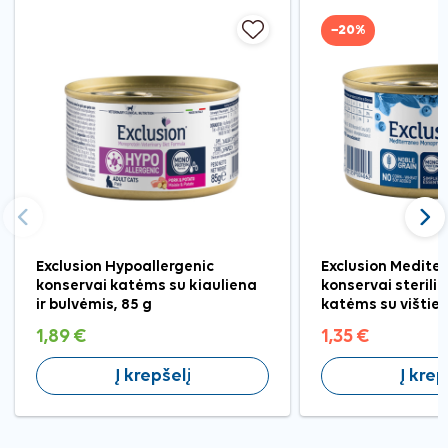
−20%
Ankstesnis
Tęst
Exclusion Hypoallergenic
Exclusion Medite
konservai katėms su kiauliena
konservai steril
ir bulvėmis, 85 g
katėms su vištien
1,89 €
1,35 €
Į krepšelį
Į krep