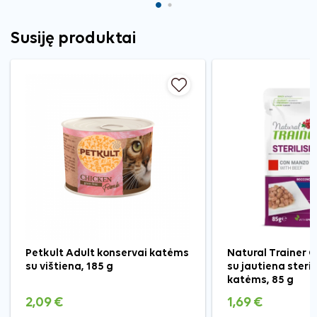
Susiję produktai
Petkult Adult konservai katėms
Natural Trainer C
su vištiena, 185 g
su jautiena steri
katėms, 85 g
2,09 €
1,69 €