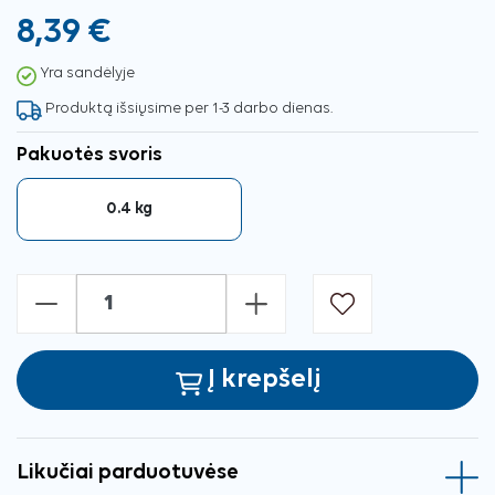
8,39 €
Yra sandėlyje
Produktą išsiųsime per 1-3 darbo dienas.
Pakuotės svoris
0.4 kg
-
+
Į krepšelį
Likučiai parduotuvėse