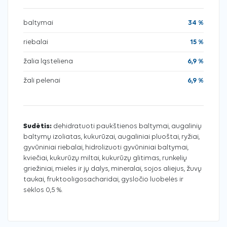
baltymai
34 %
riebalai
15 %
žalia ląsteliena
6,9 %
žali pelenai
6,9 %
Sudėtis:
dehidratuoti paukštienos baltymai, augalinių
baltymų izoliatas, kukurūzai, augaliniai pluoštai, ryžiai,
gyvūniniai riebalai, hidrolizuoti gyvūniniai baltymai,
kviečiai, kukurūzų miltai, kukurūzų glitimas, runkelių
griežiniai, mielės ir jų dalys, mineralai, sojos aliejus, žuvų
taukai, fruktooligosacharidai, gysločio luobelės ir
sėklos 0,5 %.