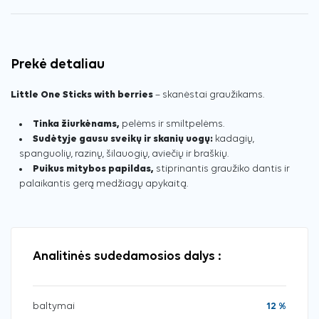
Prekė detaliau
Little One Sticks with berries
– skanėstai graužikams.
Tinka žiurkėnams,
pelėms ir smiltpelėms.
Sudėtyje gausu sveikų ir skanių uogų:
kadagių,
spanguolių, razinų, šilauogių, aviečių ir braškių.
Puikus mitybos papildas,
stiprinantis graužiko dantis ir
palaikantis gerą medžiagų apykaitą.
Analitinės sudedamosios dalys :
baltymai
12 %