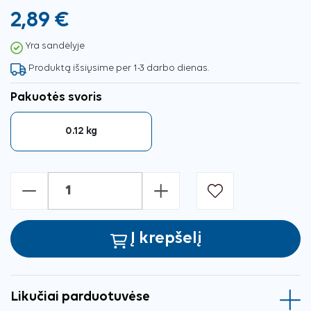
2,89 €
Yra sandėlyje
Produktą išsiųsime per 1-3 darbo dienas.
Pakuotės svoris
0.12 kg
-
+
Į krepšelį
Likučiai parduotuvėse