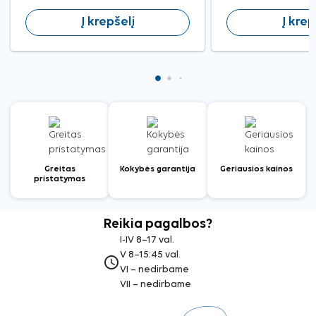
Į krepšelį
Į krep
Greitas
Kokybės garantija
Geriausios kainos
pristatymas
Reikia pagalbos?
I-IV 8–17 val.
V 8–15:45 val.
access_time
VI – nedirbame
VII – nedirbame