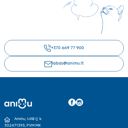
+370 669 77 900
labas@animu.lt
Facebook
Instagram
Animu, UAB (Į. k.
302471395, PVM MK