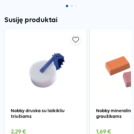
Susiję produktai
Nobby druska su laikikliu
Nobby mineralini
triušiams
graužikams
2,29 €
1,69 €