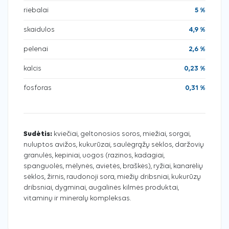
riebalai
5 %
skaidulos
4,9 %
pelenai
2,6 %
kalcis
0,23 %
fosforas
0,31 %
Sudėtis:
kviečiai, geltonosios soros, miežiai, sorgai,
nuluptos avižos, kukurūzai, saulėgrąžų sėklos, daržovių
granulės, kepiniai, uogos (razinos, kadagiai,
spanguolės, mėlynės, avietės, braškės), ryžiai, kanarėlių
sėklos, žirnis, raudonoji sora, miežių dribsniai, kukurūzų
dribsniai, dygminai, augalinės kilmės produktai,
vitaminų ir mineralų kompleksas.