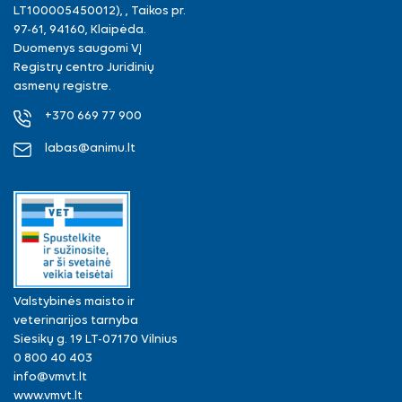
LT100005450012), , Taikos pr.
97-61, 94160, Klaipėda.
Duomenys saugomi VĮ
Registrų centro Juridinių
asmenų registre.
+370 669 77 900
labas@animu.lt
Valstybinės maisto ir
veterinarijos tarnyba
Siesikų g. 19 LT-07170 Vilnius
0 800 40 403
info@vmvt.lt
www.vmvt.lt