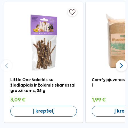
Ankstesnis
Tęst
Little One šakelės su
Comfy pjuvenos g
žiedlapiais ir žolėmis skanėstai
l
graužikams, 35 g
3,09 €
1,99 €
Į krepšelį
Į krep