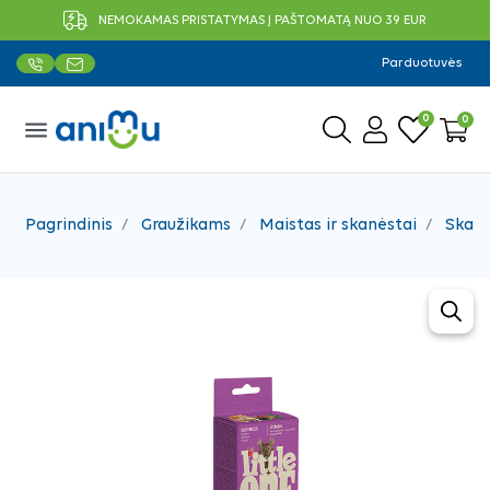
NEMOKAMAS PRISTATYMAS Į PAŠTOMATĄ NUO 39 EUR
Parduotuvės
0
0
menu
Pagrindinis
Graužikams
Maistas ir skanėstai
Skanė