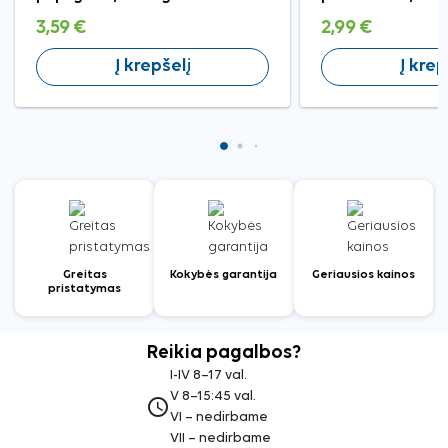
3,59 €
2,99 €
Į krepšelį
Į krep
Greitas
Kokybės garantija
Geriausios kainos
pristatymas
Reikia pagalbos?
I-IV 8–17 val.
V 8–15:45 val.
access_time
VI – nedirbame
VII – nedirbame