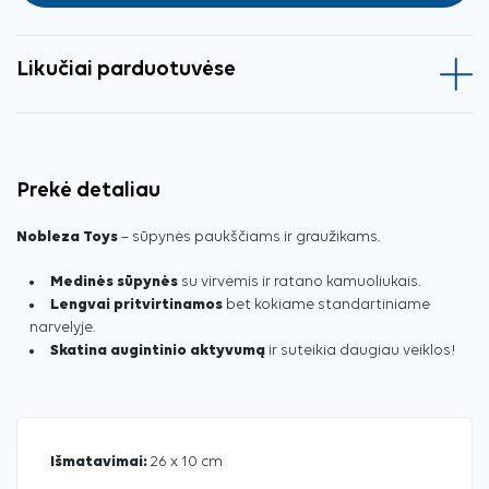
Likučiai parduotuvėse
Prekė detaliau
Nobleza Toys
– sūpynės paukščiams ir graužikams.
Medinės sūpynės
su virvėmis ir ratano kamuoliukais.
Lengvai pritvirtinamos
bet kokiame standartiniame
narvelyje.
Skatina augintinio aktyvumą
ir suteikia daugiau veiklos!
Išmatavimai:
26 x 10 cm