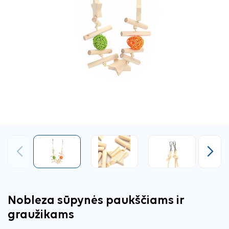
Ankstesnis
Tęsti
Nobleza sūpynės paukščiams ir
graužikams