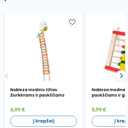
Ankstesnis
Tęst
Nobleza medinis tiltas
Nobleza medinės
žiurkėnams ir paukščiams
paukščiams ir g
6,99 €
5,99 €
Į krepšelį
Į krep