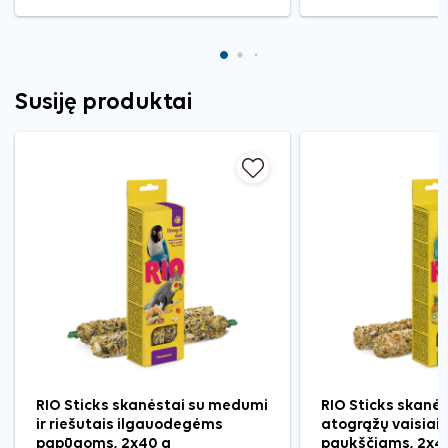
Susiję produktai
RIO Sticks skanėstai su medumi
RIO Sticks skanės
ir riešutais ilgauodegėms
atogrąžų vaisiai
papūgoms, 2x40 g
paukščiams, 2x4