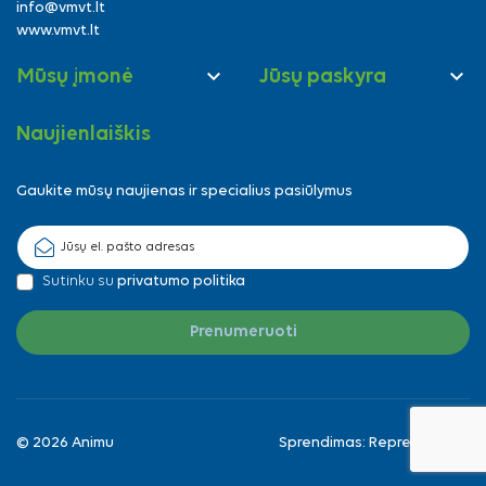
info@vmvt.lt
www.vmvt.lt


Mūsų įmonė
Jūsų paskyra
Naujienlaiškis
Gaukite mūsų naujienas ir specialius pasiūlymus
Sutinku su
privatumo politika
© 2026 Animu
Sprendimas:
Reprezentuok