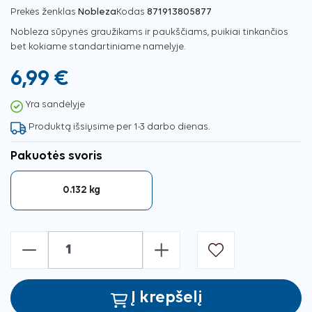
Prekės ženklas
Nobleza
Kodas
871913805877
Nobleza sūpynės graužikams ir paukščiams, puikiai tinkančios
bet kokiame standartiniame namelyje.
6,99 €
Yra sandėlyje
Produktą išsiųsime per 1-3 darbo dienas.
Pakuotės svoris
0.132 kg
-
+
Į krepšelį