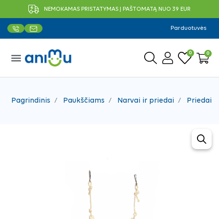
NEMOKAMAS PRISTATYMAS Į PAŠTOMATĄ NUO 39 EUR
Parduotuvės
0
0
menu
Pagrindinis
Paukščiams
Narvai ir priedai
Priedai 