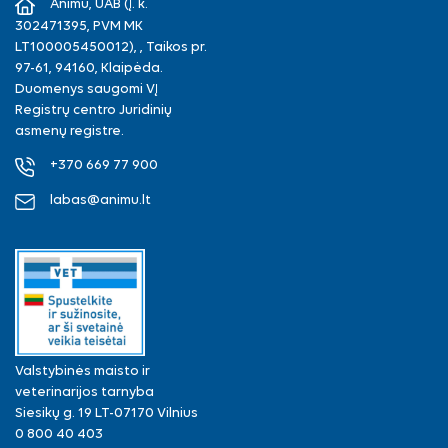
Animu, UAB (Į. k.
302471395, PVM MK
LT100005450012), , Taikos pr.
97-61, 94160, Klaipėda.
Duomenys saugomi VĮ
Registrų centro Juridinių
asmenų registre.
+370 669 77 900
labas@animu.lt
Valstybinės maisto ir
veterinarijos tarnyba
Siesikų g. 19 LT-07170 Vilnius
0 800 40 403