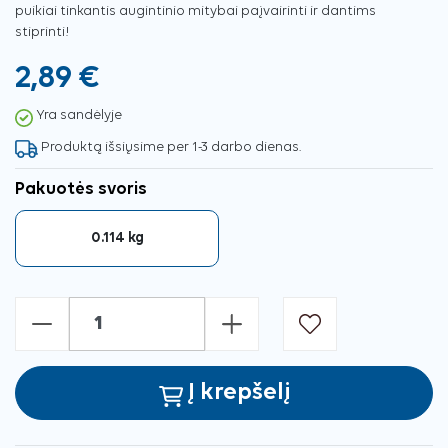
puikiai tinkantis augintinio mitybai paįvairinti ir dantims
stiprinti!
2,89 €
Yra sandėlyje
Produktą išsiųsime per 1-3 darbo dienas.
Pakuotės svoris
0.114 kg
-
+
Į krepšelį