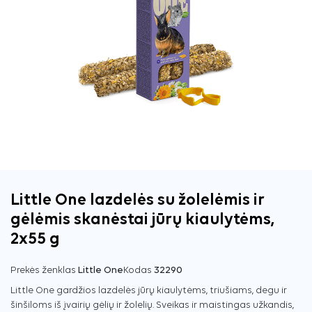
Little One lazdelės su žolelėmis ir
gėlėmis skanėstai jūrų kiaulytėms,
2x55 g
Prekės ženklas
Little One
Kodas
32290
Little One gardžios lazdelės jūrų kiaulytėms, triušiams, degu ir
šinšiloms iš įvairių gėlių ir žolelių. Sveikas ir maistingas užkandis,