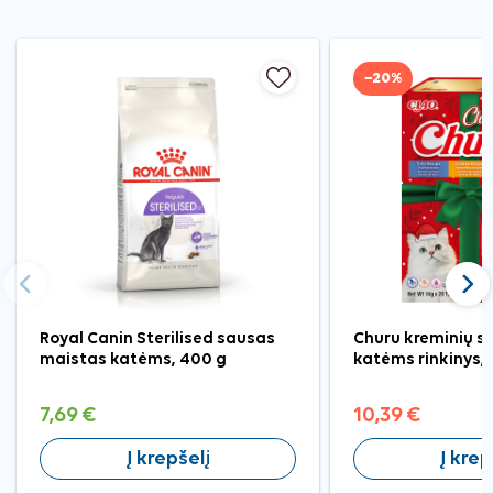
−20%
Ankstesnis
Tęst
Royal Canin Sterilised sausas
Churu kreminių s
maistas katėms, 400 g
katėms rinkinys, 
7,69 €
10,39 €
Į krepšelį
Į krep