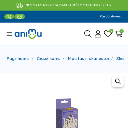
NEMOKAMAS PRISTATYMAS Į PAŠTOMATĄ NUO 39 EUR
Parduotuvės
0
0
menu
Pagrindinis
Graužikams
Maistas ir skanėstai
Skanė