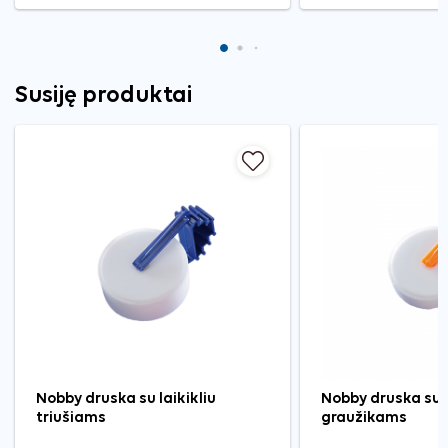
Susiję produktai
Nobby druska su laikikliu
Nobby druska su l
triušiams
graužikams