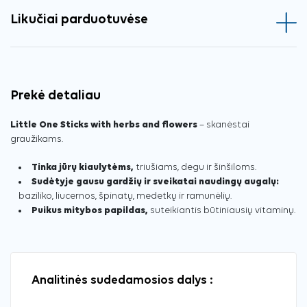
Likučiai parduotuvėse
Prekė detaliau
Little One Sticks with herbs and flowers
– skanėstai
graužikams.
Tinka jūrų kiaulytėms,
triušiams, degu ir šinšiloms.
Sudėtyje gausu gardžių ir sveikatai naudingų augalų:
baziliko, liucernos, špinatų, medetkų ir ramunėlių.
Puikus mitybos papildas,
suteikiantis būtiniausių vitaminų.
Analitinės sudedamosios dalys :