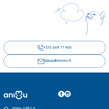
+370 669 77 900
labas@animu.lt
Facebook
Instagram
Animu, UAB (Į. k.