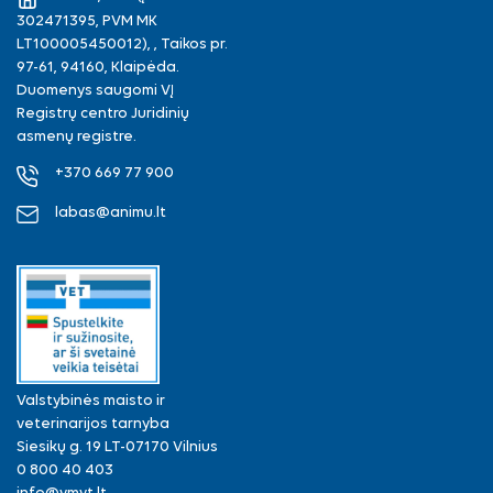
302471395, PVM MK
LT100005450012), , Taikos pr.
97-61, 94160, Klaipėda.
Duomenys saugomi VĮ
Registrų centro Juridinių
asmenų registre.
+370 669 77 900
labas@animu.lt
Valstybinės maisto ir
veterinarijos tarnyba
Siesikų g. 19 LT-07170 Vilnius
0 800 40 403