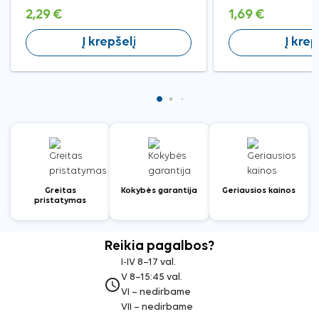
2,29 €
1,69 €
Į krepšelį
Į krep
Greitas
Kokybės garantija
Geriausios kainos
pristatymas
Reikia pagalbos?
I-IV 8–17 val.
V 8–15:45 val.
access_time
VI – nedirbame
VII – nedirbame