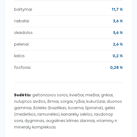
baltymai
11,7 %
riebalai
3,6 %
skaidulos
5,6 %
pelenai
2,6 %
kalcis
0,2 %
fosforas
0,28 %
Sudėtis:
geltonosios soros, kviečiai, miežiai, grikiai,
nuluptos avižos, žirniai, sorgai, ryžiai, kukurūzai, duonos
gaminiai, žolelės (bazilikas, liucerna, špinatai), gėlės
(medetkos, ramunėlės), kanarėlių sėklos, raudonoji
sora, dygminas, augalinės kilmės dariniai, vitaminų ir
mineralų kompleksas.