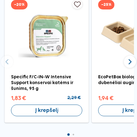
−20%
−25%
Ankstesnis
Tęst
Specific F/C-IN-W Intensive
EcoPetBox biolog
Support konservai katėms ir
dubenėliai augint
šunims, 95 g
1,83 €
2,29 €
1,94 €
Į krepšelį
Į krep