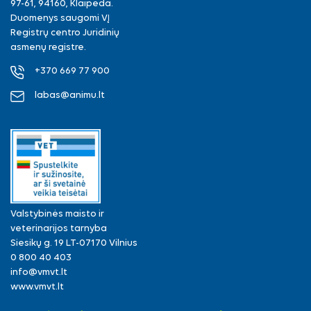
97-61, 94160, Klaipėda.
Duomenys saugomi VĮ
Registrų centro Juridinių
asmenų registre.
+370 669 77 900
labas@animu.lt
Valstybinės maisto ir
veterinarijos tarnyba
Siesikų g. 19 LT-07170 Vilnius
0 800 40 403
info@vmvt.lt
www.vmvt.lt