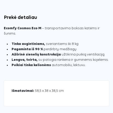
Prekė detaliau
Ecomfy Cosmos Eco M
– transportavimo boksas katėms ir
šunims.
Tinka augintiniams,
sveriantiems iki 8 kg
Pagaminta iš 90 %
perdirbtų medžiagų.
Ažūrinė sienelių konstrukcija
užtikrina puikią ventiliaciją.
Lengva, tvirta,
su patogia rankena ir guminėmis kojelėmis.
Puikiai tinka kelionėms
automobiliu, lėktuvu.
Išmatavimai:
58,5 x 38 x 38,5 cm