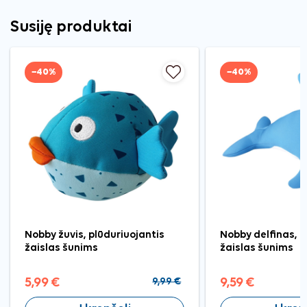
Susiję produktai
−40%
−40%
Nobby žuvis, plūduriuojantis
Nobby delfinas, p
žaislas šunims
žaislas šunims
5,99 €
9,99 €
9,59 €