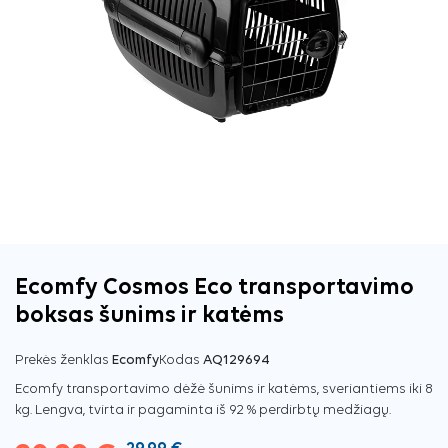
Ecomfy Cosmos Eco transportavimo
boksas šunims ir katėms
Prekės ženklas
Ecomfy
Kodas
AQ129694
Ecomfy transportavimo dėžė šunims ir katėms, sveriantiems iki 8
kg. Lengva, tvirta ir pagaminta iš 92 % perdirbtų medžiagų.