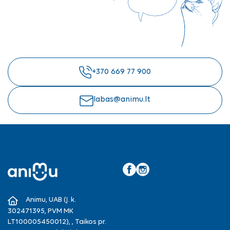
+370 669 77 900
labas@animu.lt
Facebook
Instagram
Animu, UAB (Į. k.
302471395, PVM MK
LT100005450012), , Taikos pr.