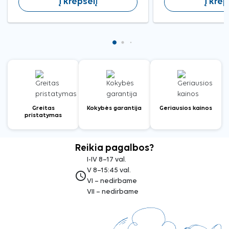
Į krepšelį
Į krep
Greitas
Kokybės garantija
Geriausios kainos
pristatymas
Reikia pagalbos?
I-IV 8–17 val.
V 8–15:45 val.
access_time
VI – nedirbame
VII – nedirbame