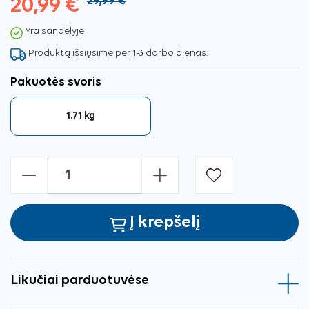
20,99 €
29,99 €
Yra sandėlyje
Produktą išsiųsime per 1-3 darbo dienas.
Pakuotės svoris
1.71 kg
-
+
Į krepšelį
Likučiai parduotuvėse