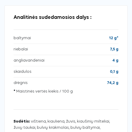
Analitinės sudedamosios dalys :
baltymai
12 g*
riebalai
7,5 g
angliavandeniai
4 g
skaidulos
0,1 g
drėgnis
74,2 g
*
Maistinės vertės kiekis / 100 g
Sudėtis:
vištiena, kiauliena, žuvis, kiaušinių milteliai,
žuvų taukai, bulvių krakmolas, bulvių baltymai,