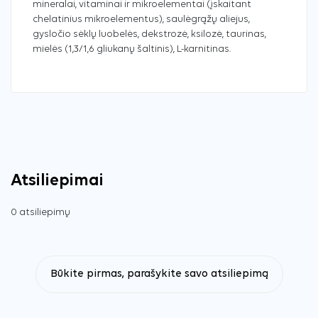
mineralai, vitaminai ir mikroelementai (įskaitant
chelatinius mikroelementus), saulėgrąžų aliejus,
gysločio sėklų luobelės, dekstrozė, ksilozė, taurinas,
mielės (1,3/1,6 gliukanų šaltinis), L-karnitinas.
Atsiliepimai
0 atsiliepimų
Būkite pirmas, parašykite savo atsiliepimą