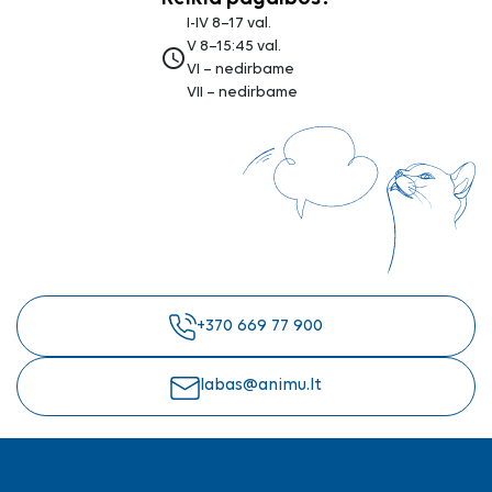
I-IV 8–17 val.
V 8–15:45 val.
access_time
VI – nedirbame
VII – nedirbame
+370 669 77 900
labas@animu.lt