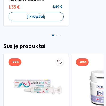
1,35 €
1,69 €
Į krepšelį
Susiję produktai
−20%
−20%