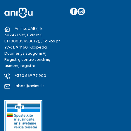
Facebook
Instagram
Animu, UAB (Į. k.
302471395, PVM MK
LT100005450012), , Taikos pr.
97-61, 94160, Klaipėda.
Duomenys saugomi VĮ
Registrų centro Juridinių
asmenų registre.
+370 669 77 900
labas@animu.lt