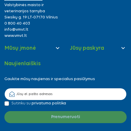
Valstybinės maisto ir
veterinarijos tarnyba
Siesikų g. 19 LT-07170 Vilnius
0 800 40 403
info@vmvt.lt
www.vmvt.lt


Mūsų įmonė
Jūsų paskyra
Naujienlaiškis
Gaukite mūsų naujienas ir specialius pasiūlymus
Sutinku su
privatumo politika