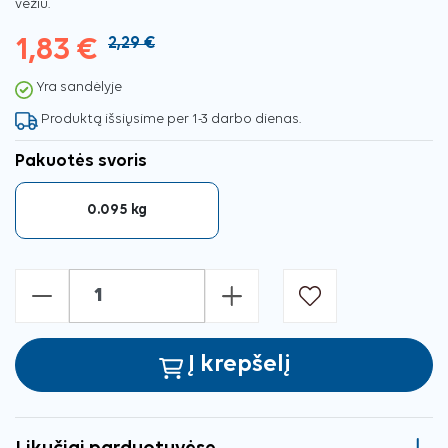
vėžiu.
1,83 €
2,29 €
Yra sandėlyje
Produktą išsiųsime per 1-3 darbo dienas.
Pakuotės svoris
0.095 kg
-
+
Į krepšelį