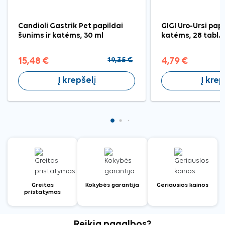
Candioli Gastrik Pet papildai
GIGI Uro-Ursi papi
šunims ir katėms, 30 ml
katėms, 28 tabl.
15,48 €
19,35 €
4,79 €
Į krepšelį
Į krep
Greitas
Kokybės garantija
Geriausios kainos
pristatymas
Reikia pagalbos?