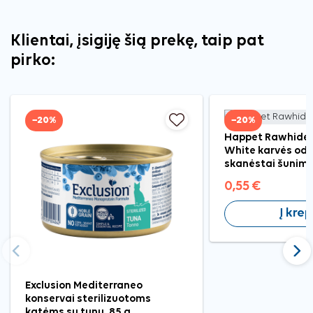
Klientai, įsigiję šią prekę, taip pat
pirko:
−20%
−20%
Happet Rawhide 
White karvės odo
skanėstai šunims,
0,55 €
Į krep
Ankstesnis
Tęst
Exclusion Mediterraneo
konservai sterilizuotoms
katėms su tunu, 85 g