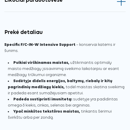
Likučiai parduotuvėse
Prekė detaliau
Specific F/C-IN-W Intensive Support
– konservai katėms ir
šunims.
Puikiai virškinamas maistas,
užtikrinantis optimalų
maisto medžiagų įsisavinimą sveikimo laikotarpiu ar esant
medžiagų trūkumui organizme.
Sudėtyje didelis energijos, baltymų, riebalų ir kitų
pagrindinių medžiagų kiekis,
todėl maistas skatina sveikimą
ir padeda esant sumažėjusiam apetitui.
Padeda sustiprinti imunitetą:
sudėtyje yra padidintas
omega-3 kiekis, cinkas, selenas bei argininas.
Ypač minkštos tekstūros maistas,
tinkantis šėrimui
švirkštu arba per zondą.