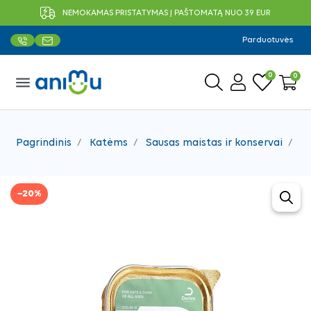
NEMOKAMAS PRISTATYMAS Į PAŠTOMATĄ NUO 39 EUR
Parduotuvės
0
0
menu
Pagrindinis
Katėms
Sausas maistas ir konservai
Ve
−20%