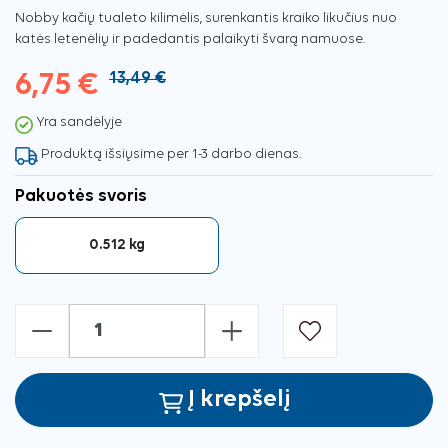
Nobby kačių tualeto kilimėlis, surenkantis kraiko likučius nuo
katės letenėlių ir padedantis palaikyti švarą namuose.
6,75 €
13,49 €
Yra sandėlyje
Produktą išsiųsime per 1-3 darbo dienas.
Pakuotės svoris
0.512 kg
-
+
Į krepšelį