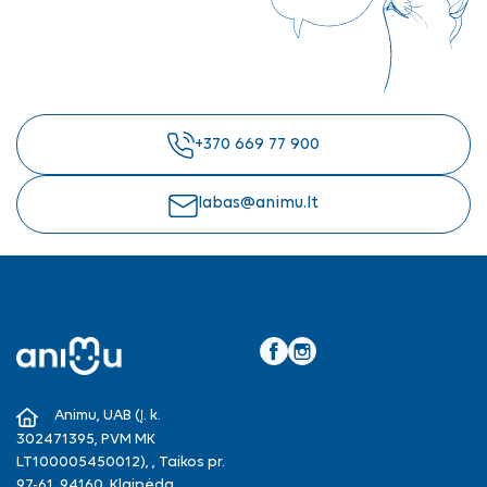
+370 669 77 900
labas@animu.lt
Facebook
Instagram
Animu, UAB (Į. k.
302471395, PVM MK
LT100005450012), , Taikos pr.
97-61, 94160, Klaipėda.