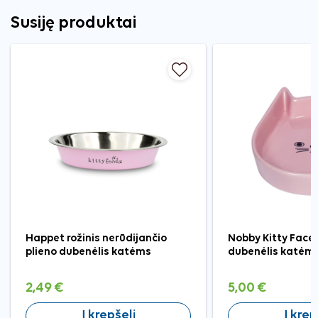
Susiję produktai
Happet rožinis nerūdijančio
Nobby Kitty Face 
plieno dubenėlis katėms
dubenėlis katėm
2,49 €
5,00 €
Į krepšelį
Į krep