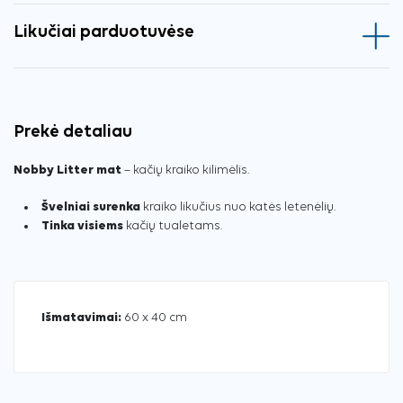
Likučiai parduotuvėse
Prekė detaliau
Nobby Litter mat
– kačių kraiko kilimėlis.
Švelniai surenka
kraiko likučius nuo katės letenėlių.
Tinka visiems
kačių tualetams.
Išmatavimai:
60 x 40 cm