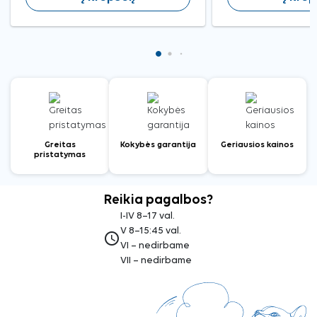
Greitas
Kokybės garantija
Geriausios kainos
pristatymas
Reikia pagalbos?
I-IV 8–17 val.
V 8–15:45 val.
access_time
VI – nedirbame
VII – nedirbame