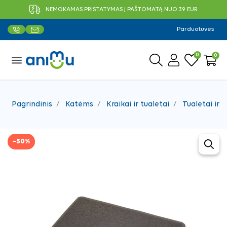
NEMOKAMAS PRISTATYMAS Į PAŠTOMATĄ NUO 39 EUR
Parduotuvės
0
0
menu
Pagrindinis
Katėms
Kraikai ir tualetai
Tualetai ir p
−50%