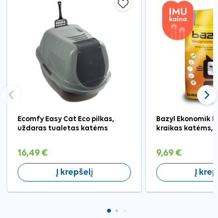
Ankstesnis
Tęst
Ecomfy Easy Cat Eco pilkas,
Bazyl Ekonomik b
uždaras tualetas katėms
kraikas katėms, 2
16,49 €
9,69 €
Į krepšelį
Į krep