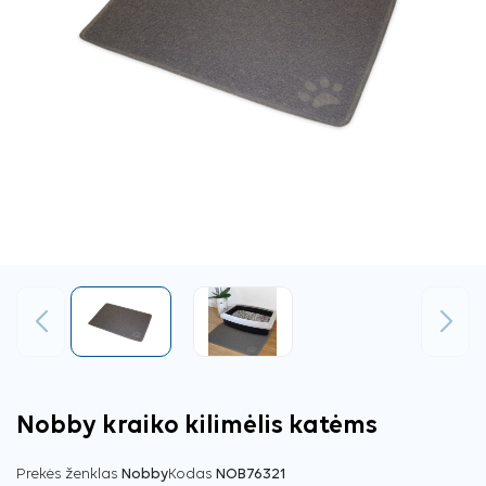
Ankstesnis
Tęsti
Nobby kraiko kilimėlis katėms
Prekės ženklas
Nobby
Kodas
NOB76321