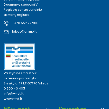
Duomenys saugomi VĮ
Registrų centro Juridinių
asmenų registre.
+370 669 77 900
labas@animu.lt
Valstybinės maisto ir
veterinarijos tarnyba
Siesikų g. 19 LT-07170 Vilnius
0 800 40 403
info@vmvt.lt
www.vmvt.lt