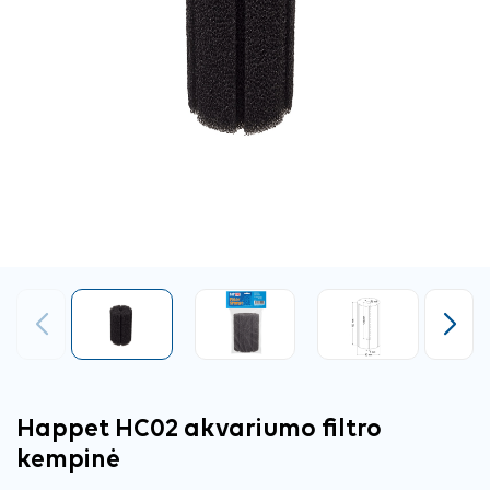
Ankstesnis
Tęsti
Happet HC02 akvariumo filtro
kempinė