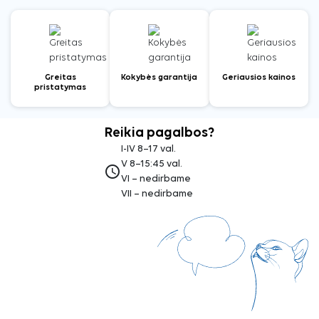
Greitas
Kokybės garantija
Geriausios kainos
pristatymas
Reikia pagalbos?
I-IV 8–17 val.
V 8–15:45 val.
access_time
VI – nedirbame
VII – nedirbame