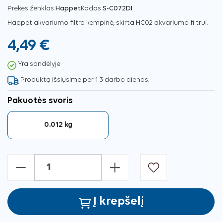
Prekės ženklas
Happet
Kodas
S-C072DI
Happet akvariumo filtro kempinė, skirta HC02 akvariumo filtrui.
4,49 €
Yra sandėlyje
Produktą išsiųsime per 1-3 darbo dienas.
Pakuotės svoris
0.012 kg
-
+
Į krepšelį