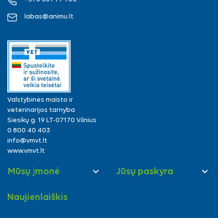
labas@animu.lt
Valstybinės maisto ir
veterinarijos tarnyba
Siesikų g. 19 LT-07170 Vilnius
0 800 40 403
info@vmvt.lt
www.vmvt.lt


Mūsų įmonė
Jūsų paskyra
Naujienlaiškis