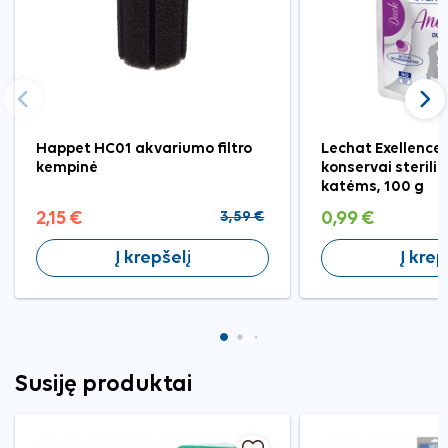
Ankstesnis
Tęst
Happet HC01 akvariumo filtro
Lechat Exellence
kempinė
konservai steril
katėms, 100 g
2,15 €
3,59 €
0,99 €
Į krepšelį
Į krep
Susiję produktai