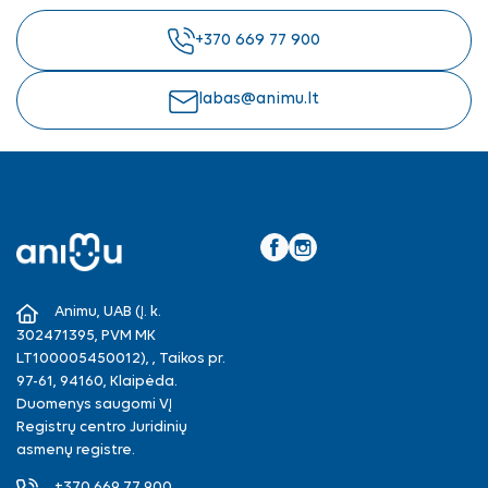
+370 669 77 900
labas@animu.lt
Facebook
Instagram
Animu, UAB (Į. k.
302471395, PVM MK
LT100005450012), , Taikos pr.
97-61, 94160, Klaipėda.
Duomenys saugomi VĮ
Registrų centro Juridinių
asmenų registre.
+370 669 77 900