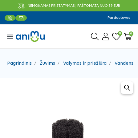
NEMOKAMAS PRISTATYMAS Į PAŠTOMATĄ NUO 39 EUR
Parduotuvės
0
0
menu
Pagrindinis
Žuvims
Valymas ir priežiūra
Vandens p