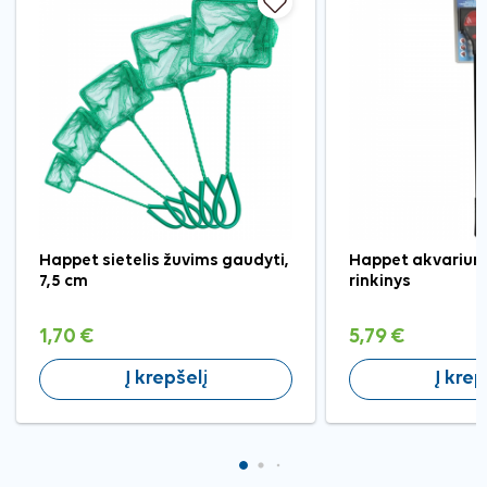
Happet sietelis žuvims gaudyti,
Happet akvarium
7,5 cm
rinkinys
1,70 €
5,79 €
Į krepšelį
Į krep