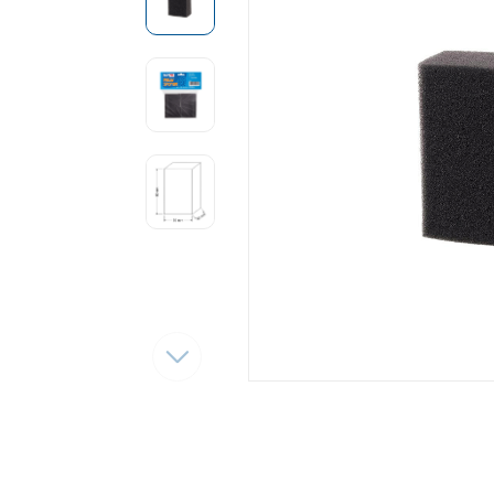
Tęsti