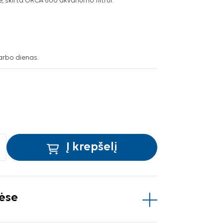
 skirta ORCA 600 akvariumo filtrui.
arbo dienas.
Į krepšelį
vėse