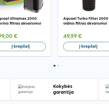
uael Ultramax 2000
Aquael Turbo Filter 2000
orinis filtras akvariumui
vidinis filtras akvariumui
99,00 €
49,99 €
Į krepšelį
Į krepšelį
Kokybės
garantija