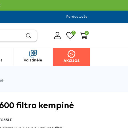
R
Parduotuvės
0
0
ms
Vaistinėlė
AKCIJOS
nė
00 filtro kempinė
F085LE