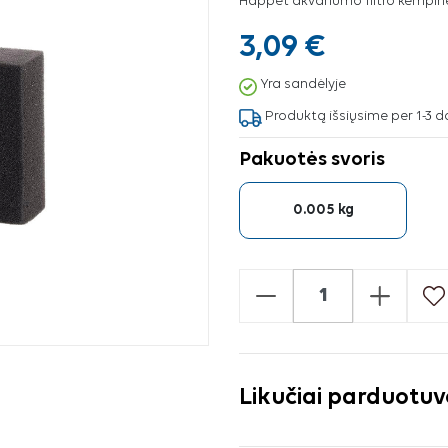
Happet akvariumo filtro kempinė,
3,09 €
Yra sandėlyje
Produktą išsiųsime per 1-3 d
Pakuotės svoris
0.005 kg
-
+
Likučiai parduotu