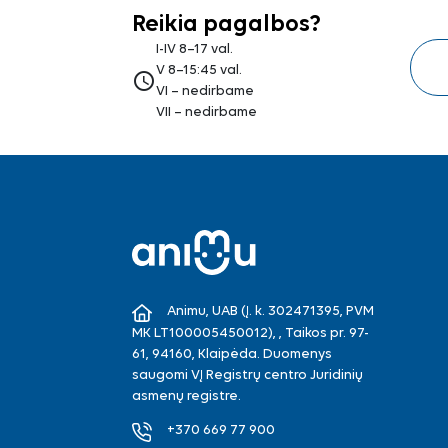
Reikia pagalbos?
I-IV 8–17 val.
V 8–15:45 val.
access_time
VI – nedirbame
VII – nedirbame
Animu, UAB (Į. k. 302471395, PVM
MK LT100005450012), , Taikos pr. 97-
61, 94160, Klaipėda. Duomenys
saugomi VĮ Registrų centro Juridinių
asmenų registre.
+370 669 77 900