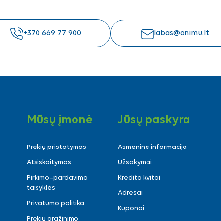
+370 669 77 900
labas@animu.lt
Mūsų įmonė
Jūsų paskyra
Prekių pristatymas
Asmeninė informacija
Atsiskaitymas
Užsakymai
Pirkimo–pardavimo
Kredito kvitai
taisyklės
Adresai
Privatumo politika
Kuponai
Prekių grąžinimo