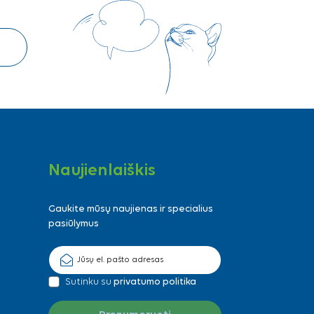
Naujienlaiškis
Gaukite mūsų naujienas ir specialius
pasiūlymus
Sutinku su
privatumo politika