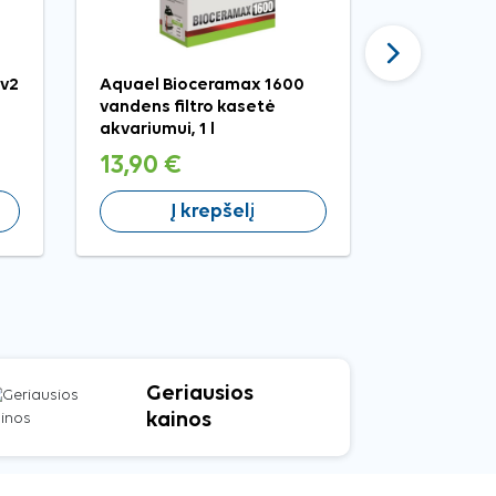
Tęsti
 v2
Aquael Bioceramax 1600
Happet šv
vandens filtro kasetė
akvariumo 
akvariumui, 1 l
13,90 €
9,99 €
Į krepšelį
Į 
Geriausios
kainos