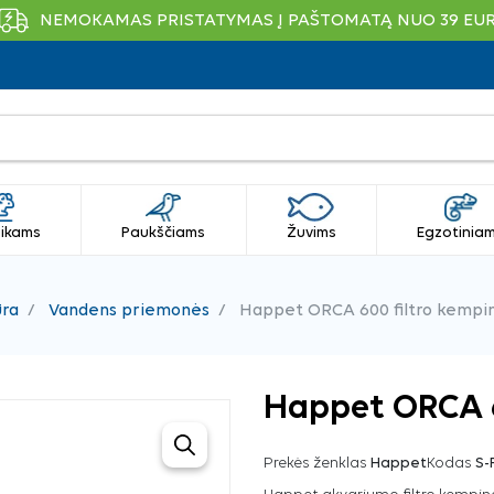
NEMOKAMAS PRISTATYMAS Į PAŠTOMATĄ NUO 39 EU
ikams
Paukščiams
Žuvims
Egzotinia
ūra
Vandens priemonės
Happet ORCA 600 filtro kempi
Happet ORCA 6
Prekės ženklas
Happet
Kodas
S-