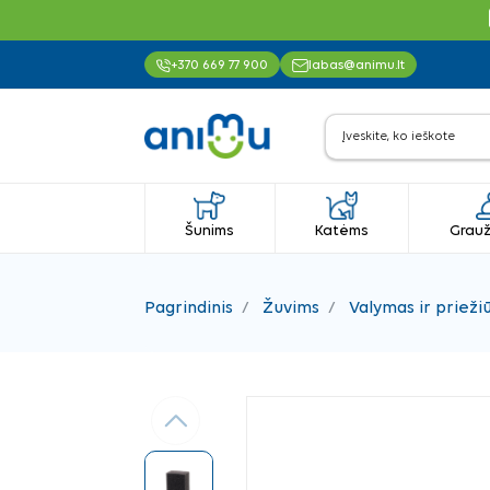
+370 669 77 900
labas@animu.lt
Šunims
Katėms
Grauž
Pagrindinis
Žuvims
Valymas ir prieži
Ankstesnis