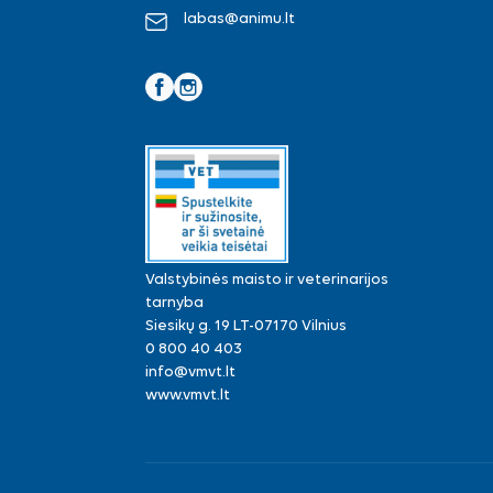
labas@animu.lt
Facebook
Instagram
Valstybinės maisto ir veterinarijos
tarnyba
Siesikų g. 19 LT-07170 Vilnius
0 800 40 403
info@vmvt.lt
www.vmvt.lt