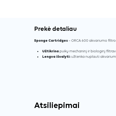
Prekė detaliau
Sponge Cartridges
– ORCA 600 akvariumo filtro
Užtikrina
puikų mechaninį ir biologinį filtra
Lengva išvalyti:
užtenka nuplauti akvariumo
Atsiliepimai