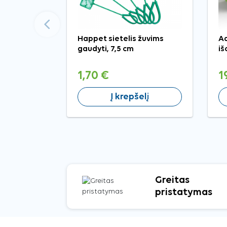
Ankstesnis
Happet sietelis žuvims
Aq
gaudyti, 7,5 cm
iš
1,70 €
1
Į krepšelį
Greitas
pristatymas