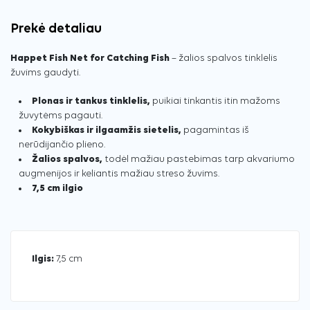
Prekė detaliau
Happet Fish Net for Catching Fish
– žalios spalvos tinklelis
žuvims gaudyti.
Plonas ir tankus tinklelis,
puikiai tinkantis itin mažoms
žuvytėms pagauti.
Kokybiškas ir ilgaamžis sietelis,
pagamintas iš
nerūdijančio plieno.
Žalios spalvos,
todėl mažiau pastebimas tarp akvariumo
augmenijos ir keliantis mažiau streso žuvims.
7,5 cm ilgio
Ilgis:
7,5 cm