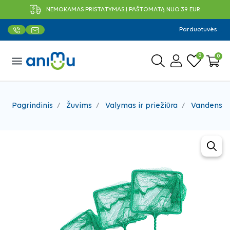
NEMOKAMAS PRISTATYMAS Į PAŠTOMATĄ NUO 39 EUR
Parduotuvės
0
0
menu
Pagrindinis
Žuvims
Valymas ir priežiūra
Vandens p