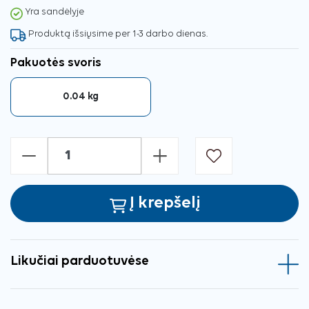
Yra sandėlyje
Produktą išsiųsime per 1-3 darbo dienas.
Pakuotės svoris
0.04 kg
-
+
Į krepšelį
Likučiai parduotuvėse