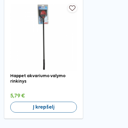
Happet akvariumo valymo
rinkinys
5,79 €
Į krepšelį