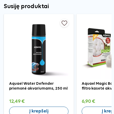
Susiję produktai
Aquael Water Defender
Aquael Magic Bal
priemonė akvariumams, 250 ml
filtro kasetė akva
12,49 €
6,90 €
Į krepšelį
Į krep