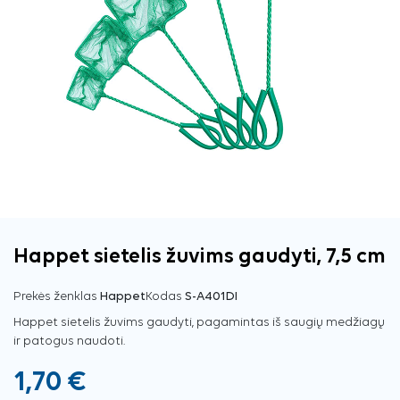
Happet sietelis žuvims gaudyti, 7,5 cm
Prekės ženklas
Happet
Kodas
S-A401DI
Happet sietelis žuvims gaudyti, pagamintas iš saugių medžiagų
ir patogus naudoti.
1,70 €