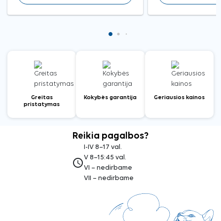
Greitas
Kokybės garantija
Geriausios kainos
pristatymas
Reikia pagalbos?
I-IV 8–17 val.
V 8–15:45 val.
access_time
VI – nedirbame
VII – nedirbame