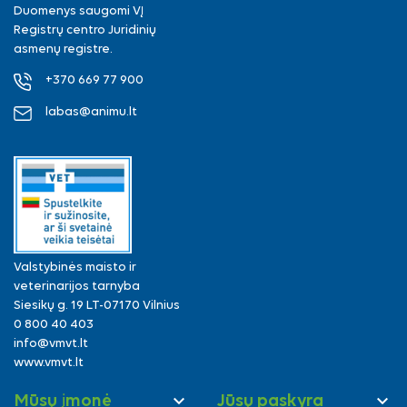
Duomenys saugomi VĮ
Registrų centro Juridinių
asmenų registre.
+370 669 77 900
labas@animu.lt
Valstybinės maisto ir
veterinarijos tarnyba
Siesikų g. 19 LT-07170 Vilnius
0 800 40 403
info@vmvt.lt
www.vmvt.lt


Mūsų įmonė
Jūsų paskyra