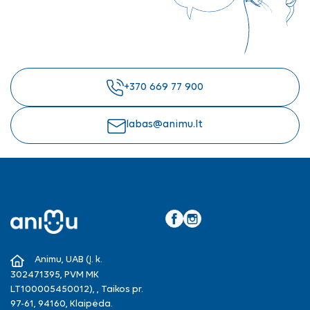
+370 669 77 900
labas@animu.lt
Facebook
Instagram
Animu, UAB (Į. k.
302471395, PVM MK
LT100005450012), , Taikos pr.
97-61, 94160, Klaipėda.