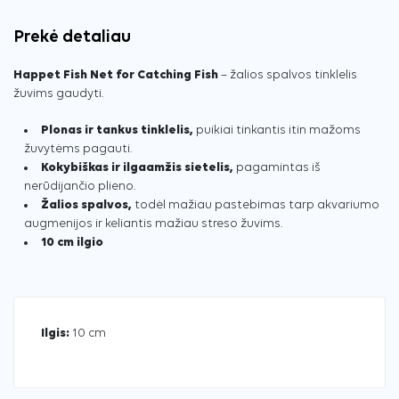
Prekė detaliau
Happet Fish Net for Catching Fish
– žalios spalvos tinklelis
žuvims gaudyti.
Plonas ir tankus tinklelis,
puikiai tinkantis itin mažoms
žuvytėms pagauti.
Kokybiškas ir ilgaamžis sietelis,
pagamintas iš
nerūdijančio plieno.
Žalios spalvos,
todėl mažiau pastebimas tarp akvariumo
augmenijos ir keliantis mažiau streso žuvims.
10 cm ilgio
Ilgis:
10 cm