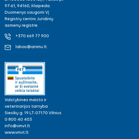
97-61, 94160, Klaipėda.
Duomenys saugomi VĮ
Registrų centro Juridinių
asmenų registre.
+370 669 77 900
labas@animu.lt
Valstybinės maisto ir
veterinarijos tarnyba
Siesikų g. 19 LT-07170 Vilnius
0 800 40 403
info@vmvt.lt
www.vmvt.lt