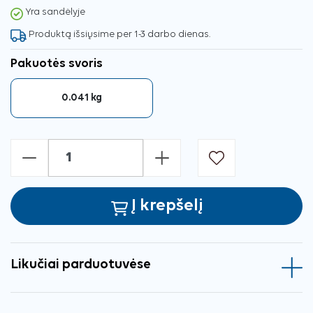
Yra sandėlyje
Produktą išsiųsime per 1-3 darbo dienas.
Pakuotės svoris
0.041 kg
-
+
Į krepšelį
Likučiai parduotuvėse