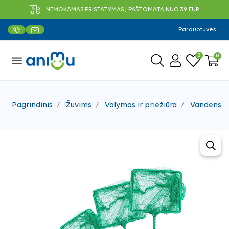
NEMOKAMAS PRISTATYMAS Į PAŠTOMATĄ NUO 39 EUR
Parduotuvės
0
0
menu
Pagrindinis
Žuvims
Valymas ir priežiūra
Vandens p