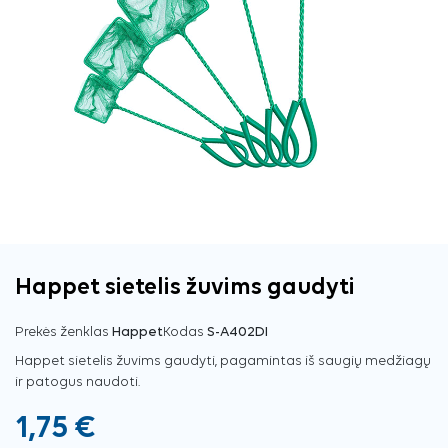
Happet sietelis žuvims gaudyti
Prekės ženklas
Happet
Kodas
S-A402DI
Happet sietelis žuvims gaudyti, pagamintas iš saugių medžiagų
ir patogus naudoti.
1,75 €