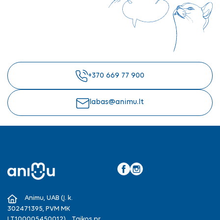
+370 669 77 900
labas@animu.lt
Facebook
Instagram
Animu, UAB (Į. k.
302471395, PVM MK
LT100005450012), , Taikos pr.