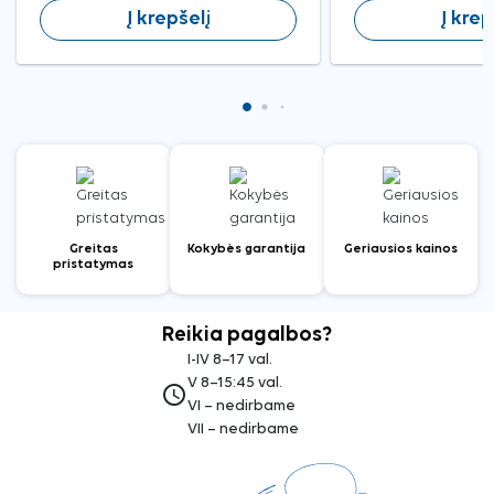
Į krepšelį
Į krep
Greitas
Kokybės garantija
Geriausios kainos
pristatymas
Reikia pagalbos?
I-IV 8–17 val.
V 8–15:45 val.
access_time
VI – nedirbame
VII – nedirbame