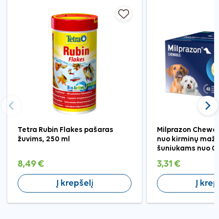
Ankstesnis
Tęst
Tetra Rubin Flakes pašaras
Milprazon Chewab
žuvims, 250 ml
nuo kirminų maži
šuniukams nuo 0,5
8,49 €
3,31 €
Į krepšelį
Į krep