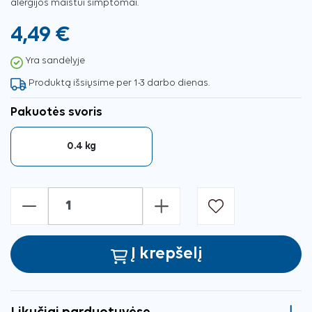
alergijos maistui simptomai.
4,49 €
Yra sandėlyje
Produktą išsiųsime per 1-3 darbo dienas.
Pakuotės svoris
0.4 kg
-
+
Į krepšelį