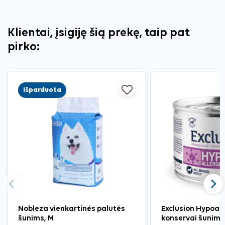
Klientai, įsigiję šią prekę, taip pat
pirko:
Išparduota
Ankstesnis
Tęst
Nobleza vienkartinės palutės
Exclusion Hypoall
šunims, M
konservai šunims 