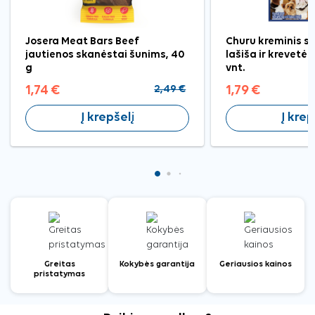
Josera Meat Bars Beef
Churu kreminis s
jautienos skanėstai šunims, 40
lašiša ir krevetė
g
vnt.
1,74 €
2,49 €
1,79 €
Į krepšelį
Į krep
Greitas
Kokybės garantija
Geriausios kainos
pristatymas