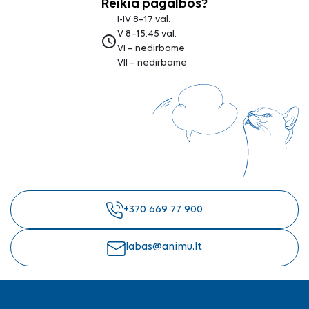
Reikia pagalbos?
I-IV 8–17 val.
V 8–15:45 val.
access_time
VI – nedirbame
VII – nedirbame
+370 669 77 900
labas@animu.lt