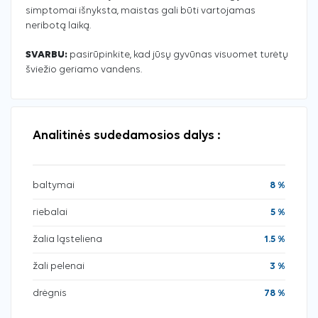
simptomai išnyksta, maistas gali būti vartojamas
neribotą laiką.
SVARBU:
pasirūpinkite, kad jūsų gyvūnas visuomet turėtų
šviežio geriamo vandens.
Analitinės sudedamosios dalys :
baltymai
8 %
riebalai
5 %
žalia ląsteliena
1.5 %
žali pelenai
3 %
drėgnis
78 %