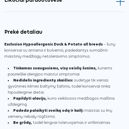
Likučiai parduotuvėse
Prekė detaliau
Exclusion Hypoallergenic Duck & Potato all breeds
– šunų
konservai su antiena ir bulvėmis, padedantys sumažinti
maistinių medžiagų netoleravimo simptomus.
Tinkamas suaugusiems, visų veislių šunims,
kuriems
pasireiškė alergijos maistui simptomai.
Nedidelis ingredientų skaičius:
sudėtyje tik vienas
gyvūninės kilmės baltymų šaltinis, todėl konservai tinka
hipoalerginei dietai.
Papildyti alaviju,
kurio veikliosios medžiagos malšina
uždegimą.
Padeda palaikyti sveiką odą ir kailį:
maistas su linų
sėmenų riebalų rūgštimis.
Be grūdų,
todėl lengvai toleruojamas ir virškinamas.