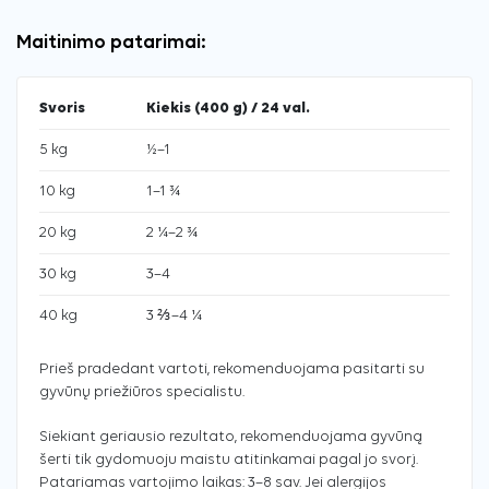
Maitinimo patarimai:
Svoris
Kiekis (400 g) / 24 val.
5 kg
½–1
10 kg
1–1 ¾
20 kg
2 ¼–2 ¾
30 kg
3–4
40 kg
3 ⅔–4 ¼
Prieš pradedant vartoti, rekomenduojama pasitarti su
gyvūnų priežiūros specialistu.
Siekiant geriausio rezultato, rekomenduojama gyvūną
šerti tik gydomuoju maistu atitinkamai pagal jo svorį.
Patariamas vartojimo laikas: 3–8 sav. Jei alergijos