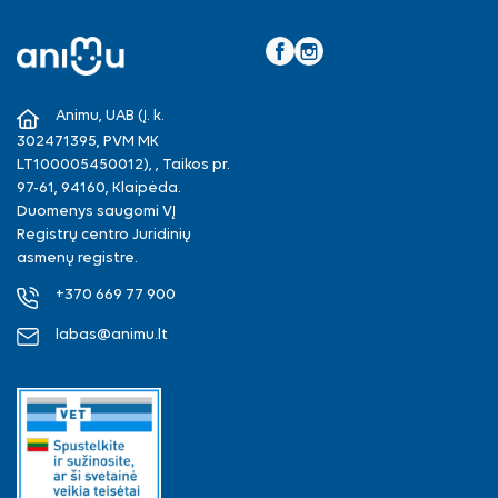
Facebook
Instagram
Animu, UAB (Į. k.
302471395, PVM MK
LT100005450012), , Taikos pr.
97-61, 94160, Klaipėda.
Duomenys saugomi VĮ
Registrų centro Juridinių
asmenų registre.
+370 669 77 900
labas@animu.lt