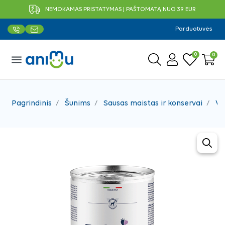
NEMOKAMAS PRISTATYMAS Į PAŠTOMATĄ NUO 39 EUR
Parduotuvės
0
0
menu
Pagrindinis
Šunims
Sausas maistas ir konservai
Ve