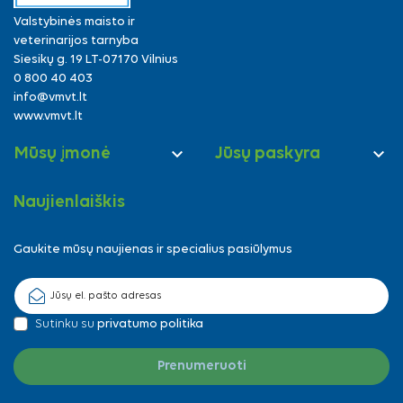
Valstybinės maisto ir
veterinarijos tarnyba
Siesikų g. 19 LT-07170 Vilnius
0 800 40 403
info@vmvt.lt
www.vmvt.lt


Mūsų įmonė
Jūsų paskyra
Naujienlaiškis
Gaukite mūsų naujienas ir specialius pasiūlymus
Sutinku su
privatumo politika