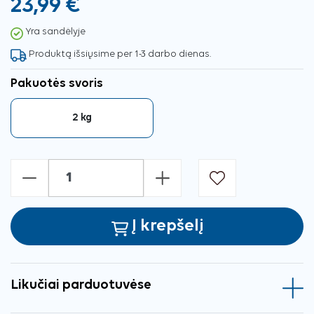
23,99 €
Yra sandėlyje
Produktą išsiųsime per 1-3 darbo dienas.
Pakuotės svoris
2 kg
-
+
Į krepšelį
Likučiai parduotuvėse