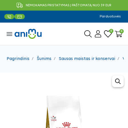
NEMOKAMAS PRISTATYMAS Į PAŠTOMATĄ NUO 39 EUR
Parduotuvės
0
0
menu
Pagrindinis
Šunims
Sausas maistas ir konservai
Ve