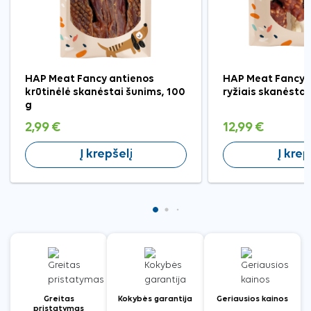
HAP Meat Fancy antienos
HAP Meat Fancy tr
krūtinėlė skanėstai šunims, 100
ryžiais skanėstai
g
2,99 €
12,99 €
Į krepšelį
Į krep
Greitas
Kokybės garantija
Geriausios kainos
pristatymas