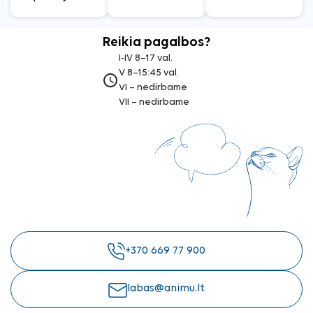
Reikia pagalbos?
I-IV 8–17 val.
V 8–15:45 val.
access_time
VI – nedirbame
VII – nedirbame
+370 669 77 900
labas@animu.lt