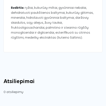
Sudėtis:
ryžiai, kukurūzų miltai, gyvūniniai riebalai,
dehidratuoti paukštienos baltymai, kukurūzų glitimas,
mineralai, hidrolizuoti gyvūniniai baltymai, daržovių
skaidulos, sojų aliejus, žuvų taukai,
fruktooligosacharidai, palmitino ir stearino rūgščių
monogliceridai ir digliceridai, esterifikuoti su citrinos
rūgštimi, medetkų ekstraktas (liuteino šaltinis).
Atsiliepimai
0 atsiliepimų