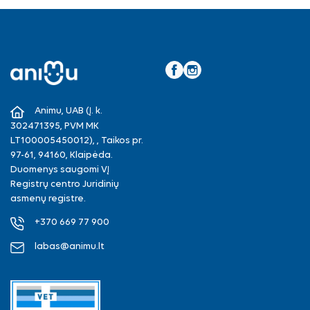
Facebook
Instagram
Animu, UAB (Į. k.
302471395, PVM MK
LT100005450012), , Taikos pr.
97-61, 94160, Klaipėda.
Duomenys saugomi VĮ
Registrų centro Juridinių
asmenų registre.
+370 669 77 900
labas@animu.lt