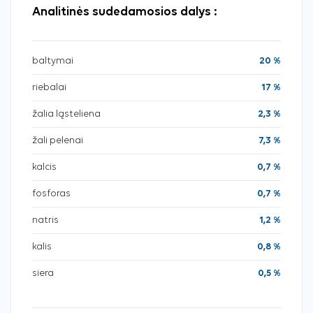
Analitinės sudedamosios dalys :
baltymai
20 %
riebalai
17 %
žalia ląsteliena
2,3 %
žali pelenai
7,3 %
kalcis
0,7 %
fosforas
0,7 %
natris
1,2 %
kalis
0,8 %
siera
0,5 %