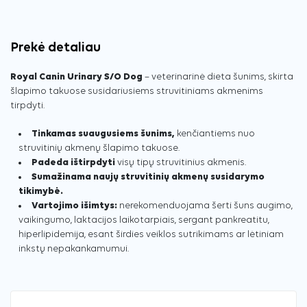
Prekė detaliau
Royal Canin Urinary S/O Dog
– veterinarinė dieta šunims, skirta
šlapimo takuose susidariusiems struvitiniams akmenims
tirpdyti.
Tinkamas suaugusiems šunims,
kenčiantiems nuo
struvitinių akmenų šlapimo takuose.
Padeda ištirpdyti
visų tipų struvitinius akmenis.
Sumažinama naujų struvitinių akmenų susidarymo
tikimybė.
Vartojimo išimtys:
nerekomenduojama šerti šuns augimo,
vaikingumo, laktacijos laikotarpiais, sergant pankreatitu,
hiperlipidemija, esant širdies veiklos sutrikimams ar lėtiniam
inkstų nepakankamumui.