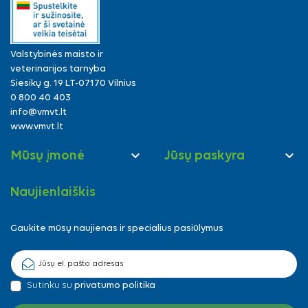
Valstybinės maisto ir
veterinarijos tarnyba
Siesikų g. 19 LT-07170 Vilnius
0 800 40 403
info@vmvt.lt
www.vmvt.lt


Mūsų įmonė
Jūsų paskyra
Naujienlaiškis
Gaukite mūsų naujienas ir specialius pasiūlymus
Sutinku su
privatumo politika