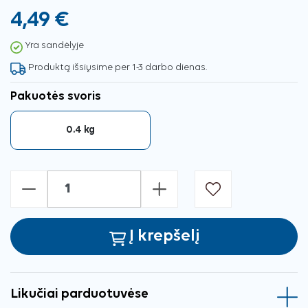
4,49 €
Yra sandėlyje
Produktą išsiųsime per 1-3 darbo dienas.
Pakuotės svoris
0.4 kg
-
+
Į krepšelį
Likučiai parduotuvėse