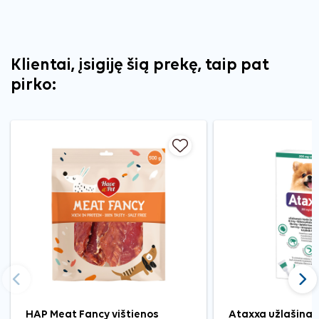
Klientai, įsigiję šią prekę, taip pat
pirko:
Ankstesnis
Tęst
HAP Meat Fancy vištienos
Ataxxa užlašinam