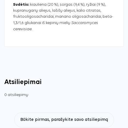
Sudėtis:
kiauliena (20 %), sorgas (9,4 %), ryžiai (9 %),
kupranugarių aliejus, lašišų aliejus, kalio citratas,
fruktooligosacharidai, manano oligosacharidai, beta-
Saccaromyces
1,3/1,6 gliukanai iš kepinių mielių
cerevisiae
.
Atsiliepimai
0 atsiliepimų
Būkite pirmas, parašykite savo atsiliepimą