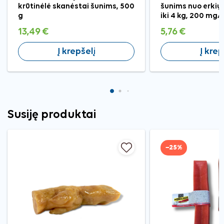
krūtinėlė skanėstai šunims, 500
šunims nuo erkių, 
g
iki 4 kg, 200 mg
13,49 €
5,76 €
Į krepšelį
Į krep
Susiję produktai
−25%