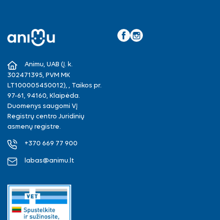
Facebook
Instagram
Animu, UAB (Į. k.
302471395, PVM MK
LT100005450012), , Taikos pr.
97-61, 94160, Klaipėda.
Duomenys saugomi VĮ
Registrų centro Juridinių
asmenų registre.
+370 669 77 900
labas@animu.lt