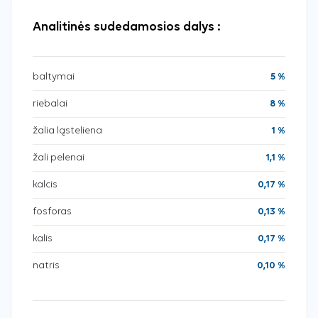
Analitinės sudedamosios dalys :
baltymai
5 %
riebalai
8 %
žalia ląsteliena
1 %
žali pelenai
1,1 %
kalcis
0,17 %
fosforas
0,13 %
kalis
0,17 %
natris
0,10 %