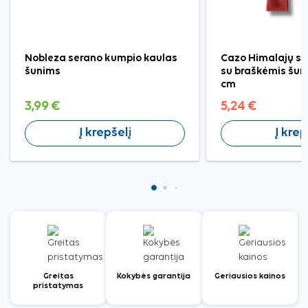
Nobleza serano kumpio kaulas
Cazo Himalajų sū
šunims
su braškėmis šun
cm
3,99 €
5,24 €
Į krepšelį
Į krep
Greitas
Kokybės garantija
Geriausios kainos
pristatymas