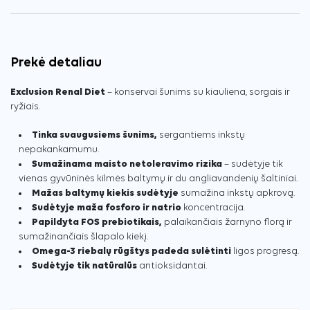
Prekė detaliau
Exclusion Renal Diet
– konservai šunims su kiauliena, sorgais ir
ryžiais.
Tinka suaugusiems šunims,
sergantiems inkstų
nepakankamumu.
Sumažinama maisto netoleravimo rizika
– sudėtyje tik
vienas gyvūninės kilmės baltymų ir du angliavandenių šaltiniai.
Mažas baltymų kiekis sudėtyje
sumažina inkstų apkrovą.
Sudėtyje maža fosforo ir natrio
koncentracija.
Papildyta FOS prebiotikais,
palaikančiais žarnyno florą ir
sumažinančiais šlapalo kiekį.
Omega-3 riebalų rūgštys padeda sulėtinti
ligos progresą.
Sudėtyje tik natūralūs
antioksidantai.