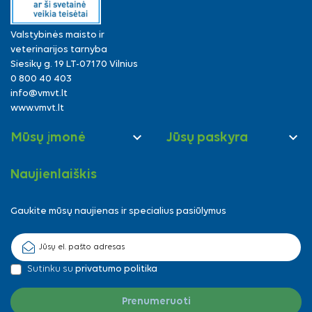
Valstybinės maisto ir
veterinarijos tarnyba
Siesikų g. 19 LT-07170 Vilnius
0 800 40 403
info@vmvt.lt
www.vmvt.lt


Mūsų įmonė
Jūsų paskyra
Naujienlaiškis
Gaukite mūsų naujienas ir specialius pasiūlymus
Sutinku su
privatumo politika