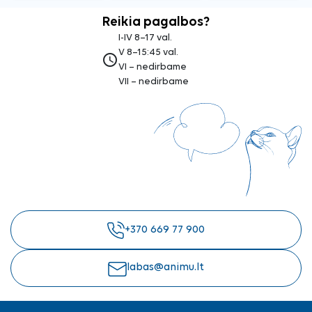
Reikia pagalbos?
I-IV 8–17 val.
V 8–15:45 val.
access_time
VI – nedirbame
VII – nedirbame
+370 669 77 900
labas@animu.lt