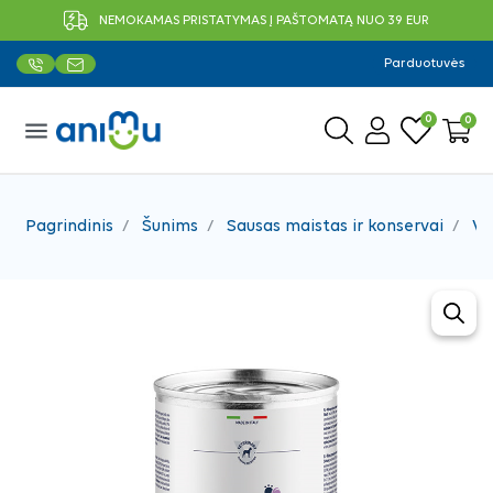
NEMOKAMAS PRISTATYMAS Į PAŠTOMATĄ NUO 39 EUR
Parduotuvės
0
0
menu
Pagrindinis
Šunims
Sausas maistas ir konservai
Ve