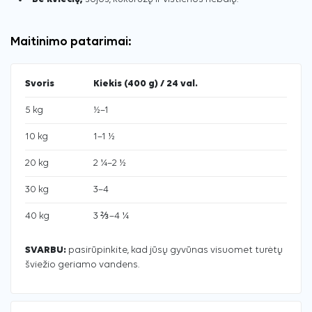
Maitinimo patarimai:
Svoris
Kiekis (400 g) / 24 val.
5 kg
½–1
10 kg
1–1 ½
20 kg
2 ¼–2 ½
30 kg
3–4
40 kg
3 ⅔–4 ¼
SVARBU:
pasirūpinkite, kad jūsų gyvūnas visuomet turėtų
šviežio geriamo vandens.