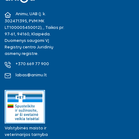
Facebook
Instagram
Animu, UAB (Į. k.
302471395, PVM MK
LT100005450012), , Taikos pr.
97-61, 94160, Klaipėda.
Duomenys saugomi VĮ
Registrų centro Juridinių
asmenų registre.
+370 669 77 900
labas@animu.lt
Valstybinės maisto ir
veterinarijos tarnyba