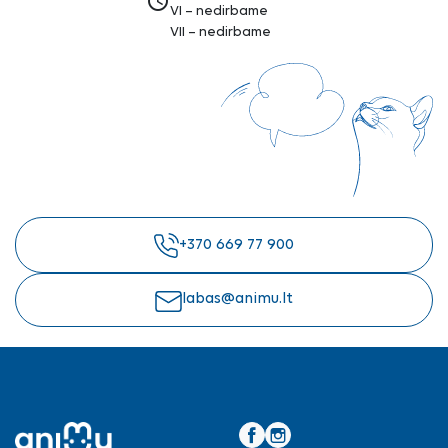
access_time
VI – nedirbame
VII – nedirbame
+370 669 77 900
labas@animu.lt