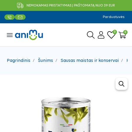
NEMOKAMAS PRISTATYMAS Į PAŠTOMATĄ NUO 39 EUR
Parduotuvės
0
0
menu
Pagrindinis
Šunims
Sausas maistas ir konservai
Ko