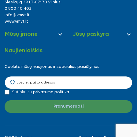
Siesikų g. 19 LT-07170 Vilnius
0 800 40 403
info@vmvt.lt
www.vmvt.lt


Mūsų įmonė
Jūsų paskyra
Naujienlaiškis
Gaukite mūsų naujienas ir specialius pasiūlymus
Sutinku su
privatumo politika