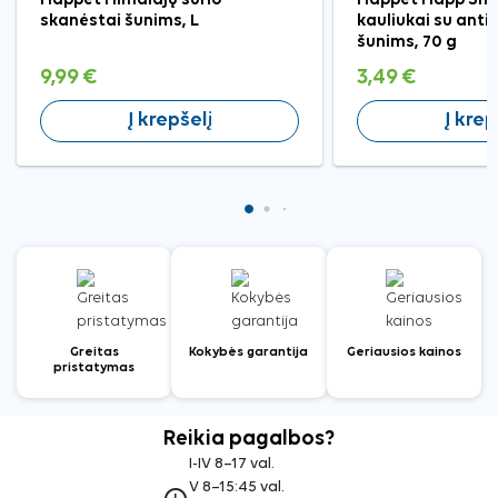
skanėstai šunims, L
kauliukai su anti
šunims, 70 g
9,99 €
3,49 €
Į krepšelį
Į krep
Greitas
Kokybės garantija
Geriausios kainos
pristatymas
Reikia pagalbos?
I-IV 8–17 val.
V 8–15:45 val.