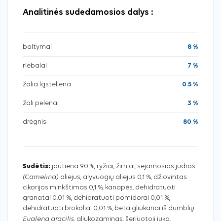
Analitinės sudedamosios dalys :
baltymai
8 %
riebalai
7 %
žalia ląsteliena
0.5 %
žali pelenai
3 %
drėgnis
80 %
Sudėtis:
jautiena 90 %, ryžiai, žirniai, sėjamosios judros
(Camelina)
aliejus, alyvuogių aliejus 0,1 %, džiovintas
cikorijos minkštimas 0,1 %, kanapės, dehidratuoti
granatai 0,01 %, dehidratuoti pomidorai 0,01 %,
dehidratuoti brokoliai 0,01 %, beta gliukanai iš dumblių
Euglena gracilis
, gliukozaminas, šeriuotoji juka,