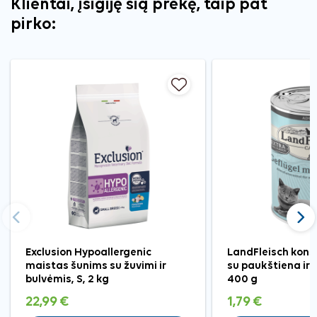
Klientai, įsigiję šią prekę, taip pat
pirko:
Ankstesnis
Tęst
Exclusion Hypoallergenic
LandFleisch kons
maistas šunims su žuvimi ir
su paukštiena ir
bulvėmis, S, 2 kg
400 g
22,99 €
1,79 €