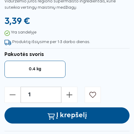
Viduržemio jūros regiono supermaisto ingredientais, kurie
suteikia vertingų maistinių medžiagų.
3,39 €
Yra sandėlyje
Produktą išsiųsime per 1-3 darbo dienas.
Pakuotės svoris
0.4 kg
-
+
Į krepšelį