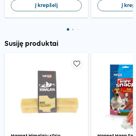
Į krepšelį
Į krep
Susiję produktai
Happet Himalajų sūrio
Happet Happ Sna