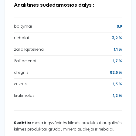
Analitinės sudedamosios dalys :
baltymai
8,9
riebalai
3,2 %
žalia ląsteliena
1,1 %
žali pelenai
1,7 %
drėgnis
82,5 %
cukrus
1,3 %
krakmolas
1,2 %
Sudėtis:
mėsa ir gyvūninės kilmės produktai, augalinės
kilmės produktai, grūdai, mineralai, aliejai ir riebalai.