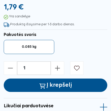
1,79 €
Yra sandėlyje
Produktą išsiųsime per 1-3 darbo dienas.
Pakuotės svoris
0.085 kg
-
+
Į krepšelį
Likučiai parduotuvėse