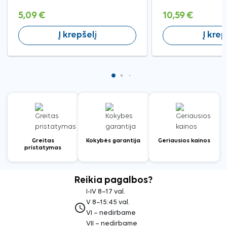
5,09 €
10,59 €
Į krepšelį
Į krep
Greitas
Kokybės garantija
Geriausios kainos
pristatymas
Reikia pagalbos?
I-IV 8–17 val.
V 8–15:45 val.
access_time
VI – nedirbame
VII – nedirbame