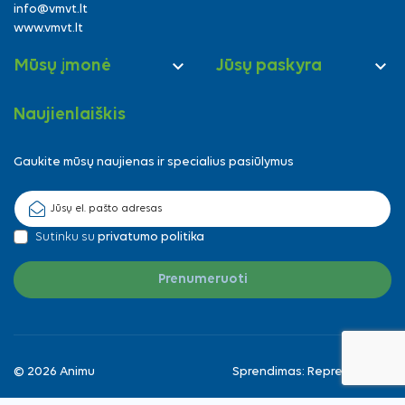
info@vmvt.lt
www.vmvt.lt


Mūsų įmonė
Jūsų paskyra
Naujienlaiškis
Gaukite mūsų naujienas ir specialius pasiūlymus
Sutinku su
privatumo politika
© 2026 Animu
Sprendimas:
Reprezentuok