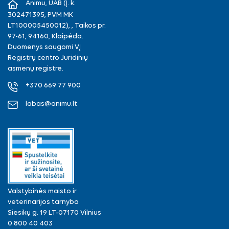
Animu, UAB (Į. k.
302471395, PVM MK
LT100005450012), , Taikos pr.
97-61, 94160, Klaipėda.
Duomenys saugomi VĮ
Registrų centro Juridinių
asmenų registre.
+370 669 77 900
labas@animu.lt
Valstybinės maisto ir
veterinarijos tarnyba
Siesikų g. 19 LT-07170 Vilnius
0 800 40 403