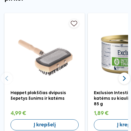
Ankstesnis
Tęst
Happet plokščias dvipusis
Exclusion Intesti
šepetys šunims ir katėms
katėms su kiaulien
85 g
4,99 €
1,89 €
Į krepšelį
Į krep