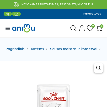
NEMOKAMAS PRISTATYMAS Į PAŠTOMATĄ NUO 39 EUR
Parduotuvės
0
0
menu
Pagrindinis
Katėms
Sausas maistas ir konservai
Ve