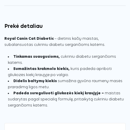
Prekė detaliau
Royal Canin Cat Diabetic
– dietinis kačių maistas,
subalansuotas cukriniu diabetu sergančioms katėms.
Tinkamas suaugusioms,
cukriniu diabetu sergančioms
katėms.
Sumažintas krakmolo kiekis,
kuris padeda apriboti
gliukozės kiekį kraujyje po valgio.
Didelis baltymų kiekis
sumažina gyvūno raumenų masės
praradimą ligos metu.
Padeda sureguliuoti gliukozės kiekį kraujyje –
maistas
sudarytas pagal specialią formulę, pritaikytą cukriniu diabetu
sergančioms katėms.