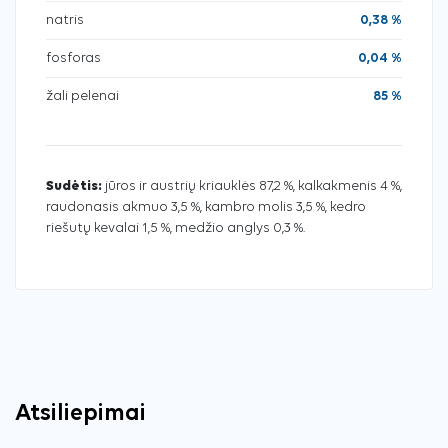
natris
0,38 %
fosforas
0,04 %
žali pelenai
85 %
Sudėtis:
jūros ir austrių kriauklės 87,2 %, kalkakmenis 4 %,
raudonasis akmuo 3,5 %, kambro molis 3,5 %, kedro
riešutų kevalai 1,5 %, medžio anglys 0,3 %.
Atsiliepimai