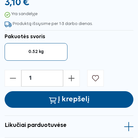
3,10 €
Yra sandėlyje
Produktą išsiųsime per 1-3 darbo dienas.
Pakuotės svoris
0.52 kg
-
+
Į krepšelį
Likučiai parduotuvėse