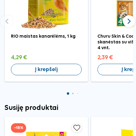
Ankstesnis
Tęst
RIO maistas kanarėlėms, 1 kg
Churu Skin & Coa
skanėstas su viš
4 vnt.
4,29 €
2,39 €
Į krepšelį
Į krep
Susiję produktai
−15%