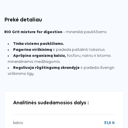
Prekė detaliau
RIO Grit mixture for digestion
– mineralai paukščiams.
Tinka visiems paukščiams.
Pagerina virškinimą
ir padeda pašalinti toksinus.
Aprūpina organizmą kalciu,
fosforu, natriu ir kitomis
mineralinėmis medžiagomis.
Reguliuoja rūgštingumą skrandyje
ir padeda išvengti
virškinimo ligų.
Analitinės sudedamosios dalys :
kalcis
31,5 %