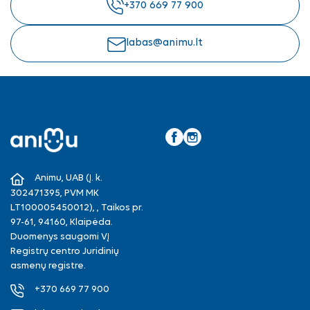
+370 669 77 900
labas@animu.lt
Facebook
Instagram
Animu, UAB (Į. k.
302471395, PVM MK
LT100005450012), , Taikos pr.
97-61, 94160, Klaipėda.
Duomenys saugomi VĮ
Registrų centro Juridinių
asmenų registre.
+370 669 77 900