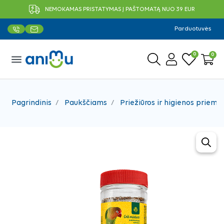
NEMOKAMAS PRISTATYMAS Į PAŠTOMATĄ NUO 39 EUR
Parduotuvės
0
0
menu
Pagrindinis
Paukščiams
Priežiūros ir higienos priemo