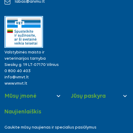
labas@animu.lt
Valstybinės maisto ir
veterinarijos tarnyba
Siesikų g. 19 LT-07170 Vilnius
0 800 40 403
info@vmvt.lt
www.vmvt.lt


Mūsų įmonė
Jūsų paskyra
Naujienlaiškis
Gaukite mūsų naujienas ir specialius pasiūlymus