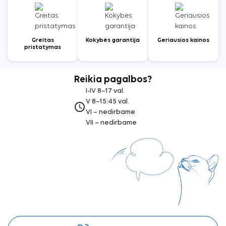
Greitas
Kokybės garantija
Geriausios kainos
pristatymas
Reikia pagalbos?
I-IV 8–17 val.
V 8–15:45 val.
access_time
VI – nedirbame
VII – nedirbame