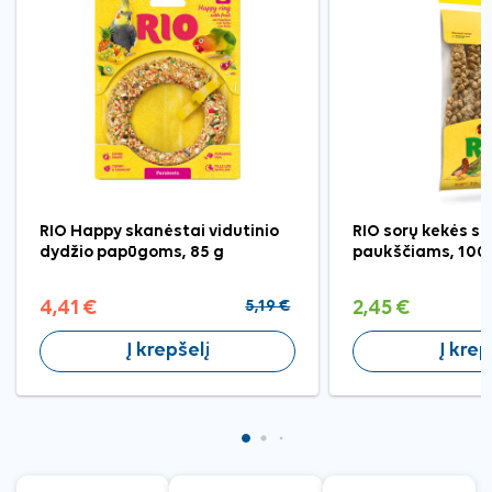
RIO Happy skanėstai vidutinio
RIO sorų kekės s
dydžio papūgoms, 85 g
paukščiams, 100
4,41 €
5,19 €
2,45 €
Į krepšelį
Į krep