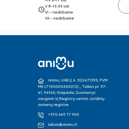
I-IV 8–17 val.
V 8–15:45 val.
access_time
VI – nedirbame
VII – nedirbame
Animu, UAB (Į. k. 302471395, PVM
MK LT100005450012), , Taikos pr. 97-
61, 94160, Klaipėda. Duomenys
saugomi VĮ Registrų centro Juridinių
asmenų registre.
+370 669 77 900
labas@animu.lt