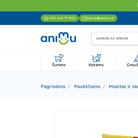
+370 669 77 900
labas@animu.lt
Šunims
Katėms
Grauž
Pagrindinis
Paukščiams
Maistas ir sk