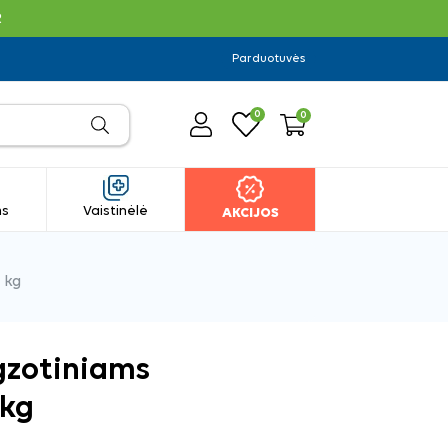
R
Parduotuvės
0
0
ms
Vaistinėlė
AKCIJOS
 kg
gzotiniams
 kg