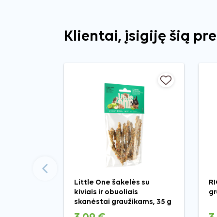
Klientai, įsigiję šią pr
Ankstesnis
Little One šakelės su
RI
kiviais ir obuoliais
gr
skanėstai graužikams, 35 g