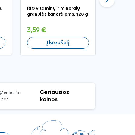
,
RIO vitaminų ir mineralų
Nobby pri
granulės kanarėlėms, 120 g
dubenėlis
3,59 €
4,19 €
Į krepšelį
Į 
Geriausios
kainos