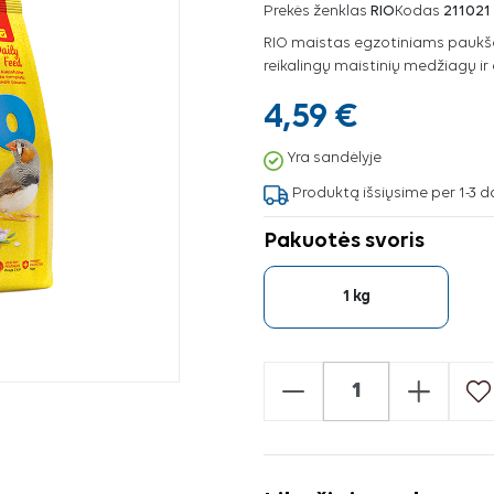
Prekės ženklas
RIO
Kodas
211021
RIO maistas egzotiniams paukščia
reikalingų maistinių medžiagų ir 
4,59 €
Yra sandėlyje
Produktą išsiųsime per 1-3 d
Pakuotės svoris
1 kg
-
+