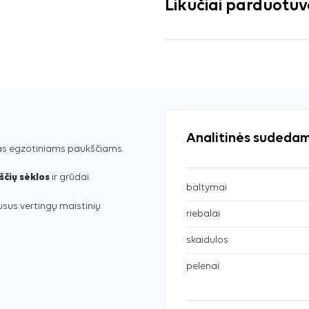
Likučiai parduotu
Analitinės sudedam
las egzotiniams paukščiams.
čių sėklos
ir grūdai.
baltymai
sus vertingų maistinių
riebalai
skaidulos
pelenai