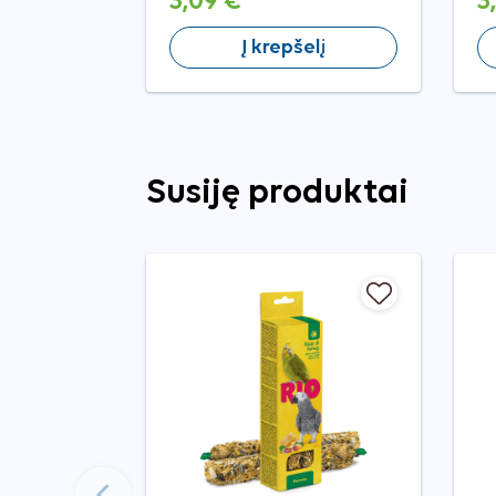
3,09 €
3
Į krepšelį
Susiję produktai
Ankstesnis