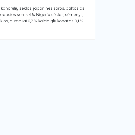
kanarėlių sėklos, japoninės soros, baltosios
uodosios soros 4 %, Nigerio sėklos, sėmenys,
os, dumbliai 0,2 %, kalcio gliukonatas 0,1 %.