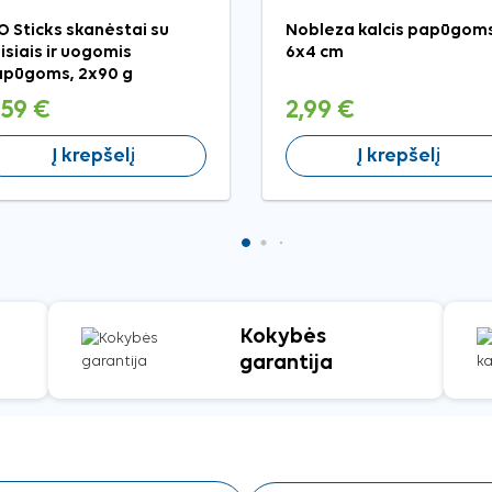
O Sticks skanėstai su
Nobleza kalcis papūgoms
isiais ir uogomis
6x4 cm
pūgoms, 2x90 g
,59 €
2,99 €
Į krepšelį
Į krepšelį
Kokybės
garantija