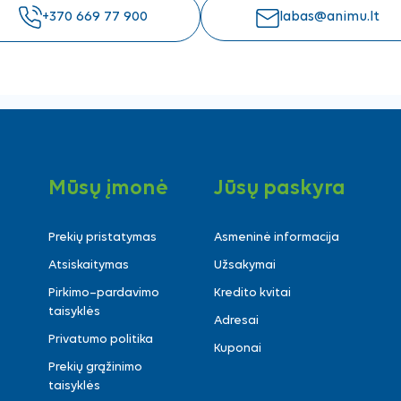
+370 669 77 900
labas@animu.lt
Mūsų įmonė
Jūsų paskyra
Prekių pristatymas
Asmeninė informacija
Atsiskaitymas
Užsakymai
Pirkimo–pardavimo
Kredito kvitai
taisyklės
Adresai
Privatumo politika
Kuponai
Prekių grąžinimo
taisyklės