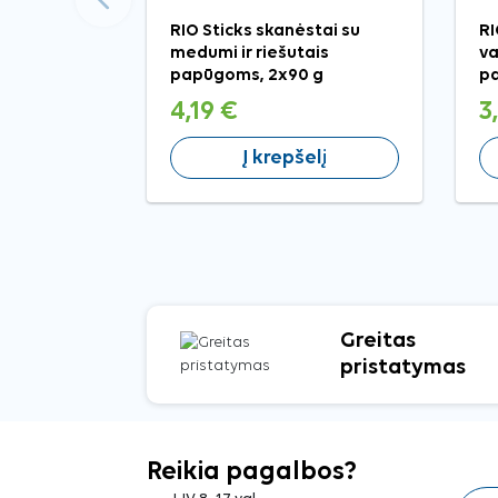
RIO Sticks skanėstai su
RI
medumi ir riešutais
va
papūgoms, 2x90 g
pa
4,19 €
3
Į krepšelį
Greitas
pristatymas
Reikia pagalbos?