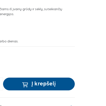
ms iš įvairių grūdų ir sėklų, suteikiančių
energijos.
arbo dienas.
Į krepšelį