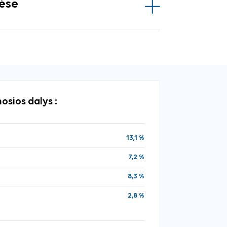
vėse
osios dalys :
13,1 %
7,2 %
8,3 %
2,8 %