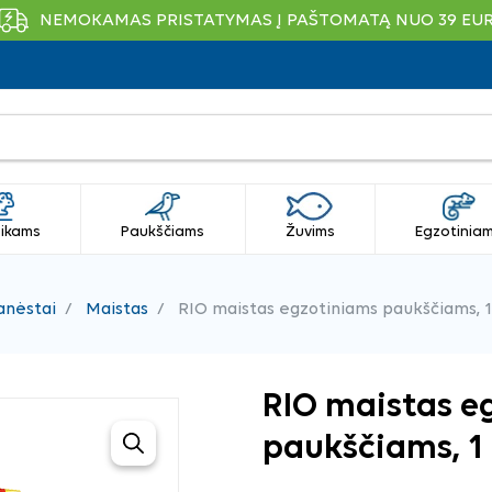
NEMOKAMAS PRISTATYMAS Į PAŠTOMATĄ NUO 39 EU
ikams
Paukščiams
Žuvims
Egzotinia
anėstai
Maistas
RIO maistas egzotiniams paukščiams, 1
RIO maistas e
paukščiams, 1