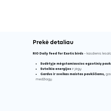
Prekė detaliau
RIO Daily feed for Exotic birds
– kasdienis lesa
Sudėtyje mėgstamiausios egzotinių paukš
Suteikia energijos
ir jėgų.
Gardus ir sveikas maistas paukščiams,
gau
medžiagų.