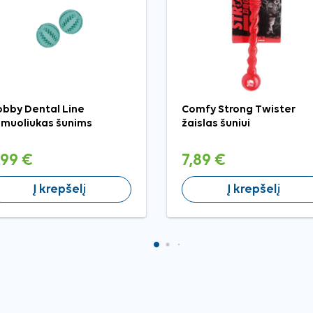
bby Dental Line
Comfy Strong Twister
muoliukas šunims
žaislas šuniui
,99 €
7,89 €
Į krepšelį
Į krepšelį