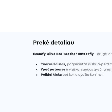
Prekė detaliau
Ecomfy Olive Eco Toother Butterfly
– drugelio 
Tvarus žaislas,
pagamintas iš 100 % perdir
Ypač patvarus
ir visiškai saugus gyvūnams.
Puikiai tinka
bet kokio dydžio šunims!