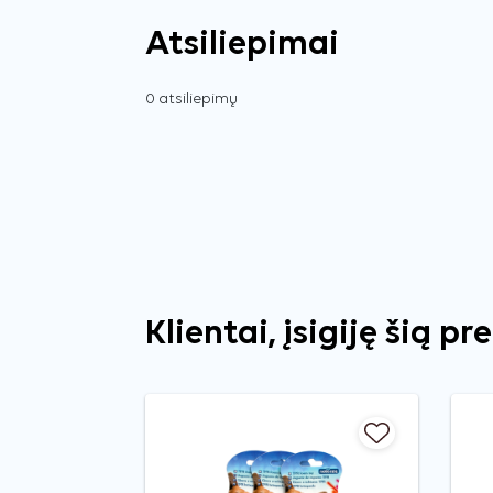
Atsiliepimai
0 atsiliepimų
Klientai, įsigiję šią pr