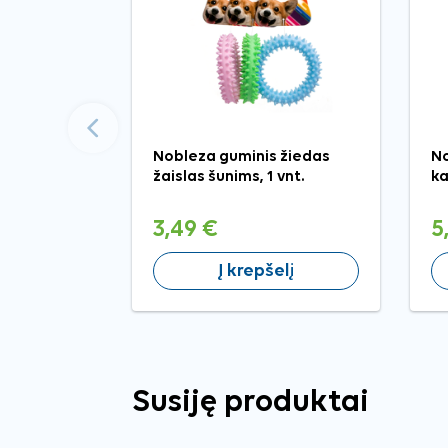
Ankstesnis
Nobleza guminis žiedas
No
žaislas šunims, 1 vnt.
ka
3,49 €
5
Į krepšelį
Susiję produktai