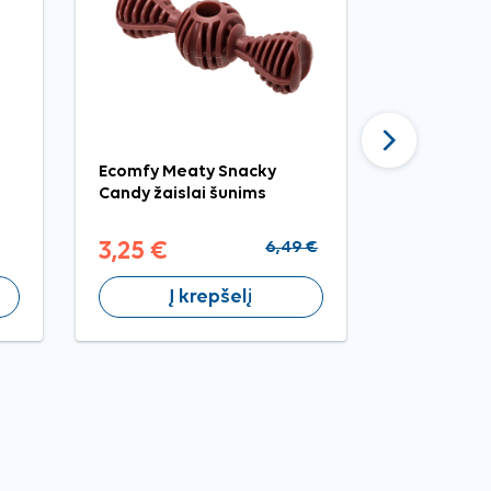
Tęsti
Ecomfy Meaty Snacky
Nobleza k
Candy žaislai šunims
šunims, 9,
3,25 €
6,49 €
2,99 €
Į krepšelį
Į 