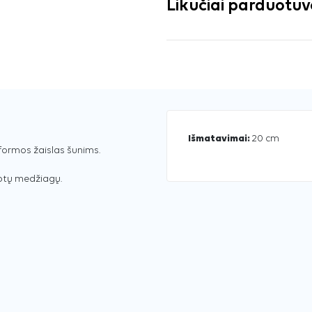
Likučiai parduotu
Išmatavimai:
20 cm
formos žaislas šunims.
btų medžiagų.