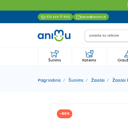
+370 669 77 900
labas@animu.lt
Šunims
Katėms
Grauž
Pagrindinis
Šunims
Žaislai
Žaislai
−50%