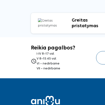
Greitas
pristatymas
Reikia pagalbos?
I-IV 8–17 val.
V 8–15:45 val.
access_time
VI – nedirbame
VII – nedirbame