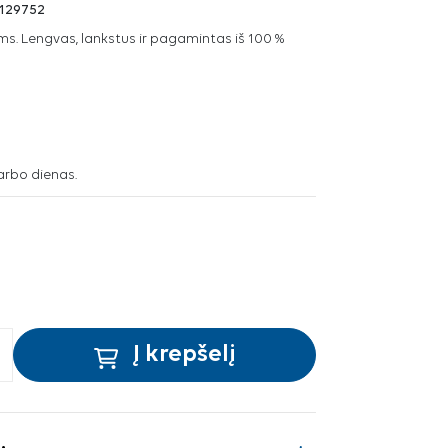
129752
s. Lengvas, lankstus ir pagamintas iš 100 %
arbo dienas.
Į krepšelį