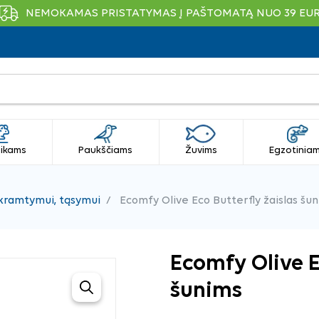
NEMOKAMAS PRISTATYMAS Į PAŠTOMATĄ NUO 39 EU
ikams
Paukščiams
Žuvims
Egzotinia
 kramtymui, tąsymui
Ecomfy Olive Eco Butterfly žaislas šu
Ecomfy Olive E
šunims