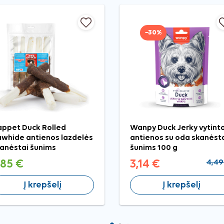
−30%
ppet Duck Rolled
Wanpy Duck Jerky vytint
whide antienos lazdelės
antienos su oda skanėst
anėstai šunims
šunims 100 g
,85 €
3,14 €
4,49
Į krepšelį
Į krepšelį