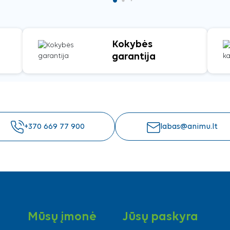
Kokybės
garantija
+370 669 77 900
labas@animu.lt
Mūsų įmonė
Jūsų paskyra