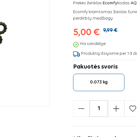
Prekės ženklas
Ecomfy
Kodas
AQ
Ecomfy kramtomas žaislas šunim
perdirbtų medžiagų.
5,00 €
9,99 €
Yra sandėlyje
Produktą išsiųsime per 1-3 d
Pakuotės svoris
0.073 kg
-
+