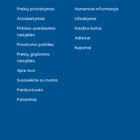
Prekių pristatymas
Asmeninė informacija
Atsiskaitymas
Užsakymai
Pirkimo–pardavimo
Kredito kvitai
taisyklės
Adresai
Privatumo politika
Kuponai
Prekių grąžinimo
taisyklės
Apie mus
Susisiekite su mumis
Parduotuvės
Patarimai