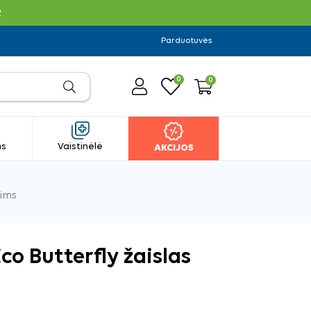
R
Parduotuvės
0
0
ms
Vaistinėlė
AKCIJOS
nims
co Butterfly žaislas