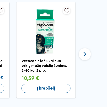
Tęsti
os
Vetocanis lašiukai nuo
Genia pri
ai
erkių mažų veislių šunims,
traukti aug
2–10 kg, 2 pip.
 €
10,39 €
2,39 €
Į krepšelį
Į 