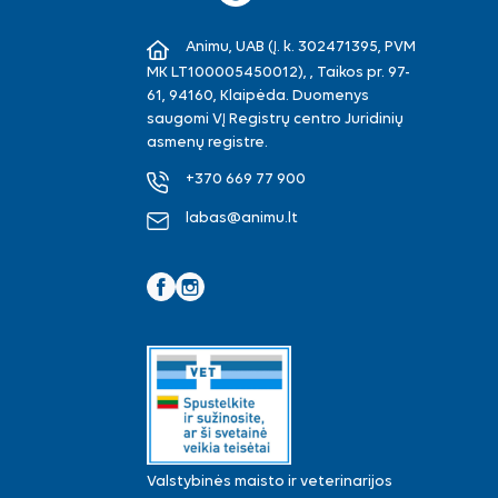
Animu, UAB (Į. k. 302471395, PVM
MK LT100005450012), , Taikos pr. 97-
61, 94160, Klaipėda. Duomenys
saugomi VĮ Registrų centro Juridinių
asmenų registre.
+370 669 77 900
labas@animu.lt
Facebook
Instagram
Valstybinės maisto ir veterinarijos