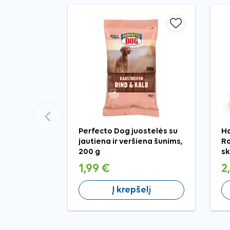
Ankstesnis
Perfecto Dog juostelės su
Ha
jautiena ir veršiena šunims,
Ra
200 g
sk
1,99 €
2
Į krepšelį