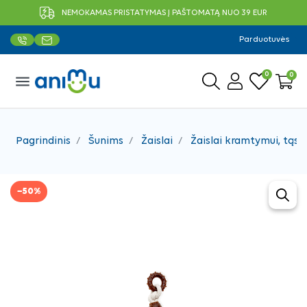
NEMOKAMAS PRISTATYMAS Į PAŠTOMATĄ NUO 39 EUR
Parduotuvės
0
0
menu
Pagrindinis
Šunims
Žaislai
Žaislai kramtymui, tąsy
−50%