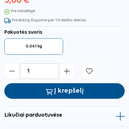
5,00 €
Yra sandėlyje
Produktą išsiųsime per 1-3 darbo dienas.
Pakuotės svoris
0.061 kg
-
+
Į krepšelį
Likučiai parduotuvėse