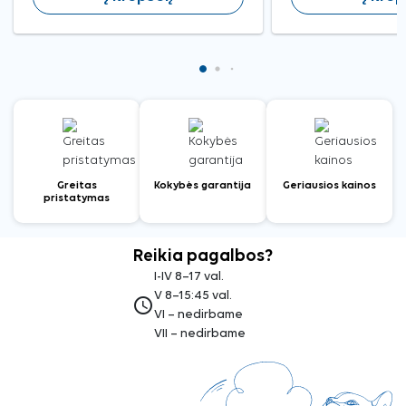
Greitas
Kokybės garantija
Geriausios kainos
pristatymas
Reikia pagalbos?
I-IV 8–17 val.
V 8–15:45 val.
access_time
VI – nedirbame
VII – nedirbame