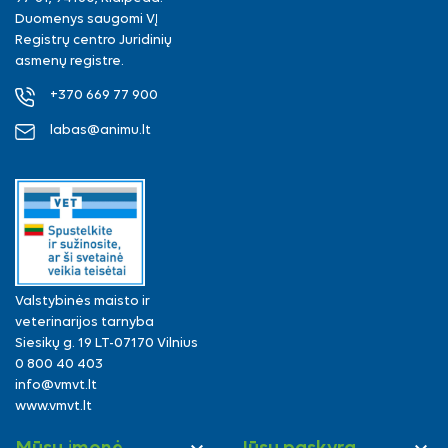
Duomenys saugomi VĮ
Registrų centro Juridinių
asmenų registre.
+370 669 77 900
labas@animu.lt
Valstybinės maisto ir
veterinarijos tarnyba
Siesikų g. 19 LT-07170 Vilnius
0 800 40 403
info@vmvt.lt
www.vmvt.lt