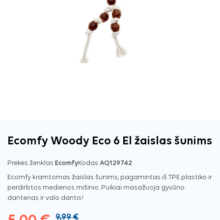
Ecomfy Woody Eco 6 El žaislas šunims
Prekės ženklas
Ecomfy
Kodas
AQ129742
Ecomfy kramtomas žaislas šunims, pagamintas iš TPE plastiko ir
perdirbtos medienos mišinio. Puikiai masažuoja gyvūno
dantenas ir valo dantis!
9,99 €