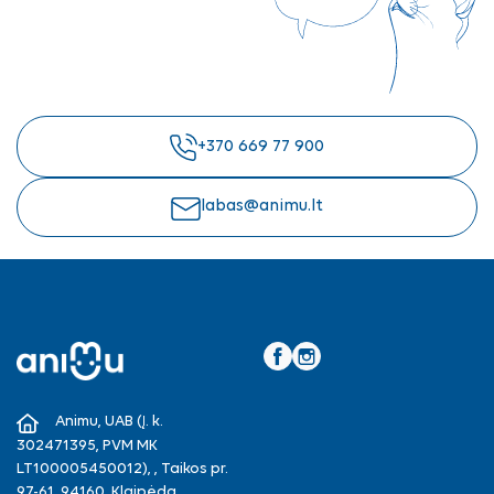
+370 669 77 900
labas@animu.lt
Facebook
Instagram
Animu, UAB (Į. k.
302471395, PVM MK
LT100005450012), , Taikos pr.
97-61, 94160, Klaipėda.