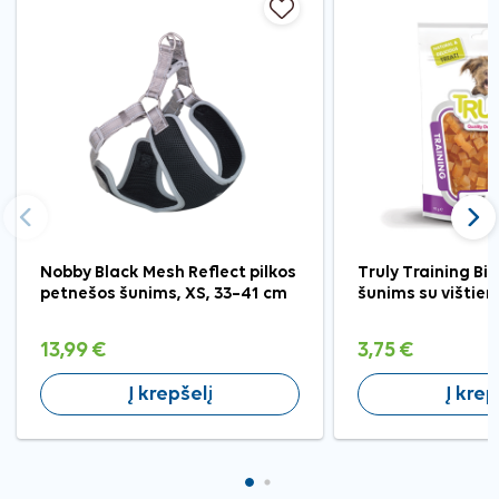
Ankstesnis
Tęst
Nobby Black Mesh Reflect pilkos
Truly Training Bi
petnešos šunims, XS, 33–41 cm
šunims su vištien
13,99 €
3,75 €
Į krepšelį
Į krep