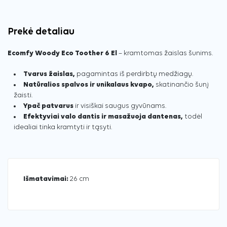
Prekė detaliau
Ecomfy Woody Eco Toother 6 El
– kramtomas žaislas šunims.
Tvarus žaislas,
pagamintas iš perdirbtų medžiagų.
Natūralios spalvos ir unikalaus kvapo,
skatinančio šunį
žaisti.
Ypač patvarus
ir visiškai saugus gyvūnams.
Efektyviai valo dantis ir masažuoja dantenas,
todėl
idealiai tinka kramtyti ir tąsyti.
Išmatavimai:
26 cm