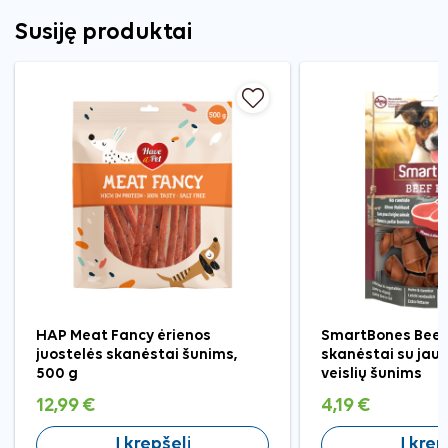
Susiję produktai
HAP Meat Fancy ėrienos
SmartBones Beef
juostelės skanėstai šunims,
skanėstai su jau
500 g
veislių šunims
12,99 €
4,19 €
Į krepšelį
Į krep