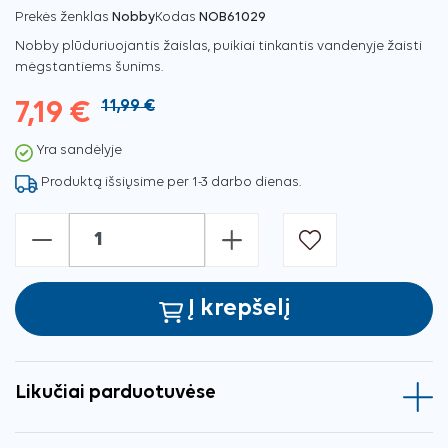
Prekės ženklas
Nobby
Kodas
NOB61029
Nobby plūduriuojantis žaislas, puikiai tinkantis vandenyje žaisti
mėgstantiems šunims.
7,19 €
11,99 €
Yra sandėlyje
Produktą išsiųsime per 1-3 darbo dienas.
-
+
Į krepšelį
Likučiai parduotuvėse