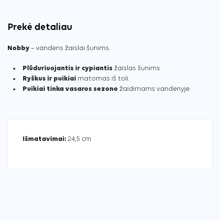
Prekė detaliau
Nobby
– vandens žaislai šunims.
Plūduriuojantis ir cypiantis
žaislas šunims.
Ryškus ir puikiai
matomas iš toli.
Puikiai tinka vasaros sezono
žaidimams vandenyje.
Išmatavimai:
24,5 cm