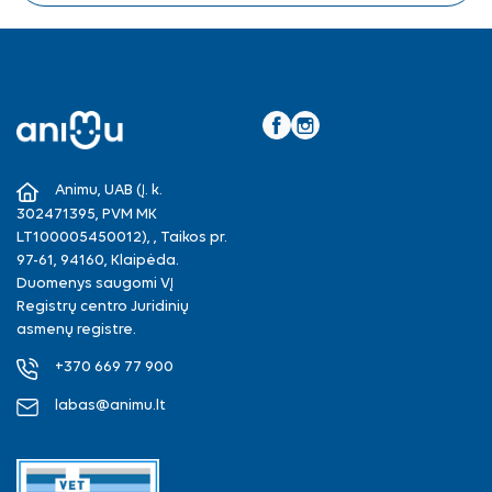
Facebook
Instagram
Animu, UAB (Į. k.
302471395, PVM MK
LT100005450012), , Taikos pr.
97-61, 94160, Klaipėda.
Duomenys saugomi VĮ
Registrų centro Juridinių
asmenų registre.
+370 669 77 900
labas@animu.lt