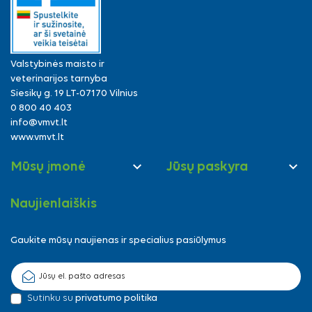
Valstybinės maisto ir
veterinarijos tarnyba
Siesikų g. 19 LT-07170 Vilnius
0 800 40 403
info@vmvt.lt
www.vmvt.lt


Mūsų įmonė
Jūsų paskyra
Naujienlaiškis
Gaukite mūsų naujienas ir specialius pasiūlymus
Sutinku su
privatumo politika