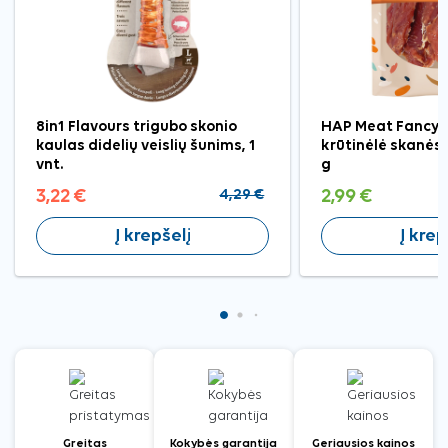
8in1 Flavours trigubo skonio
HAP Meat Fancy v
kaulas didelių veislių šunims, 1
krūtinėlė skanės
vnt.
g
3,22 €
4,29 €
2,99 €
Į krepšelį
Į krep
Greitas
Kokybės garantija
Geriausios kainos