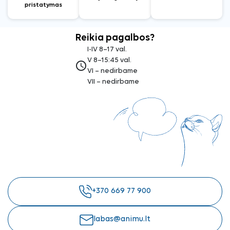
pristatymas
Reikia pagalbos?
I-IV 8–17 val.
V 8–15:45 val.
access_time
VI – nedirbame
VII – nedirbame
+370 669 77 900
labas@animu.lt