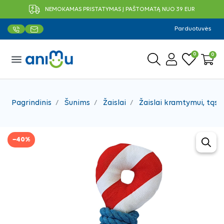
NEMOKAMAS PRISTATYMAS Į PAŠTOMATĄ NUO 39 EUR
Parduotuvės
0
0
menu
Pagrindinis
Šunims
Žaislai
Žaislai kramtymui, tąsy
−40%