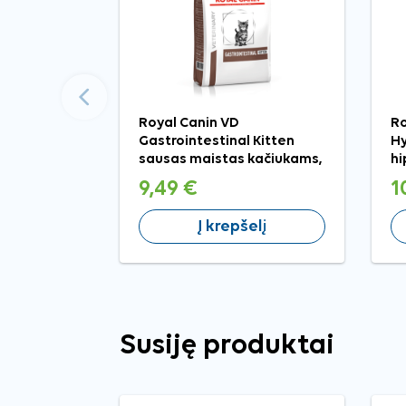
Ankstesnis
Royal Canin VD
Ro
Gastrointestinal Kitten
Hy
sausas maistas kačiukams,
hi
400 g
ka
9,49 €
1
Į krepšelį
Susiję produktai