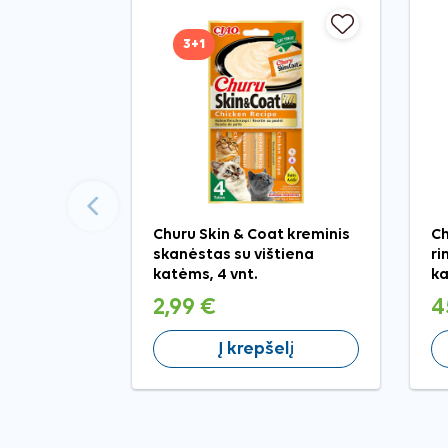
3+1
Ankstesnis
Churu Skin & Coat kreminis
Ch
skanėstas su vištiena
ri
katėms, 4 vnt.
ka
2,99 €
4
Į krepšelį