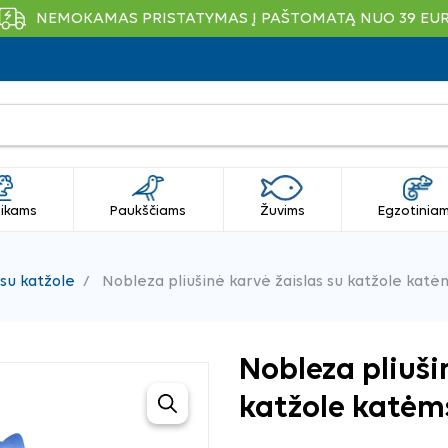
NEMOKAMAS PRISTATYMAS Į PAŠTOMATĄ NUO 39 EU
ikams
Paukščiams
Žuvims
Egzotinia
 su katžole
Nobleza pliušinė karvė žaislas su katžole katė
Nobleza pliuši
katžole katėm