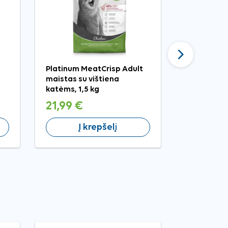
Tęsti
Platinum MeatCrisp Adult
Mervue Ve
maistas su vištiena
aktyvintos
katėms, 1,5 kg
šunims ir 
21,99 €
7,75 €
Į krepšelį
Į 