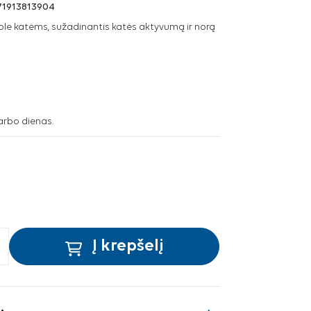
71913813904
žole katėms, sužadinantis katės aktyvumą ir norą
arbo dienas.
Į krepšelį