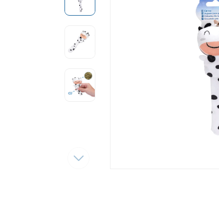
Tęsti