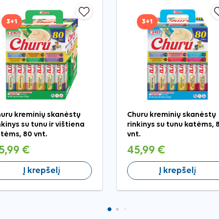
3+1
3+1
uru kreminių skanėstų
Churu kreminių skanėstų
nkinys su tunu ir vištiena
rinkinys su tunu katėms, 
tėms, 80 vnt.
vnt.
5,99 €
45,99 €
Į krepšelį
Į krepšelį