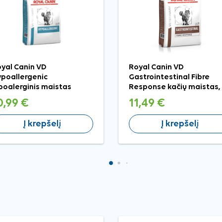
yal Canin VD
Royal Canin VD
poallergenic
Gastrointestinal Fibre
poalerginis maistas
Response kačių maistas,
tėms, 400 g
400 g
0,99 €
11,49 €
Į krepšelį
Į krepšelį