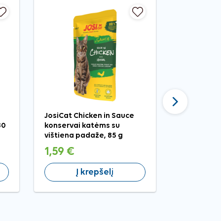
Tęsti
JosiCat Chicken in Sauce
Royal Cani
80
konservai katėms su
konservai 
vištiena padaže, 85 g
1,59 €
1,99 €
Į krepšelį
Į 