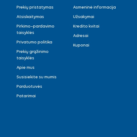
Prekių pristatymas
Asmeninė informacija
Atsiskaitymas
Užsakymai
Pirkimo–pardavimo
Kredito kvitai
taisyklės
Adresai
Privatumo politika
Kuponai
Prekių grąžinimo
taisyklės
Apie mus
Susisiekite su mumis
Parduotuvės
Patarimai