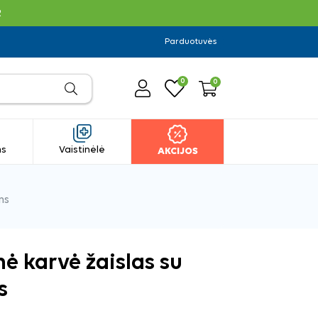
R
Parduotuvės
0
0
ms
Vaistinėlė
AKCIJOS
ms
nė karvė žaislas su
s