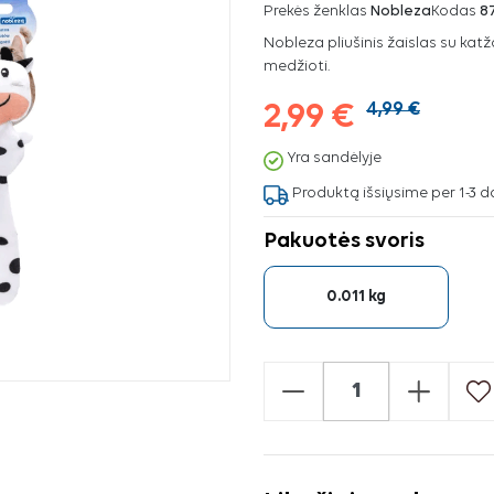
Prekės ženklas
Nobleza
Kodas
8
Nobleza pliušinis žaislas su kat
medžioti.
2,99 €
4,99 €
Yra sandėlyje
Produktą išsiųsime per 1-3 d
Pakuotės svoris
0.011 kg
-
+