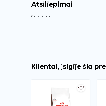
Atsiliepimai
0 atsiliepimų
Klientai, įsigiję šią pr