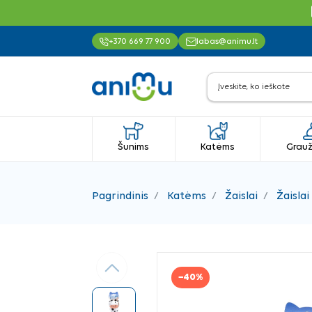
+370 669 77 900
labas@animu.lt
Šunims
Katėms
Grauž
Pagrindinis
Katėms
Žaislai
Žaislai
Ankstesnis
−40%