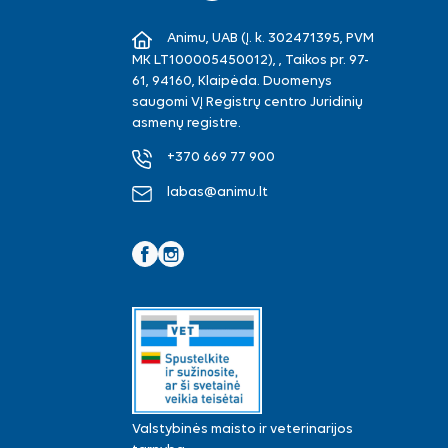
Animu, UAB (Į. k. 302471395, PVM
MK LT100005450012), , Taikos pr. 97-
61, 94160, Klaipėda. Duomenys
saugomi VĮ Registrų centro Juridinių
asmenų registre.
+370 669 77 900
labas@animu.lt
Facebook
Instagram
Valstybinės maisto ir veterinarijos