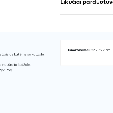
Likučiai parduotu
Išmatavimai:
22 x 7 x 2 cm
is žaislas katėms su katžole.
s natūralia katžole.
ktyvumą.