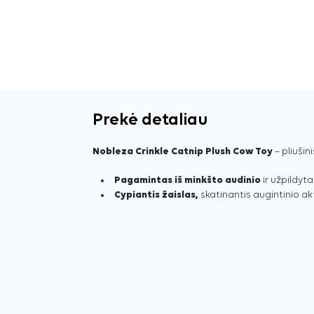
Prekė detaliau
Nobleza Crinkle Catnip Plush Cow Toy
– pliušin
Pagamintas iš minkšto audinio
ir užpildyta
Cypiantis žaislas,
skatinantis augintinio a