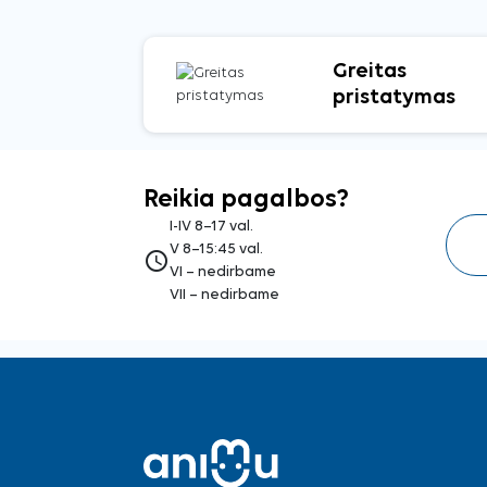
Greitas
pristatymas
Reikia pagalbos?
I-IV 8–17 val.
V 8–15:45 val.
access_time
VI – nedirbame
VII – nedirbame