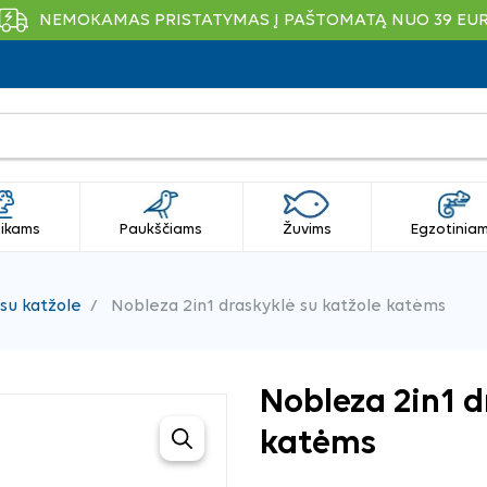
NEMOKAMAS PRISTATYMAS Į PAŠTOMATĄ NUO 39 EU
ikams
Paukščiams
Žuvims
Egzotinia
 su katžole
Nobleza 2in1 draskyklė su katžole katėms
Nobleza 2in1 d
katėms