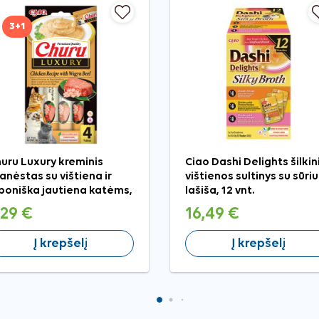
3+1
uru Luxury kreminis
Ciao Dashi Delights šilkin
anėstas su vištiena ir
vištienos sultinys su sūriu 
poniška jautiena katėms,
lašiša, 12 vnt.
vnt.
,29 €
16,49 €
Į krepšelį
Į krepšelį