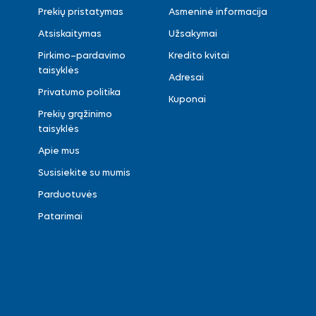
Prekių pristatymas
Asmeninė informacija
Atsiskaitymas
Užsakymai
Pirkimo–pardavimo
Kredito kvitai
taisyklės
Adresai
Privatumo politika
Kuponai
Prekių grąžinimo
taisyklės
Apie mus
Susisiekite su mumis
Parduotuvės
Patarimai