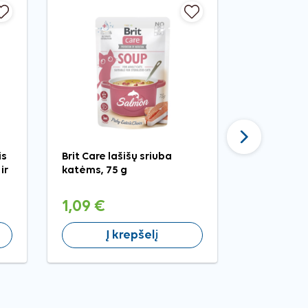
Tęsti
is
Brit Care lašišų sriuba
Brit Premi
ir
katėms, 75 g
Turkey ko
pašaras ka
1,09 €
0,99 €
Į krepšelį
Į 