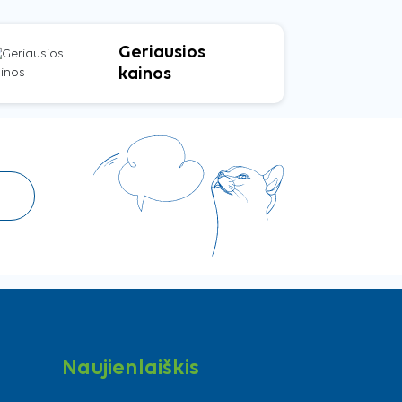
Geriausios
kainos
Naujienlaiškis