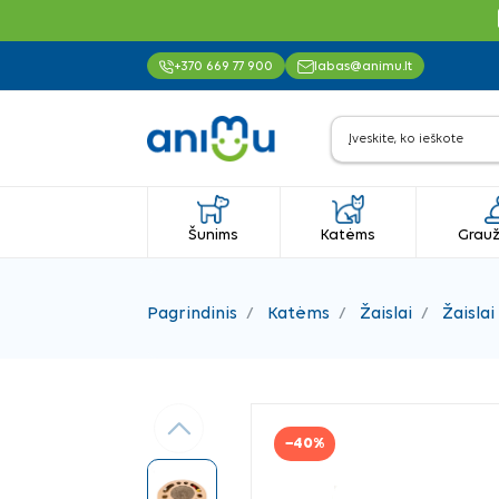
+370 669 77 900
labas@animu.lt
Šunims
Katėms
Grauž
Pagrindinis
Katėms
Žaislai
Žaislai
Ankstesnis
−40%