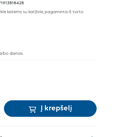
71913818428
klė katėms su katžole, pagaminta iš tvirto
arbo dienas.
Į krepšelį