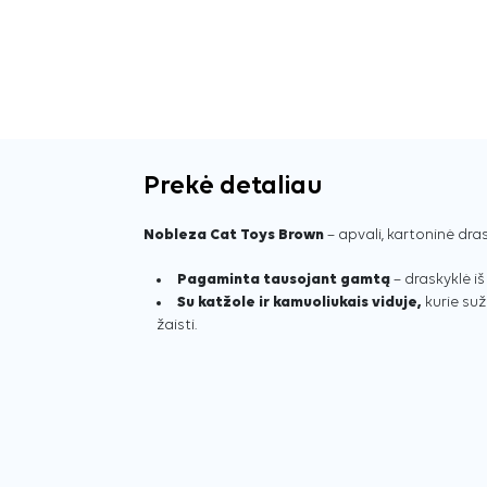
Prekė detaliau
Nobleza Cat Toys Brown
– apvali, kartoninė dra
Pagaminta tausojant gamtą
– draskyklė i
Su katžole ir kamuoliukais viduje,
kurie su
žaisti.