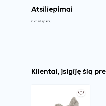
Atsiliepimai
0 atsiliepimų
Klientai, įsigiję šią pr