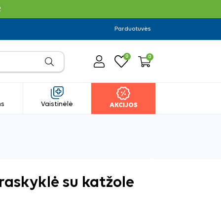
R
Parduotuvės
0
0
ms
Vaistinėlė
AKCIJOS
raskyklė su katžole