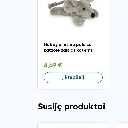
Nobby pliušinė pelė su
katžole žaislas katėms
4,69 €
Į krepšelį
Susiję produktai