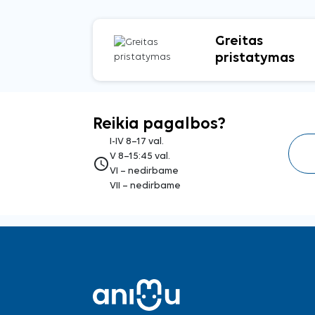
Greitas
pristatymas
Reikia pagalbos?
I-IV 8–17 val.
V 8–15:45 val.
access_time
VI – nedirbame
VII – nedirbame