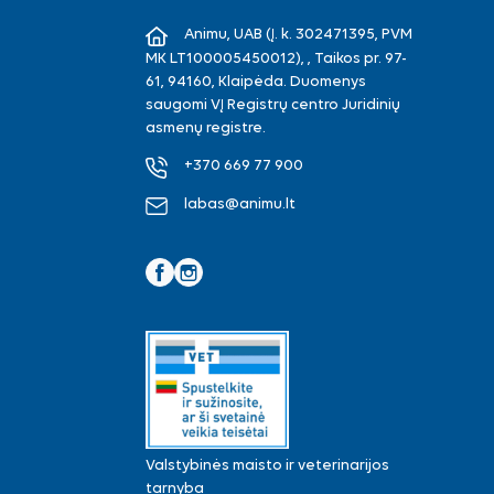
Animu, UAB (Į. k. 302471395, PVM
MK LT100005450012), , Taikos pr. 97-
61, 94160, Klaipėda. Duomenys
saugomi VĮ Registrų centro Juridinių
asmenų registre.
+370 669 77 900
labas@animu.lt
Facebook
Instagram
Valstybinės maisto ir veterinarijos
tarnyba