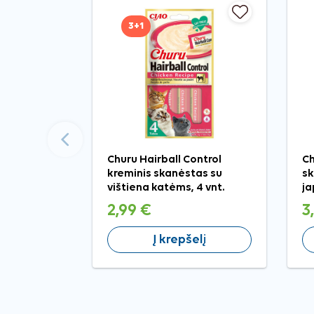
3+1
Ankstesnis
Churu Hairball Control
Ch
kreminis skanėstas su
sk
vištiena katėms, 4 vnt.
ja
4 
2,99 €
3
Į krepšelį