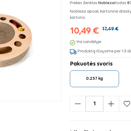
Prekės ženklas
Nobleza
Kodas
8
Nobleza apvali, kartoninė drasky
kartono.
10,49 €
17,49 €
Yra sandėlyje
Produktą išsiųsime per 1-3 d
Pakuotės svoris
0.257 kg
-
+