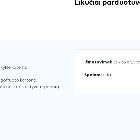
Likučiai parduotu
Išmatavimai:
33 x 33 x 5,5 
skyklė katėms.
Spalva:
ruda.
š gofruoto kartono.
žadina katės aktyvumą ir norą