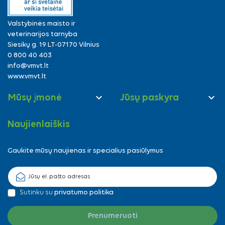
Valstybinės maisto ir
veterinarijos tarnyba
Siesikų g. 19 LT-07170 Vilnius
0 800 40 403
info@vmvt.lt
www.vmvt.lt


Mūsų įmonė
Jūsų paskyra
Naujienlaiškis
Gaukite mūsų naujienas ir specialius pasiūlymus
Sutinku su
privatumo politika