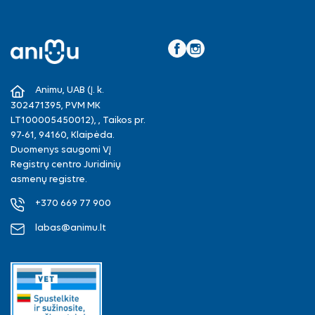
Facebook
Instagram
Animu, UAB (Į. k.
302471395, PVM MK
LT100005450012), , Taikos pr.
97-61, 94160, Klaipėda.
Duomenys saugomi VĮ
Registrų centro Juridinių
asmenų registre.
+370 669 77 900
labas@animu.lt