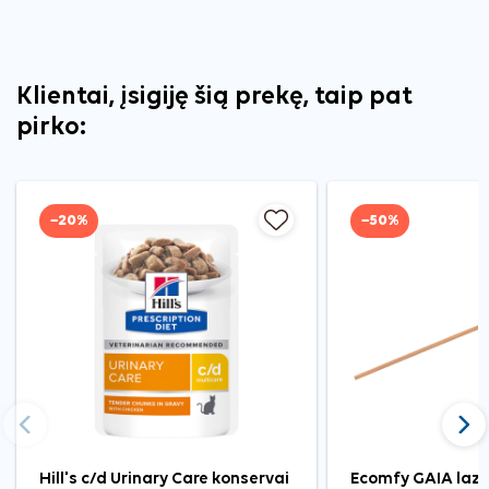
Klientai, įsigiję šią prekę, taip pat
pirko:
−20%
−50%
Ankstesnis
Tęst
Hill's c/d Urinary Care konservai
Ecomfy GAIA lazd