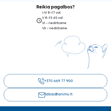
Reikia pagalbos?
I-IV 8–17 val.
V 8–15:45 val.
access_time
VI – nedirbame
VII – nedirbame
+370 669 77 900
labas@animu.lt