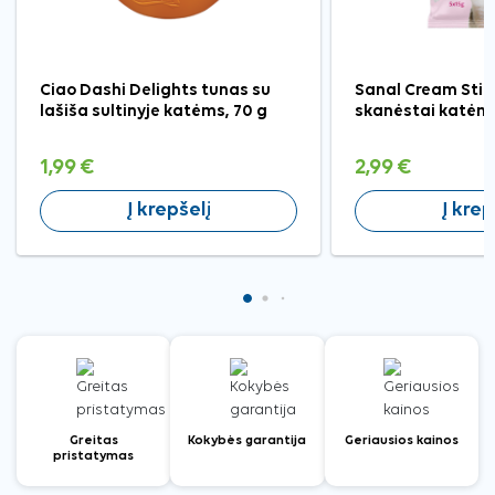
Ciao Dashi Delights tunas su
Sanal Cream Sti
lašiša sultinyje katėms, 70 g
skanėstai katėms
1,99 €
2,99 €
Į krepšelį
Į krep
Greitas
Kokybės garantija
Geriausios kainos
pristatymas