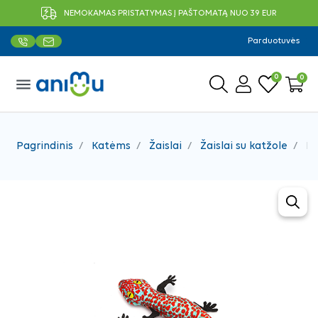
NEMOKAMAS PRISTATYMAS Į PAŠTOMATĄ NUO 39 EUR
Parduotuvės
0
0
menu
Pagrindinis
Katėms
Žaislai
Žaislai su katžole
No