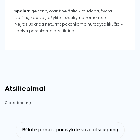
Spalva:
geltona, oranžinė, žalia / raudona, žydra.
Norimą spalvą įrašykite užsakymo komentare.
Neįrašius arba neturint pakankamo nurodyto likučio –
spalva parenkama atsitiktinai.
Atsiliepimai
0 atsiliepimų
Būkite pirmas, parašykite savo atsiliepimą