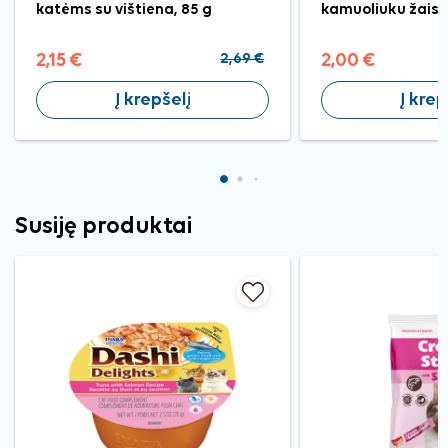
katėms su vištiena, 85 g
kamuoliuku žais
2,15 €
2,69 €
2,00 €
Į krepšelį
Į krep
Susiję produktai