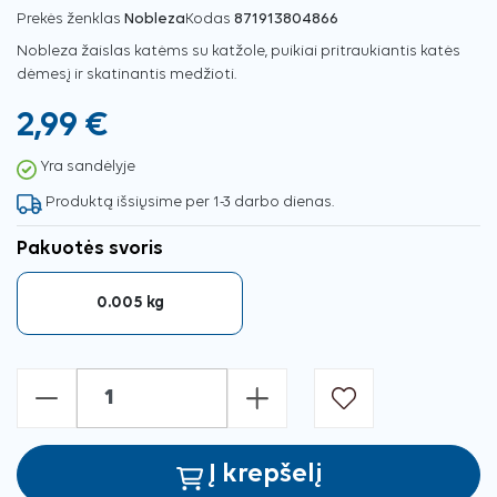
Prekės ženklas
Nobleza
Kodas
871913804866
Nobleza žaislas katėms su katžole, puikiai pritraukiantis katės
dėmesį ir skatinantis medžioti.
2,99 €
Yra sandėlyje
Produktą išsiųsime per 1-3 darbo dienas.
Pakuotės svoris
0.005 kg
-
+
Į krepšelį