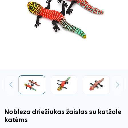
Ankstesnis
Tęsti
Nobleza driežiukas žaislas su katžole
katėms