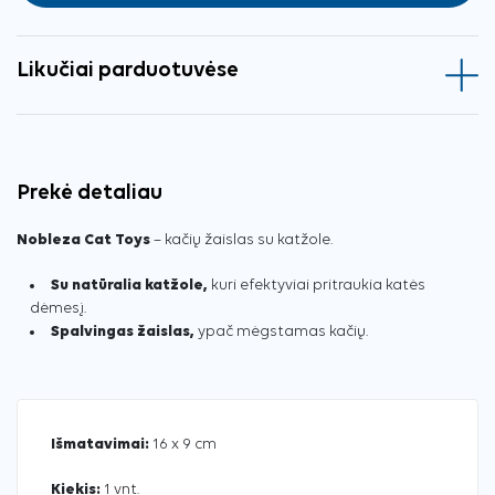
Likučiai parduotuvėse
Prekė detaliau
Nobleza Cat Toys
– kačių žaislas su katžole.
Su natūralia katžole,
kuri efektyviai pritraukia katės
dėmesį.
Spalvingas žaislas,
ypač mėgstamas kačių.
Išmatavimai:
16 x 9 cm
Kiekis:
1 vnt.