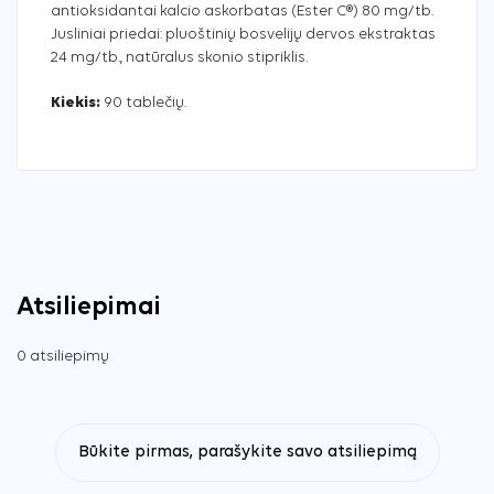
antioksidantai kalcio askorbatas (Ester C®) 80 mg/tb.
Jusliniai priedai: pluoštinių bosvelijų dervos ekstraktas
24 mg/tb., natūralus skonio stipriklis.
Kiekis:
90 tablečių.
Atsiliepimai
0 atsiliepimų
Būkite pirmas, parašykite savo atsiliepimą