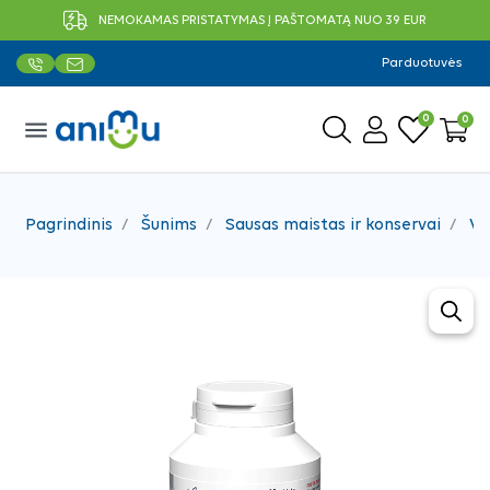
NEMOKAMAS PRISTATYMAS Į PAŠTOMATĄ NUO 39 EUR
Parduotuvės
0
0
menu
Pagrindinis
Šunims
Sausas maistas ir konservai
Vi