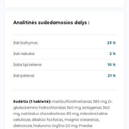
Analitinės sudedamosios dalys :
žali baltymai
23 %
žali riebalai
2 %
žalia ląsteliena
10 %
žali pelenai
21 %
Sudėtis (1 tabletė):
metilsulfonilmetanas 385 mg, D-
gliukozamino hidrochloridas 360 mg, kolagenas 360
mg, natūralus chondroitinas 80 mg, mikrokristalinė
celiuliozė, dikalcio fosfatas, magnio stearatas,
dekstrozė, hialurono rūgštis 20 mg. Priedai: