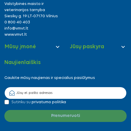
Valstybinės maisto ir
veterinarijos tarnyba
Siesikų g. 19 LT-07170 Vilnius
0 800 40 403
info@vmvt.lt
www.vmvt.lt


Mūsų įmonė
Jūsų paskyra
Naujienlaiškis
Gaukite mūsų naujienas ir specialius pasiūlymus
Sutinku su
privatumo politika