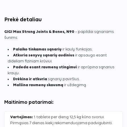
Prekė detaliau
GIGI Max Strong Joints & Bones, N90
– papildai sąnariams
šunims.
Palaiko tinkamas sąnarių
ir kaulų funkcijas.
Atkuria senyvų sąnarių audinius
ir apsaugo esant
dideliam fiziniam krūviui.
Padeda esant raumenų stingimui
ir aprūpina sąnarius
krauju.
Drėkina ir atkuria
sąnarių paviršius.
Malšina raumenų skausmą
ir uždegimą.
Maitinimo patarimai:
Vartojimas:
1 tabletė per dieną 12,5 kg kūno svoriui.
Pirmąsias 7 dienas kiekį rekomenduojama padvigubinti.