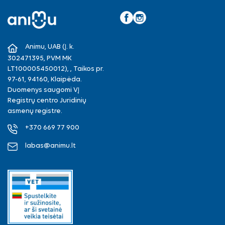
Facebook
Instagram
Animu, UAB (Į. k.
302471395, PVM MK
LT100005450012), , Taikos pr.
97-61, 94160, Klaipėda.
Duomenys saugomi VĮ
Registrų centro Juridinių
asmenų registre.
+370 669 77 900
labas@animu.lt