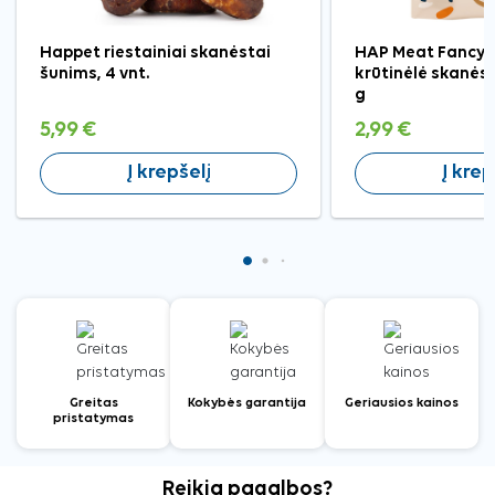
Happet riestainiai skanėstai
HAP Meat Fancy 
šunims, 4 vnt.
krūtinėlė skanės
g
5,99 €
2,99 €
Į krepšelį
Į krep
Greitas
Kokybės garantija
Geriausios kainos
pristatymas
Reikia pagalbos?