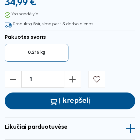
34,99 €
Yra sandėlyje
Produktą išsiųsime per 1-3 darbo dienas.
Pakuotės svoris
0.216 kg
-
+
Į krepšelį
Likučiai parduotuvėse