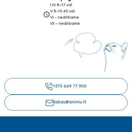
I-IV 8–17 val.
V 8–15:45 val.
access_time
VI – nedirbame
VII – nedirbame
+370 669 77 900
labas@animu.lt