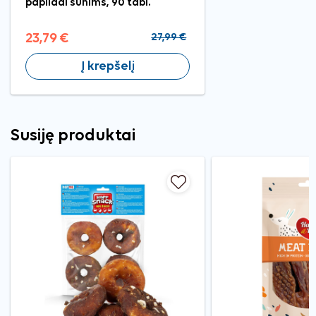
papildai šunims, 90 tabl.
23,79 €
27,99 €
Į krepšelį
Susiję produktai