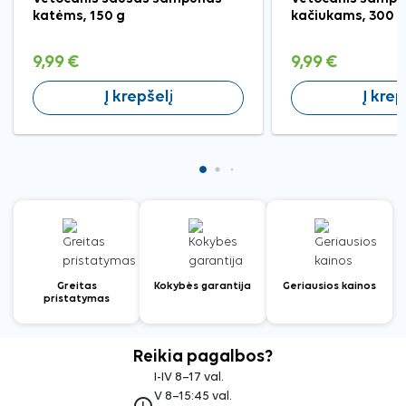
katėms, 150 g
kačiukams, 300 
9,99 €
9,99 €
Į krepšelį
Į krep
Greitas
Kokybės garantija
Geriausios kainos
pristatymas
Reikia pagalbos?
I-IV 8–17 val.
V 8–15:45 val.
access_time