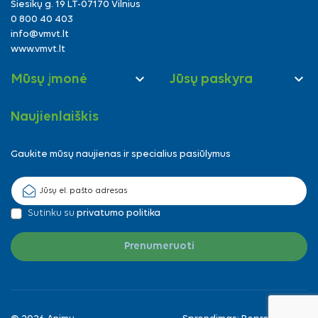
Siesikų g. 19 LT-07170 Vilnius
0 800 40 403
info@vmvt.lt
www.vmvt.lt


Mūsų įmonė
Jūsų paskyra
Naujienlaiškis
Gaukite mūsų naujienas ir specialius pasiūlymus
Sutinku su
privatumo politika