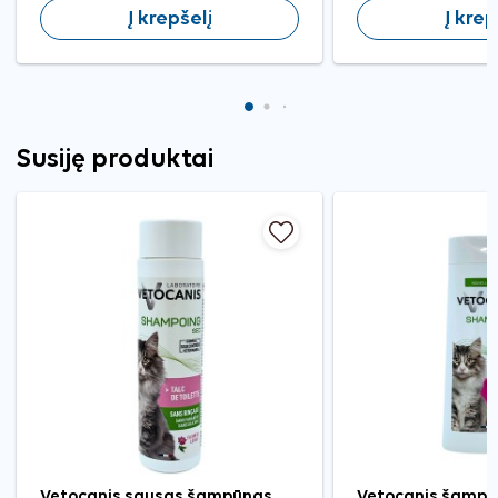
Į krepšelį
Į krep
Susiję produktai
Vetocanis sausas šampūnas
Vetocanis šampū