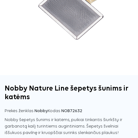
Nobby Nature Line šepetys šunims ir
katėms
Prekės ženklas
Nobby
Kodas
NOB72632
Nobby šepetys šunims ir katėms, puikiai tinkantis šiurkštų ir
garbanotą kailį turintiems augintiniams. Šepetys švelniai
iššukuos pavilnę ir kruopščiai surinks slenkančius plaukus!