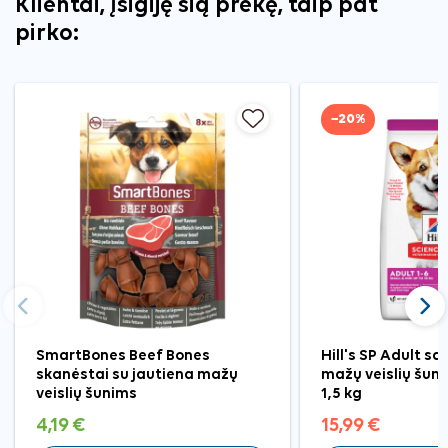
Klientai, įsigiję šią prekę, taip pat
pirko:
−20%
Ankstesnis
Tęst
SmartBones Beef Bones
Hill's SP Adult s
skanėstai su jautiena mažų
mažų veislių šuni
veislių šunims
1,5 kg
4,19 €
15,99 €