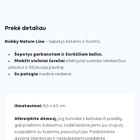
Prekė detaliau
Nobby Nature Line
– šepetys katėms ir šunims.
Šepetys garbanotam ir šiurkščiam kailiui.
Minkšti vieliniai šereliai
efektyviai surenka slenkančius
plaukus ir iššukuoja pavilnę.
Su patogia
medine rankena.
Išmatavimai:
8,5 x 4,5 cm
Atkreipkite dėmesį,
jog šuniukai ir kačiukai iš pradžių
gali priešintis šukavimui, todėl leiskite jiems po truputį
susipažinti su šukomis, pauostyti jas. Paskatinkite
gyvūną skanėstais ir neskubėdami pradėkite