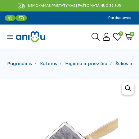
NEMOKAMAS PRISTATYMAS Į PAŠTOMATĄ NUO 39 EUR
Parduotuvės
0
0
menu
Pagrindinis
Katėms
Higiena ir priežiūra
Šukos ir š