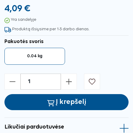
4,09 €
Yra sandėlyje
Produktą išsiųsime per 1-3 darbo dienas.
Pakuotės svoris
0.04 kg
-
+
Į krepšelį
Likučiai parduotuvėse