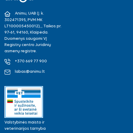
Facebook
Instagram
Animu, UAB (Į. k.
302471395, PVM MK
LT100005450012), , Taikos pr.
97-61, 94160, Klaipėda.
Duomenys saugomi VĮ
Registrų centro Juridinių
asmenų registre.
+370 669 77 900
labas@animu.lt
Valstybinės maisto ir
veterinarijos tarnyba