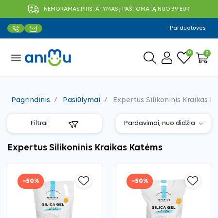
NEMOKAMAS PRISTATYMAS Į PAŠTOMATĄ NUO 39 EUR
Parduotuvės
0
0
menu
Pagrindinis
Pasiūlymai
Expertus Silikoninis Kraikas 
Filtrai
Expertus Silikoninis Kraikas Katėms
−50%
−50%