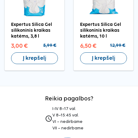
Expertus Silica Gel
Expertus Silica Gel
silikoninis kraikas
silikoninis kraikas
katėms, 3,8 l
katėms, 10 l
3,00 €
5,99 €
6,50 €
12,99 €
Į krepšelį
Į krepšelį
Reikia pagalbos?
I-IV 8–17 val.
V 8–15:45 val.
access_time
VI – nedirbame
VII – nedirbame