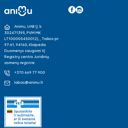
Facebook
Instagram
Animu, UAB (Į. k.
302471395, PVM MK
LT100005450012), , Taikos pr.
97-61, 94160, Klaipėda.
Duomenys saugomi VĮ
Registrų centro Juridinių
asmenų registre.
+370 669 77 900
labas@animu.lt