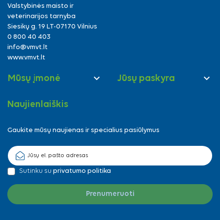
Valstybinės maisto ir
veterinarijos tarnyba
Siesikų g. 19 LT-07170 Vilnius
0 800 40 403
info@vmvt.lt
www.vmvt.lt


Mūsų įmonė
Jūsų paskyra
Naujienlaiškis
Gaukite mūsų naujienas ir specialius pasiūlymus
Sutinku su
privatumo politika