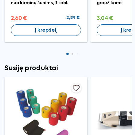
nuo kirminų šunims, 1 tabl.
graužikams
2,60 €
2,89 €
3,04 €
Į krepšelį
Į krep
Susiję produktai