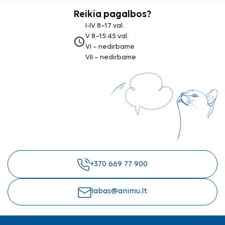
Reikia pagalbos?
I-IV 8–17 val.
V 8–15:45 val.
access_time
VI – nedirbame
VII – nedirbame
+370 669 77 900
labas@animu.lt