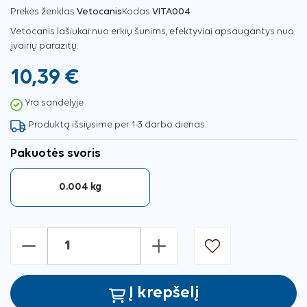
Prekės ženklas
Vetocanis
Kodas
VITA004
Vetocanis lašiukai nuo erkių šunims, efektyviai apsaugantys nuo
įvairių parazitų.
10,39 €
Yra sandėlyje
Produktą išsiųsime per 1-3 darbo dienas.
Pakuotės svoris
0.004 kg
-
+
Į krepšelį