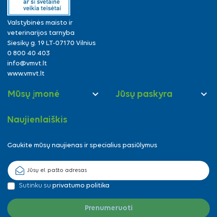
Valstybinės maisto ir
veterinarijos tarnyba
Siesikų g. 19 LT-07170 Vilnius
0 800 40 403
info@vmvt.lt
www.vmvt.lt


Mūsų įmonė
Jūsų paskyra
Naujienlaiškis
Gaukite mūsų naujienas ir specialius pasiūlymus
Sutinku su
privatumo politika