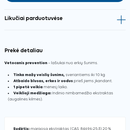
Likučiai parduotuvėse
Prekė detaliau
Vetocanis prevention
– lašiukai nuo erkių šunims.
Tinka mažų veislių šunims,
sveriantiems iki 10 kg
Atbaido blusas, erkes ir uodus
prieš jiems įkandant.
1 pipetė veikia
mėnesį laiko.
Veiklioji medžiaga:
Indinio nimbamedžio ekstraktas
(augalinės kilmės).
Sudėtis:
margosa ekstraktas (CAS: 84696-25-3) 20 %