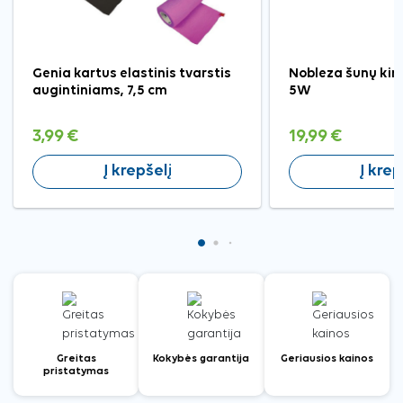
Genia kartus elastinis tvarstis
Nobleza šunų kir
augintiniams, 7,5 cm
5W
3,99 €
19,99 €
Į krepšelį
Į krep
Greitas
Kokybės garantija
Geriausios kainos
pristatymas