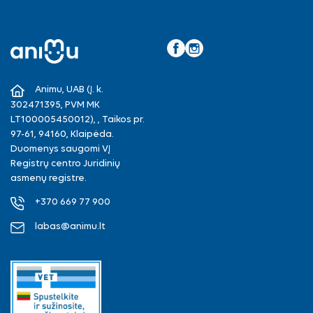
Facebook
Instagram
Animu, UAB (Į. k.
302471395, PVM MK
LT100005450012), , Taikos pr.
97-61, 94160, Klaipėda.
Duomenys saugomi VĮ
Registrų centro Juridinių
asmenų registre.
+370 669 77 900
labas@animu.lt