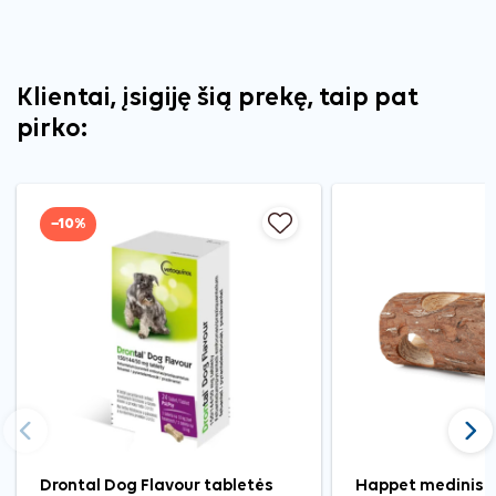
Klientai, įsigiję šią prekę, taip pat
pirko:
−10%
Ankstesnis
Tęst
Drontal Dog Flavour tabletės
Happet medinis t