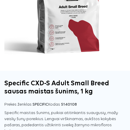
Specific CXD-S Adult Small Breed
sausas maistas šunims, 1 kg
Prekės ženklas
SPECIFIC
Kodas
5140108
Specific maistas šunims, puikiai atitinkantis suaugusių, mažų
veislių šunų poreikius. Lengvai virškinamas, aukštos kokybės
pašaras, padedantis užtikrinti sveiką žarnyno mikrofloros