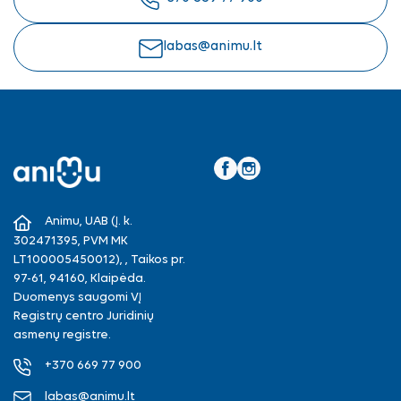
labas@animu.lt
Facebook
Instagram
Animu, UAB (Į. k.
302471395, PVM MK
LT100005450012), , Taikos pr.
97-61, 94160, Klaipėda.
Duomenys saugomi VĮ
Registrų centro Juridinių
asmenų registre.
+370 669 77 900
labas@animu.lt