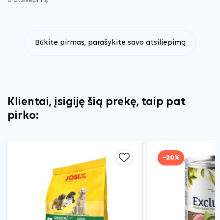
0 atsiliepimų
Būkite pirmas, parašykite savo atsiliepimą
Klientai, įsigiję šią prekę, taip pat
pirko:
−20%