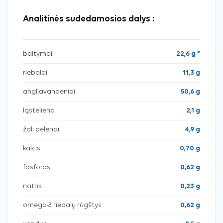
Analitinės sudedamosios dalys :
baltymai
22,6 g *
riebalai
11,3 g
angliavandeniai
50,6 g
ląsteliena
2,1 g
žali pelenai
4,9 g
kalcis
0,70 g
fosforas
0,62 g
natris
0,23 g
omega-3 riebalų rūgštys
0,62 g