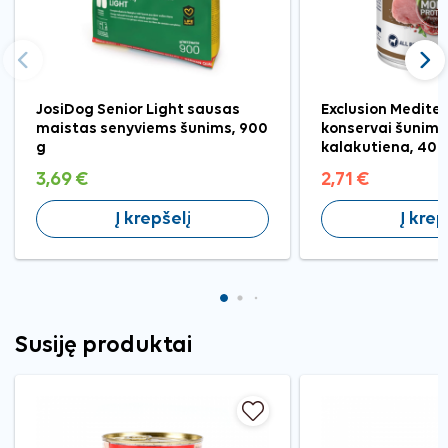
Ankstesnis
Tęst
JosiDog Senior Light sausas
Exclusion Medite
maistas senyviems šunims, 900
konservai šunims
g
kalakutiena, 400
3,69 €
2,71 €
Į krepšelį
Į krep
Susiję produktai