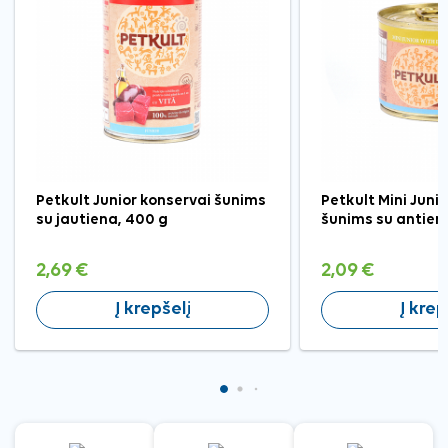
Petkult Junior konservai šunims
Petkult Mini Juni
su jautiena, 400 g
šunims su antiena
2,69 €
2,09 €
Į krepšelį
Į krep