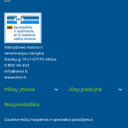
Valstybinės maisto ir
veterinarijos tarnyba
Siesikų g. 19 LT-07170 Vilnius
0 800 40 403
info@vmvt.lt
www.vmvt.lt


Mūsų įmonė
Jūsų paskyra
Naujienlaiškis
Gaukite mūsų naujienas ir specialius pasiūlymus