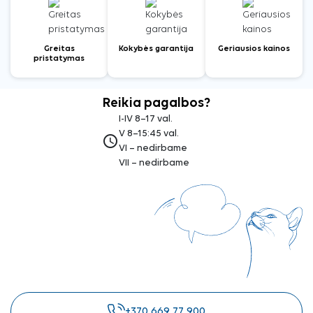
Greitas
Kokybės garantija
Geriausios kainos
pristatymas
Reikia pagalbos?
I-IV 8–17 val.
V 8–15:45 val.
access_time
VI – nedirbame
VII – nedirbame
+370 669 77 900