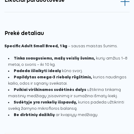
Likučiai parduotuvėse
Prekė detaliau
Specific Adult Small Breed, 1 kg
– sausas maistas šunims.
Tinka suaugusiems, mažų veislių šunims,
kurių amžius 1–8
metai, o svoris – iki 10 kg.
Padeda išlaikyti idealų
kūno svorį.
Papildytas omega-3 riebalų rūgštimis,
kurios naudingos
kailio, odos ir sąnarių sveikatai.
Puikiai virškinamos sudėtinės dalys
užtikrina tinkamą
maistinių medžiagų įsisavinimą ir sumažina išmatų kiekį.
Sudėtyje yra runkelių išspaudų,
kurios padeda užtikrinti
sveiką žarnyno mikrofloros balansą.
Be dirbtinių dažiklių
ar kvapiųjų medžiagų.