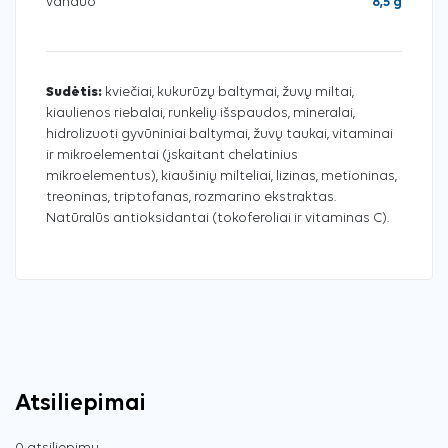
vanduo
8,5 g
Sudėtis:
kviečiai, kukurūzų baltymai, žuvų miltai,
kiaulienos riebalai, runkelių išspaudos, mineralai,
hidrolizuoti gyvūniniai baltymai, žuvų taukai, vitaminai
ir mikroelementai (įskaitant chelatinius
mikroelementus), kiaušinių milteliai, lizinas, metioninas,
treoninas, triptofanas, rozmarino ekstraktas.
Natūralūs antioksidantai (tokoferoliai ir vitaminas C).
Atsiliepimai