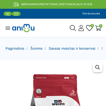
NEMOKAMAS PRISTATYMAS Į PAŠTOMATĄ NUO 39 EUR
Parduotuvės
0
0
menu
Pagrindinis
Šunims
Sausas maistas ir konservai
Sa