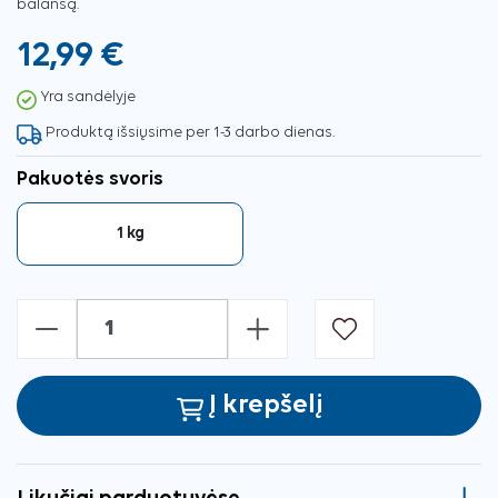
balansą.
12,99 €
Yra sandėlyje
Produktą išsiųsime per 1-3 darbo dienas.
Pakuotės svoris
1 kg
-
+
Į krepšelį