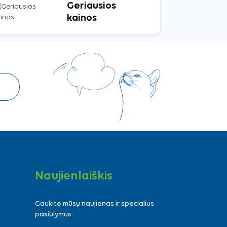
Geriausios
kainos
Naujienlaiškis
Gaukite mūsų naujienas ir specialius
pasiūlymus