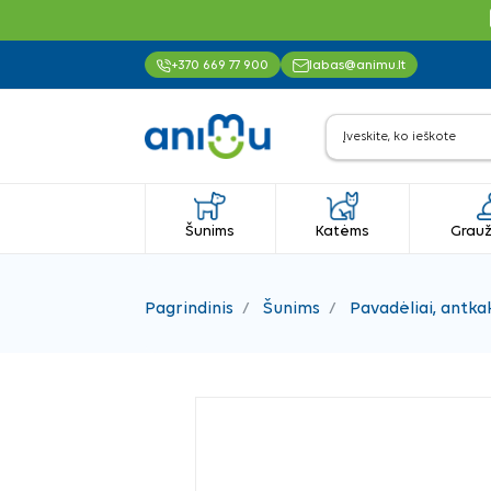
+370 669 77 900
labas@animu.lt
Šunims
Katėms
Grauž
Pagrindinis
Šunims
Pavadėliai, antkak