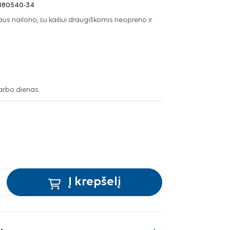
B80540-34
us nailono, su kailiui draugiškomis neopreno ir
arbo dienas.
Į krepšelį