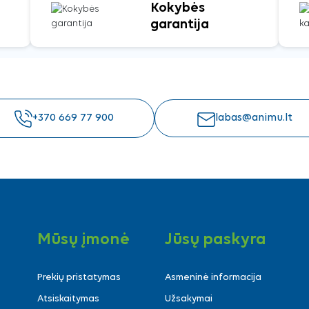
Kokybės
garantija
+370 669 77 900
labas@animu.lt
Mūsų įmonė
Jūsų paskyra
Prekių pristatymas
Asmeninė informacija
Atsiskaitymas
Užsakymai