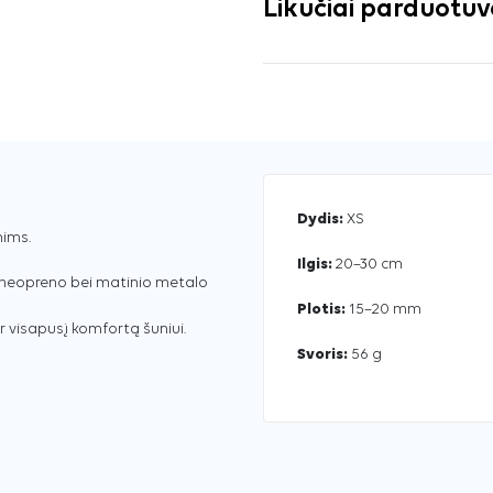
Likučiai parduotu
Dydis:
XS
nims.
Ilgis:
20–30 cm
 neopreno bei matinio metalo
Plotis:
15–20 mm
ir visapusį komfortą šuniui.
Svoris:
56 g