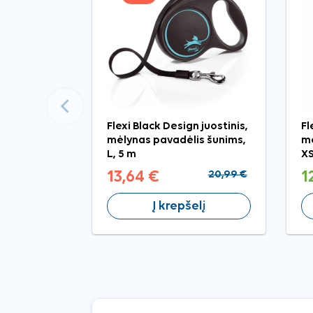
Ankstesnis
Flexi Black Design juostinis,
Fl
mėlynas pavadėlis šunims,
mė
L, 5 m
X
13,64 €
20,99 €
1
Į krepšelį