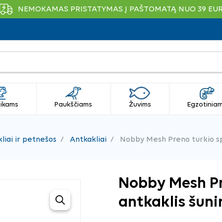
NEMOKAMAS PRISTATYMAS Į PAŠTOMATĄ NUO 39 EU
ikams
Paukščiams
Žuvims
Egzotinia
liai ir petnešos
Antkakliai
Nobby Mesh Preno turkio spa
Nobby Mesh Pr
antkaklis šuni