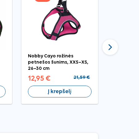
Tęsti
Nobby Cayo rožinės
Vetocanis 
petnešos šunims, XXS–XS,
erkių mažų 
26–30 cm
2–10 kg, 2 p
12,95 €
21,59 €
10,39 €
Į krepšelį
Į 