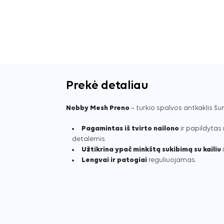
Prekė detaliau
Nobby Mesh Preno
– turkio spalvos antkaklis šu
Pagamintas iš tvirto nailono
ir papildytas
detalėmis.
Užtikrina ypač minkštą sukibimą su kailiu
Lengvai ir patogiai
reguliuojamas.