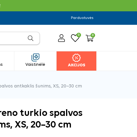
R
Parduotuvės
0
0
ms
Vaistinėlė
AKCIJOS
lvos antkaklis šunims, XS, 20–30 cm
eno turkio spalvos
ms, XS, 20–30 cm