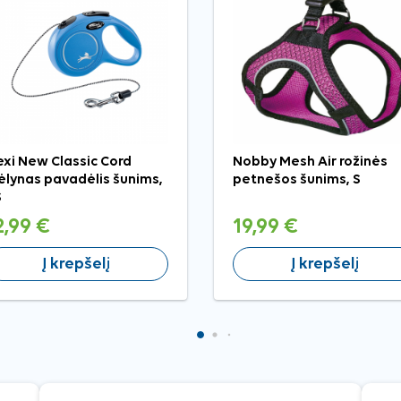
exi New Classic Cord
Nobby Mesh Air rožinės
lynas pavadėlis šunims,
petnešos šunims, S
S
2,99 €
19,99 €
Į krepšelį
Į krepšelį