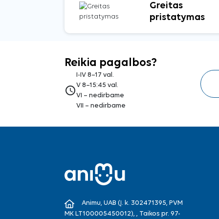
Greitas
pristatymas
Reikia pagalbos?
I-IV 8–17 val.
V 8–15:45 val.
access_time
VI – nedirbame
VII – nedirbame
Animu, UAB (Į. k. 302471395, PVM
MK LT100005450012), , Taikos pr. 97-