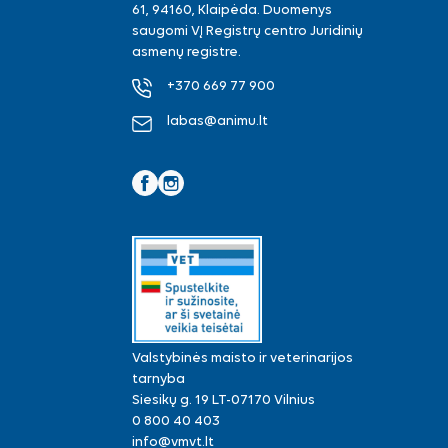
61, 94160, Klaipėda. Duomenys
saugomi VĮ Registrų centro Juridinių
asmenų registre.
+370 669 77 900
labas@animu.lt
Facebook
Instagram
Valstybinės maisto ir veterinarijos
tarnyba
Siesikų g. 19 LT-07170 Vilnius
0 800 40 403
info@vmvt.lt