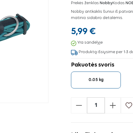
Prekės ženklas
Nobby
Kodas
NO
Nobby antkaklis šuniui iš patvara
matinio sidabro detalėmis.
5,99 €
Yra sandėlyje
Produktą išsiųsime per 1-3 d
Pakuotės svoris
0.05 kg
-
+