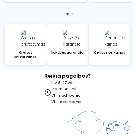
Greitas
Kokybės garantija
Geriausios kainos
pristatymas
Reikia pagalbos?
I-IV 8–17 val.
V 8–15:45 val.
access_time
VI – nedirbame
VII – nedirbame