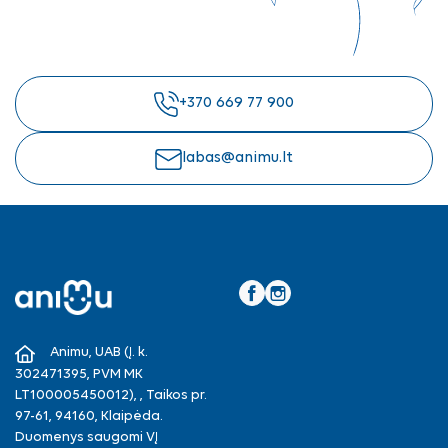
+370 669 77 900
labas@animu.lt
Facebook
Instagram
Animu, UAB (Į. k.
302471395, PVM MK
LT100005450012), , Taikos pr.
97-61, 94160, Klaipėda.
Duomenys saugomi VĮ