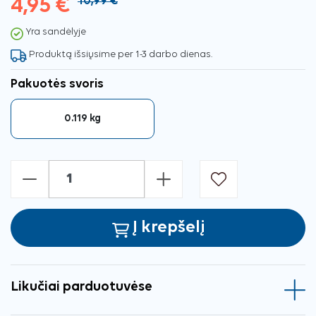
4,95 €
10,99 €
Yra sandėlyje
Produktą išsiųsime per 1-3 darbo dienas.
Pakuotės svoris
0.119 kg
-
+
Į krepšelį
Likučiai parduotuvėse