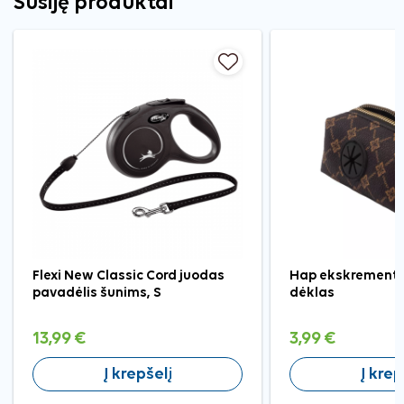
Susiję produktai
Flexi New Classic Cord juodas
Hap ekskrementų
pavadėlis šunims, S
dėklas
13,99 €
3,99 €
Į krepšelį
Į krep