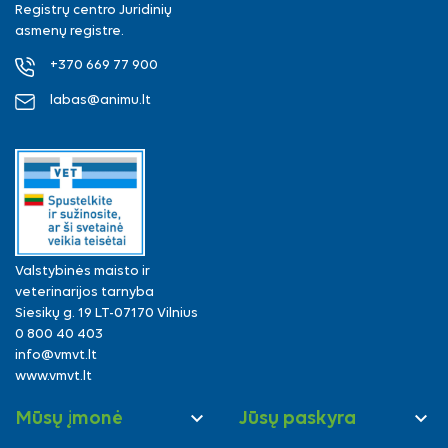
Registrų centro Juridinių
asmenų registre.
+370 669 77 900
labas@animu.lt
Valstybinės maisto ir
veterinarijos tarnyba
Siesikų g. 19 LT-07170 Vilnius
0 800 40 403
info@vmvt.lt
www.vmvt.lt


Mūsų įmonė
Jūsų paskyra