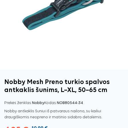
Nobby Mesh Preno turkio spalvos
antkaklis šunims, L–XL, 50–65 cm
Prekės ženklas
Nobby
Kodas
NOB80544-34
Nobby antkaklis šuniui iš patvaraus nailono, su kailiui
draugiškomis neopreno ir matinio sidabro detalėmis.