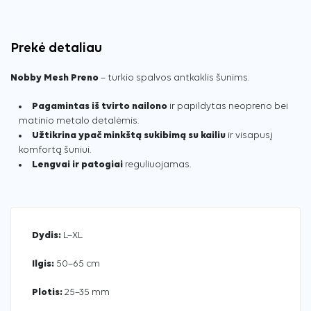
Prekė detaliau
Nobby Mesh Preno
– turkio spalvos antkaklis šunims.
Pagamintas iš tvirto nailono
ir papildytas neopreno bei
matinio metalo detalėmis.
Užtikrina ypač minkštą sukibimą su kailiu
ir visapusį
komfortą šuniui.
Lengvai ir patogiai
reguliuojamas.
Dydis:
L–XL
Ilgis:
50–65 cm
Plotis:
25–35 mm