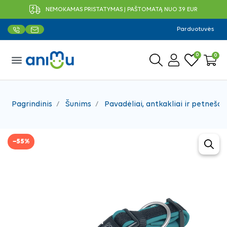
NEMOKAMAS PRISTATYMAS Į PAŠTOMATĄ NUO 39 EUR
Parduotuvės
0
0
menu
Pagrindinis
Šunims
Pavadėliai, antkakliai ir petnešos
−55%