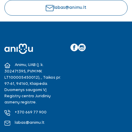
labas@animu.lt
Facebook
Instagram
Animu, UAB (Į. k.
302471395, PVM MK
LT100005450012), , Taikos pr.
97-61, 94160, Klaipėda.
Duomenys saugomi VĮ
Registrų centro Juridinių
asmenų registre.
+370 669 77 900
labas@animu.lt