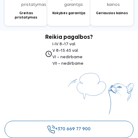
Greitas
Kokybės garantija
Geriausios kainos
pristatymas
Reikia pagalbos?
I-IV 8–17 val.
V 8–15:45 val.
access_time
VI – nedirbame
VII – nedirbame
+370 669 77 900