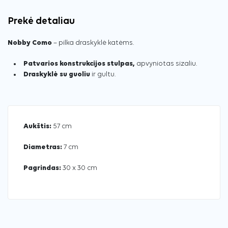
Prekė detaliau
Nobby Como
– pilka draskyklė katėms.
Patvarios konstrukcijos stulpas,
apvyniotas sizaliu.
Draskyklė su guoliu
ir gultu.
Aukštis:
57 cm
Diametras:
7 cm
Pagrindas:
30 x 30 cm