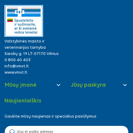
Valstybinės maisto ir
veterinarijos tarnyba
Siesikų g. 19 LT-07170 Vilnius
0 800 40 403
info@vmvt.lt
www.vmvt.lt


Mūsų įmonė
Jūsų paskyra
Naujienlaiškis
Gaukite mūsų naujienas ir specialius pasiūlymus