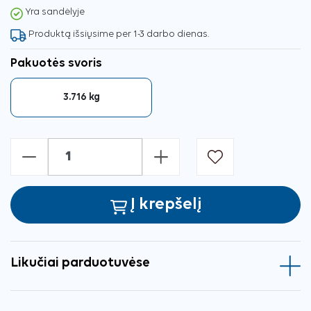
Yra sandėlyje
Produktą išsiųsime per 1-3 darbo dienas.
Pakuotės svoris
3.716 kg
-
+
Į krepšelį
Likučiai parduotuvėse