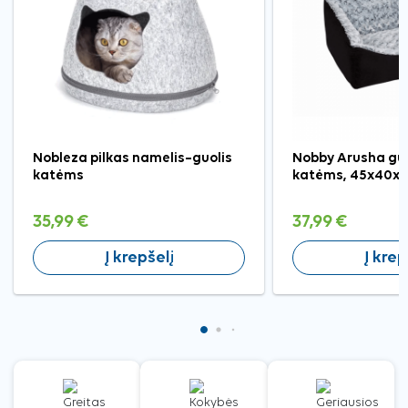
Nobleza pilkas namelis–guolis
Nobby Arusha guo
katėms
katėms, 45x40x1
35,99 €
37,99 €
Į krepšelį
Į krep