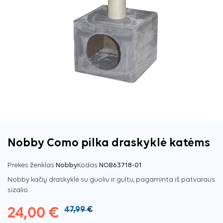
Nobby Como pilka draskyklė katėms
Prekės ženklas
Nobby
Kodas
NOB63718-01
Nobby kačių draskyklė su guoliu ir gultu, pagaminta iš patvaraus
sizalio.
24,00 €
47,99 €