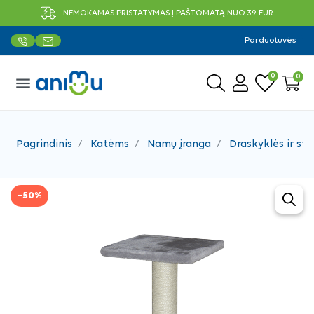
NEMOKAMAS PRISTATYMAS Į PAŠTOMATĄ NUO 39 EUR
Parduotuvės
0
0
menu
Pagrindinis
Katėms
Namų įranga
Draskyklės ir sto
−50%