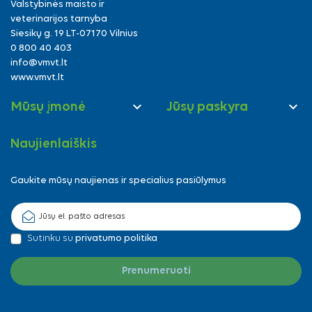
Valstybinės maisto ir
veterinarijos tarnyba
Siesikų g. 19 LT-07170 Vilnius
0 800 40 403
info@vmvt.lt
www.vmvt.lt


Mūsų įmonė
Jūsų paskyra
Naujienlaiškis
Gaukite mūsų naujienas ir specialius pasiūlymus
Sutinku su
privatumo politika