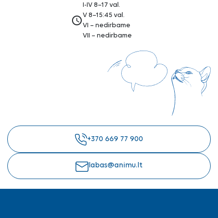
I-IV 8–17 val.
V 8–15:45 val.
access_time
VI – nedirbame
VII – nedirbame
+370 669 77 900
labas@animu.lt