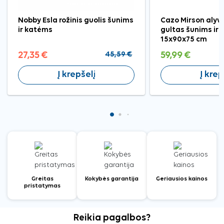
Nobby Esla rožinis guolis šunims
Cazo Mirson alyv
ir katėms
gultas šunims ir
15x90x75 cm
27,35 €
45,59 €
59,99 €
Į krepšelį
Į krep
Greitas
Kokybės garantija
Geriausios kainos
pristatymas
Reikia pagalbos?