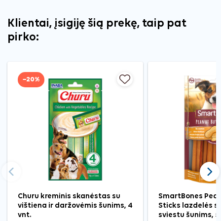
Klientai, įsigiję šią prekę, taip pat
pirko:
−20%
Ankstesnis
Tęst
Churu kreminis skanėstas su
SmartBones Pean
vištiena ir daržovėmis šunims, 4
Sticks lazdelės s
vnt.
sviestu šunims, 5 