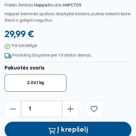
Prekės ženklas
Happet
Kodas
HAPCT05
Happet kreminės spalvos draskyklė katėms, puikiai tinkanti katei
žaisti ir galąsti nagučius.
29,99 €
Yra sandėlyje
Produktą išsiųsime per 1-3 darbo dienas.
Pakuotės svoris
2.061 kg
-
+
Į krepšelį