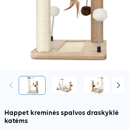
Ankstesnis
Tęsti
Happet kreminės spalvos draskyklė
katėms