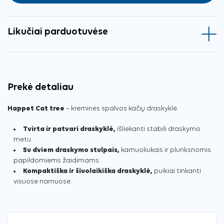
Likučiai parduotuvėse
Prekė detaliau
Happet Cat tree
– kreminės spalvos kačių draskyklė.
Tvirta ir patvari draskyklė,
išliekanti stabili draskymo
metu.
Su dviem draskymo stulpais,
kamuoliukais ir plunksnomis
papildomiems žaidimams.
Kompaktiška ir šiuolaikiška draskyklė,
puikiai tinkanti
visuose namuose.