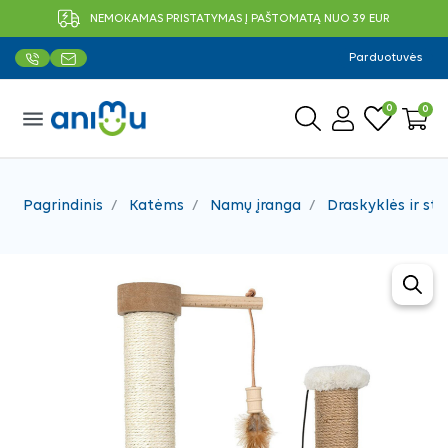
NEMOKAMAS PRISTATYMAS Į PAŠTOMATĄ NUO 39 EUR
Parduotuvės
0
0
menu
Pagrindinis
Katėms
Namų įranga
Draskyklės ir sto