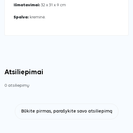
Išmatavimai:
32 x 31 x 9 cm
Spalva:
kreminė.
Atsiliepimai
0 atsiliepimų
Būkite pirmas, parašykite savo atsiliepimą