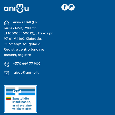
Facebook
Instagram
Animu, UAB (Į. k.
302471395, PVM MK
LT100005450012), , Taikos pr.
97-61, 94160, Klaipėda.
Duomenys saugomi VĮ
Registrų centro Juridinių
asmenų registre.
+370 669 77 900
labas@animu.lt