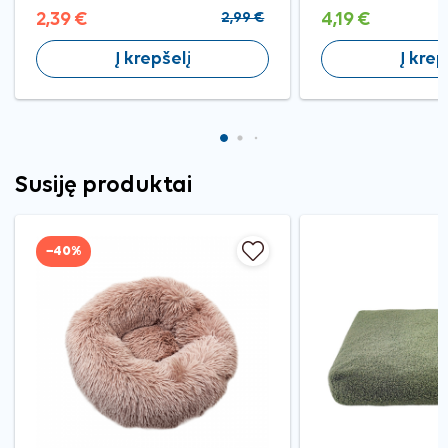
2,39 €
2,99 €
4,19 €
Į krepšelį
Į krep
Susiję produktai
−40%