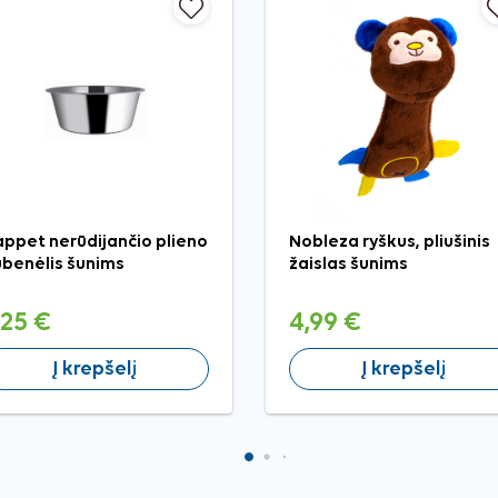
ppet nerūdijančio plieno
Nobleza ryškus, pliušinis
benėlis šunims
žaislas šunims
,25 €
4,99 €
Į krepšelį
Į krepšelį