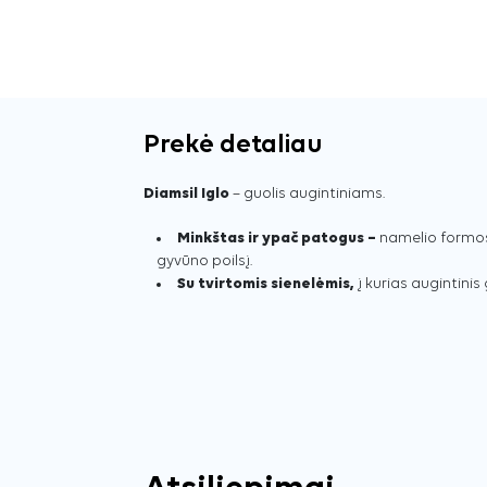
Prekė detaliau
Diamsil Iglo
– guolis augintiniams.
Minkštas ir ypač patogus –
namelio formos 
gyvūno poilsį.
Su tvirtomis sienelėmis,
į kurias augintinis