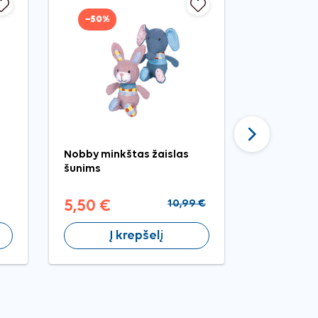
−50%
−30%
Tęsti
Nobby minkštas žaislas
Truly Toot
šunims
šunims su 
5,50 €
10,99 €
2,63 €
Į krepšelį
Į 