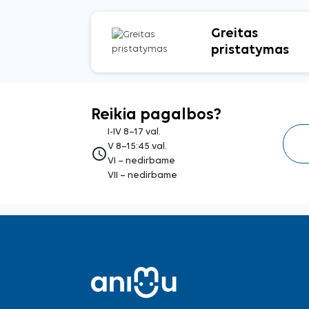
Greitas
pristatymas
Reikia pagalbos?
I-IV 8–17 val.
V 8–15:45 val.
access_time
VI – nedirbame
VII – nedirbame