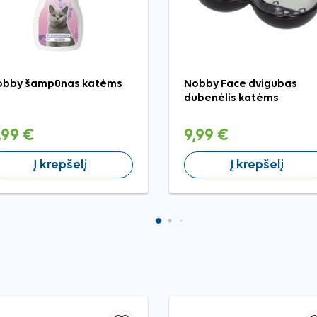
obby šampūnas katėms
Nobby Face dvigubas
dubenėlis katėms
,99 €
9,99 €
Į krepšelį
Į krepšelį