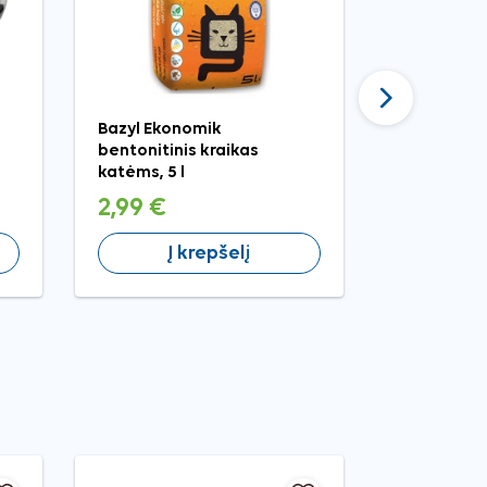
Tęsti
Bazyl Ekonomik
Nobby lazd
bentonitinis kraikas
pelyte žai
katėms, 5 l
2,99 €
4,99 €
Į krepšelį
Į 