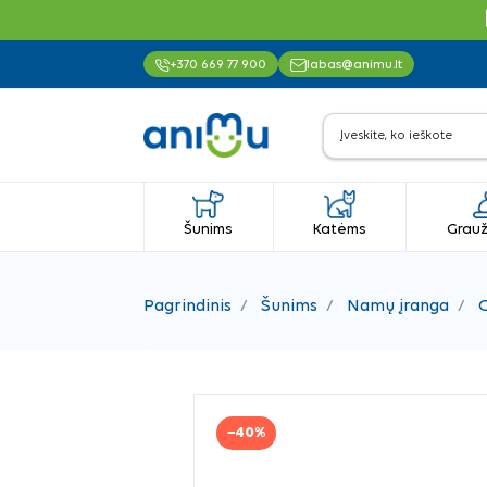
+370 669 77 900
labas@animu.lt
Šunims
Katėms
Grauž
Pagrindinis
Šunims
Namų įranga
G
−40%