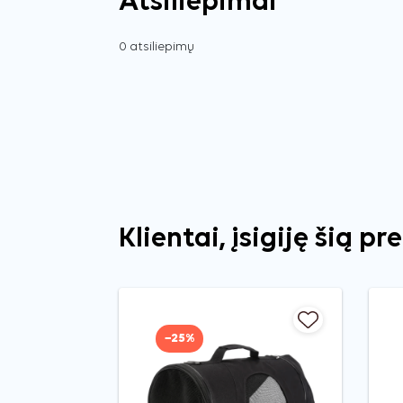
Atsiliepimai
0 atsiliepimų
Klientai, įsigiję šią pr
−25%