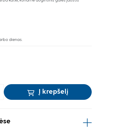
arba katei, kuriame augintinis galės jaustis
arbo dienas.
Į krepšelį
vėse