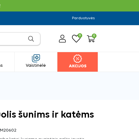
R
Parduotuvės
0
0
ms
Vaistinėlė
AKCIJOS
uolis šunims ir katėms
AM20602