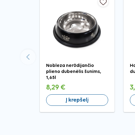
Ankstesnis
Nobleza nerūdijančio
Ha
plieno dubenėlis šunims,
du
1,65l
8,29 €
3
Į krepšelį