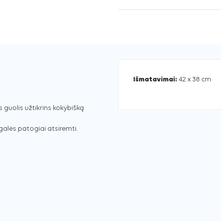
Išmatavimai:
42 x 38 cm
guolis užtikrins kokybišką
 galės patogiai atsiremti.