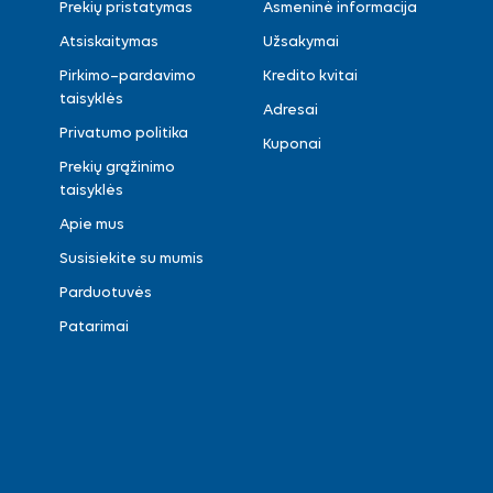
Prekių pristatymas
Asmeninė informacija
Atsiskaitymas
Užsakymai
Pirkimo–pardavimo
Kredito kvitai
taisyklės
Adresai
Privatumo politika
Kuponai
Prekių grąžinimo
taisyklės
Apie mus
Susisiekite su mumis
Parduotuvės
Patarimai