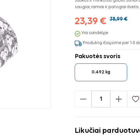
Jaukus ir minkštas guolis šuniui 
saugiai, ramiai ir patogiai ilsėtis.
23,39 €
38,99 €
Yra sandėlyje
Produktą išsiųsime per 1-3 d
Pakuotės svoris
0.492 kg
-
+
Likučiai parduotu