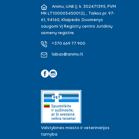
Animu, UAB (Į. k. 302471395, PVM
MK LT100005450012), , Taikos pr. 97-
61, 94160, Klaipėda. Duomenys
saugomi VĮ Registrų centro Juridinių
asmenų registre.
+370 669 77 900
labas@animu.lt
Facebook
Instagram
Valstybinės maisto ir veterinarijos
tarnyba