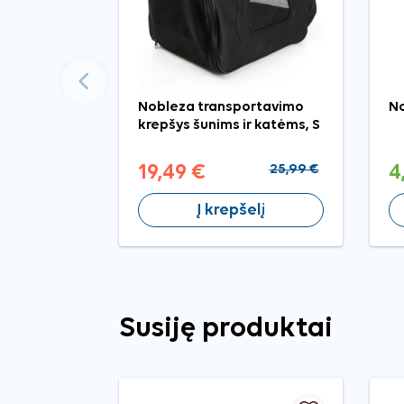
Ankstesnis
Nobleza transportavimo
N
krepšys šunims ir katėms, S
19,49 €
25,99 €
4
Į krepšelį
Susiję produktai