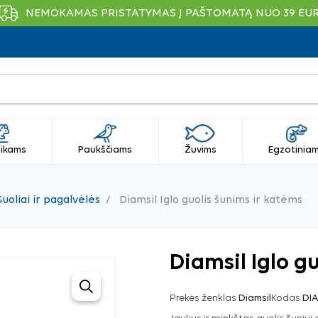
NEMOKAMAS PRISTATYMAS Į PAŠTOMATĄ NUO 39 EU
ikams
Paukščiams
Žuvims
Egzotinia
uoliai ir pagalvėlės
Diamsil Iglo guolis šunims ir katėms
Diamsil Iglo g
Prekės ženklas
Diamsil
Kodas
DI