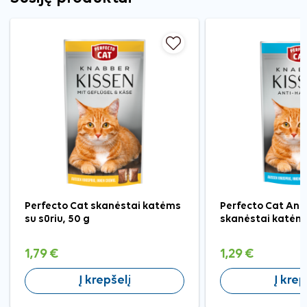
Perfecto Cat skanėstai katėms
Perfecto Cat Anti
su sūriu, 50 g
skanėstai katėms
1,79 €
1,29 €
Į krepšelį
Į krep