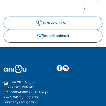
+370 669 77 900
labas@animu.lt
Facebook
Instagram
Animu, UAB (Į. k.
302471395, PVM MK
LT100005450012), , Taikos pr.
97-61, 94160, Klaipėda.
Duomenys saugomi VĮ