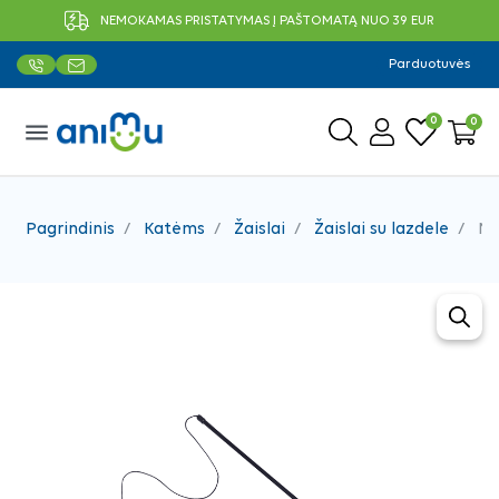
NEMOKAMAS PRISTATYMAS Į PAŠTOMATĄ NUO 39 EUR
Parduotuvės
0
0
menu
Pagrindinis
Katėms
Žaislai
Žaislai su lazdele
Nob