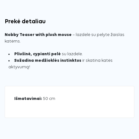
Prekė detaliau
Nobby Teaser with plush mouse
– lazdelė su pelyte žaislas
katėms.
Pliušinė, cypianti pelė
su lazdele.
Sužadina medžioklės instinktus
ir skatina katės
aktyvumą!
Išmatavimai:
50 cm