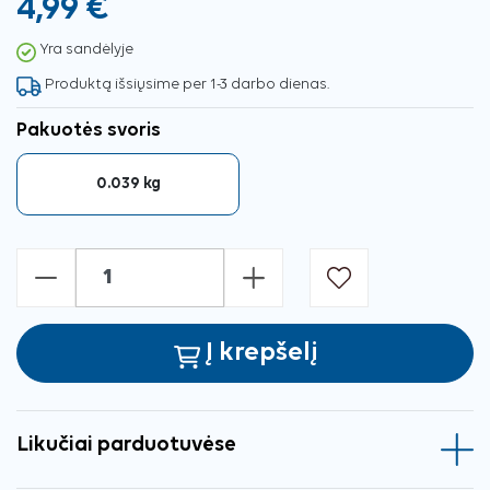
4,99 €
Yra sandėlyje
Produktą išsiųsime per 1-3 darbo dienas.
Pakuotės svoris
0.039 kg
-
+
Į krepšelį
Likučiai parduotuvėse