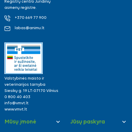
Registrų centro Juridinių
asmenų registre.
+370 669 77 900
labas@animu.lt
Valstybinės maisto ir
veterinarijos tarnyba
Siesikų g. 19 LT-07170 Vilnius
0 800 40 403
info@vmvt.lt
www.vmvt.lt


Mūsų įmonė
Jūsų paskyra