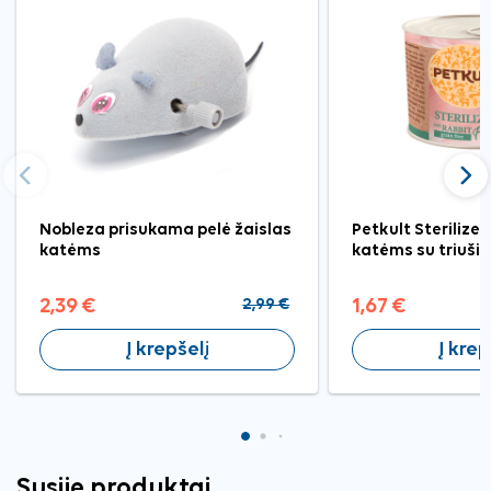
Ankstesnis
Tęst
Nobleza prisukama pelė žaislas
Petkult Sterilize
katėms
katėms su triušie
2,39 €
2,99 €
1,67 €
Į krepšelį
Į krep
Susiję produktai