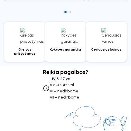
Greitas
Kokybės garantija
Geriausios kainos
pristatymas
Reikia pagalbos?
I-IV 8–17 val.
V 8–15:45 val.
access_time
VI – nedirbame
VII – nedirbame