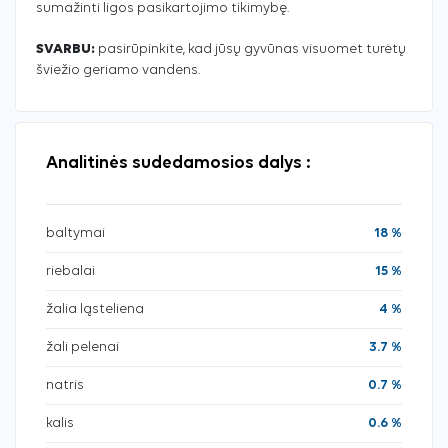
sumažinti ligos pasikartojimo tikimybę.
SVARBU:
pasirūpinkite, kad jūsų gyvūnas visuomet turėtų
šviežio geriamo vandens.
Analitinės sudedamosios dalys :
baltymai
18 %
riebalai
15 %
žalia ląsteliena
4 %
žali pelenai
3.7 %
natris
0.7 %
kalis
0.6 %