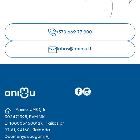
+370 669 77 900
labas@animu.lt
Facebook
Instagram
Animu, UAB (Į. k.
302471395, PVM MK
LT100005450012), , Taikos pr.
97-61, 94160, Klaipėda.
Duomenys saugomi VĮ