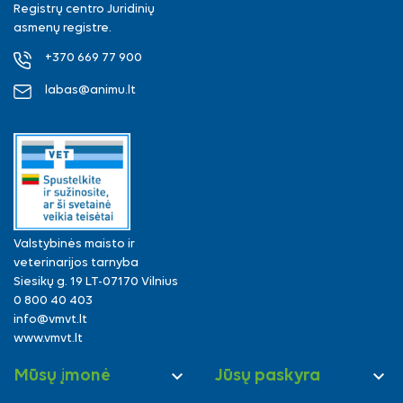
Registrų centro Juridinių
asmenų registre.
+370 669 77 900
labas@animu.lt
Valstybinės maisto ir
veterinarijos tarnyba
Siesikų g. 19 LT-07170 Vilnius
0 800 40 403
info@vmvt.lt
www.vmvt.lt


Mūsų įmonė
Jūsų paskyra