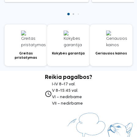
Greitas
Kokybės garantija
Geriausios kainos
pristatymas
Reikia pagalbos?
I-IV 8–17 val.
V 8–15:45 val.
access_time
VI – nedirbame
VII – nedirbame