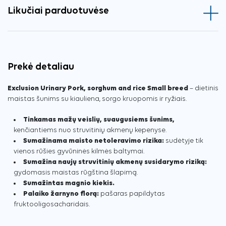
Likučiai parduotuvėse
Prekė detaliau
Exclusion Urinary Pork, sorghum and rice Small breed
– dietinis
maistas šunims su kiauliena, sorgo kruopomis ir ryžiais.
Tinkamas mažų veislių, suaugusiems šunims,
kenčiantiems nuo struvitinių akmenų kepenyse.
Sumažinama maisto netoleravimo rizika:
sudėtyje tik
vienos rūšies gyvūninės kilmės baltymai.
Sumažina naujų struvitinių akmenų susidarymo riziką:
gydomasis maistas rūgština šlapimą.
Sumažintas magnio kiekis.
Palaiko žarnyno florą:
pašaras papildytas
fruktooligosacharidais.