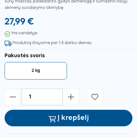
šunų maistas, padedantis gydyti akmenligę ir sumažinti naujų
akmenų susidarymo tikimybę.
27,99 €
Yra sandėlyje
Produktą išsiųsime per 1-3 darbo dienas.
Pakuotės svoris
2 kg
-
+
Į krepšelį