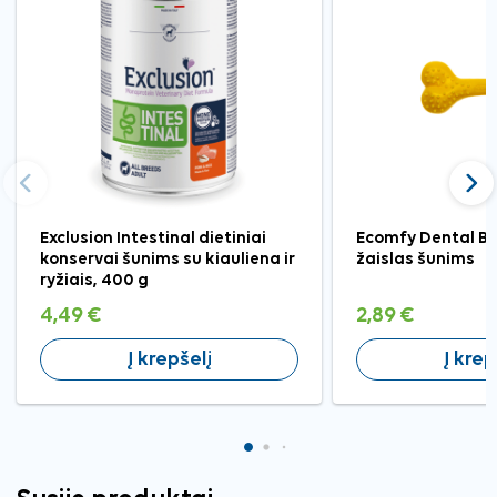
Ankstesnis
Tęst
Exclusion Intestinal dietiniai
Ecomfy Dental Bo
konservai šunims su kiauliena ir
žaislas šunims
ryžiais, 400 g
4,49 €
2,89 €
Į krepšelį
Į krep