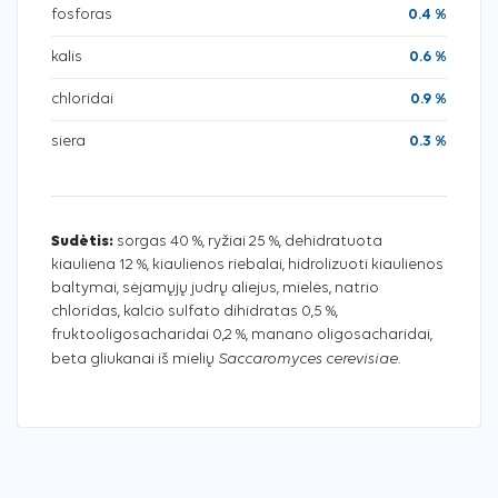
fosforas
0.4 %
kalis
0.6 %
chloridai
0.9 %
siera
0.3 %
Sudėtis:
sorgas 40 %, ryžiai 25 %, dehidratuota
kiauliena 12 %, kiaulienos riebalai, hidrolizuoti kiaulienos
baltymai, sėjamųjų judrų aliejus, mielės, natrio
chloridas, kalcio sulfato dihidratas 0,5 %,
fruktooligosacharidai 0,2 %, manano oligosacharidai,
Saccaromyces cerevisiae
beta gliukanai iš mielių
.