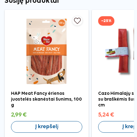
Susiję produktai
−25%
HAP Meat Fancy ėrienos
Cazo Himalajų sū
juostelės skanėstai šunims, 100
su braškėmis šun
g
cm
2,99 €
5,24 €
Į krepšelį
Į krep