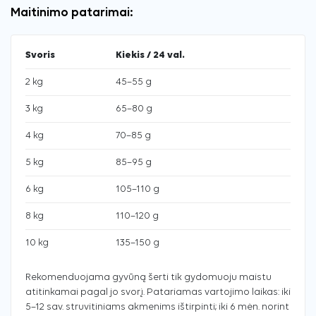
Maitinimo patarimai:
Svoris
Kiekis / 24 val.
2 kg
45–55 g
3 kg
65–80 g
4 kg
70–85 g
5 kg
85–95 g
6 kg
105–110 g
8 kg
110–120 g
10 kg
135–150 g
Rekomenduojama gyvūną šerti tik gydomuoju maistu
atitinkamai pagal jo svorį. Patariamas vartojimo laikas: iki
5–12 sav. struvitiniams akmenims ištirpinti; iki 6 mėn. norint