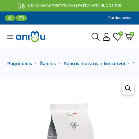
NEMOKAMAS PRISTATYMAS Į PAŠTOMATĄ NUO 39 EUR
Parduotuvės
0
0
menu
Pagrindinis
Šunims
Sausas maistas ir konservai
Ve