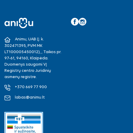
Facebook
Instagram
Animu, UAB (Į. k.
302471395, PVM MK
LT100005450012), , Taikos pr.
97-61, 94160, Klaipėda.
Duomenys saugomi VĮ
Registrų centro Juridinių
asmenų registre.
+370 669 77 900
labas@animu.lt