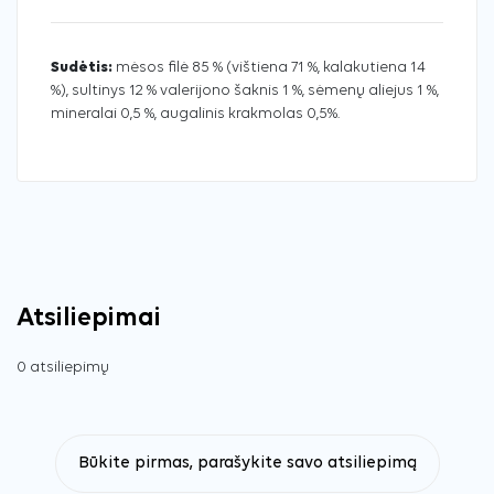
Sudėtis:
mėsos filė 85 % (vištiena 71 %, kalakutiena 14
%), sultinys 12 % valerijono šaknis 1 %, sėmenų aliejus 1 %,
mineralai 0,5 %, augalinis krakmolas 0,5%.
Atsiliepimai
0 atsiliepimų
Būkite pirmas, parašykite savo atsiliepimą