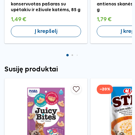
konservuotas pašaras su
antienos skanėst
upėtakiu ir ežiuole katėms, 85 g
g
1,49 €
1,79 €
Į krepšelį
Į krep
Susiję produktai
−20%