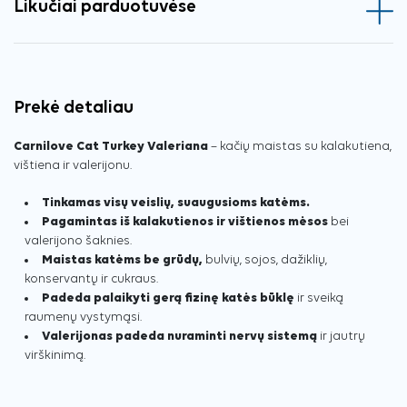
Likučiai parduotuvėse
Prekė detaliau
Carnilove Cat Turkey Valeriana
– kačių maistas su kalakutiena,
vištiena ir valerijonu.
Tinkamas visų veislių, suaugusioms katėms.
Pagamintas iš kalakutienos ir vištienos mėsos
bei
valerijono šaknies.
Maistas katėms be grūdų,
bulvių, sojos, dažiklių,
konservantų ir cukraus.
Padeda palaikyti gerą fizinę katės būklę
ir sveiką
raumenų vystymąsi.
Valerijonas padeda nuraminti nervų sistemą
ir jautrų
virškinimą.