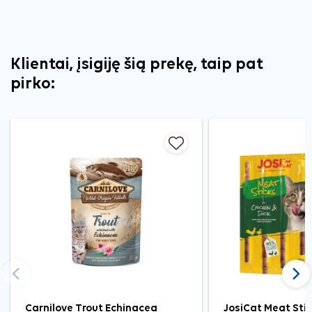
Klientai, įsigiję šią prekę, taip pat
pirko:
Ankstesnis
Tęst
Carnilove Trout Echinacea
JosiCat Meat Stic