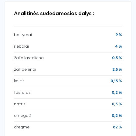
Analitinės sudedamosios dalys :
baltymai
9 %
riebalai
4 %
žalia ląsteliena
0,5 %
žali pelenai
2,5 %
kalcis
0,15 %
fosforas
0,2 %
natris
0,3 %
omega-3
0,2 %
drėgmė
82 %