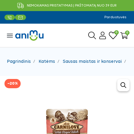
NEMOKAMAS PRISTATYMAS Į PAŠTOMATĄ NUO 39 EUR
Parduotuvės
0
0
menu
Pagrindinis
Katėms
Sausas maistas ir konservai
Ko
−20%