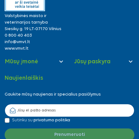
Valstybinės maisto ir
veterinarijos tarnyba
Siesikų g. 19 LT-07170 Vilnius
0 800 40 403
info@vmvt.lt
www.vmvt.lt


Mūsų įmonė
Jūsų paskyra
Naujienlaiškis
Gaukite mūsų naujienas ir specialius pasiūlymus
Sutinku su
privatumo politika