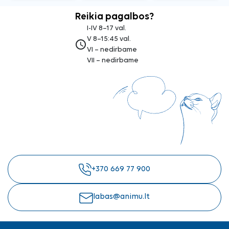
Reikia pagalbos?
I-IV 8–17 val.
V 8–15:45 val.
access_time
VI – nedirbame
VII – nedirbame
+370 669 77 900
labas@animu.lt