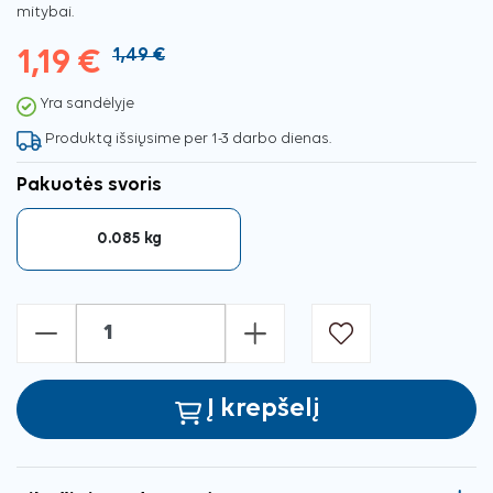
mitybai.
1,19 €
1,49 €
Yra sandėlyje
Produktą išsiųsime per 1-3 darbo dienas.
Pakuotės svoris
0.085 kg
-
+
Į krepšelį