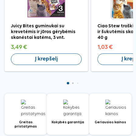
Juicy Bites guminukai su
Ciao Stew troškin
krevetėmis ir jūros gėrybėmis
ir šukutėmis ska
skanėstai katėms, 3 vnt.
40 g
3,49 €
1,03 €
Į krepšelį
Į krep
Greitas
Kokybės garantija
Geriausios kainos
pristatymas