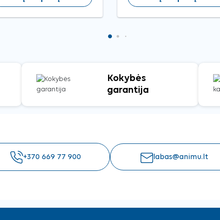
Kokybės
garantija
+370 669 77 900
labas@animu.lt