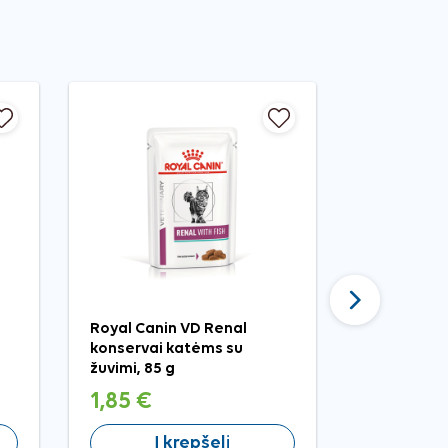
Tęsti
Royal Canin VD Renal
Brit Premi
konservai katėms su
Turkey ko
žuvimi, 85 g
pašaras ka
1,85 €
0,99 €
Į krepšelį
Į 