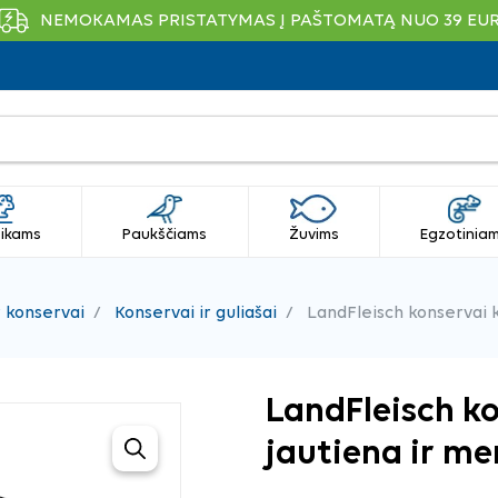
NEMOKAMAS PRISTATYMAS Į PAŠTOMATĄ NUO 39 EU
ikams
Paukščiams
Žuvims
Egzotinia
r konservai
Konservai ir guliašai
LandFleisch konservai 
LandFleisch k
jautiena ir me