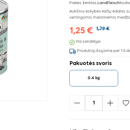
Prekės ženklas
LandFleisch
Koda
Aukštos kokybės kačių ėdalas su
vertingomis maistinėmis medži
1,25 €
1,79 €
Yra sandėlyje
Produktą išsiųsime per 1-3 d
Pakuotės svoris
0.4 kg
-
+