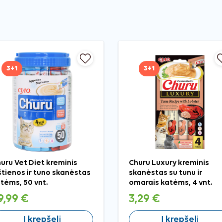
3+1
3+1
uru Vet Diet kreminis
Churu Luxury kreminis
štienos ir tuno skanėstas
skanėstas su tunu ir
tėms, 50 vnt.
omarais katėms, 4 vnt.
9,99 €
3,29 €
Į krepšelį
Į krepšelį