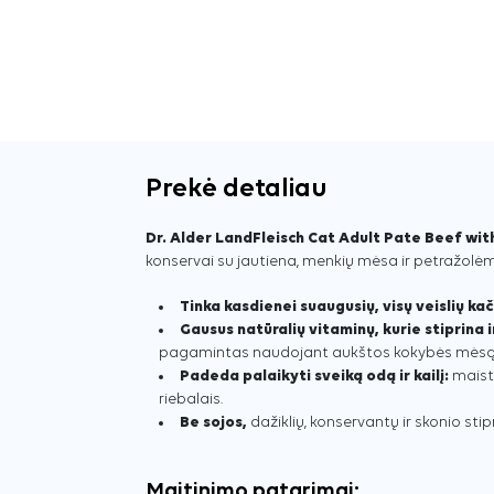
Prekė detaliau
Dr. Alder LandFleisch Cat Adult Pate Beef wit
konservai su jautiena, menkių mėsa ir petražolėm
Tinka kasdienei suaugusių, visų veislių kač
Gausus natūralių vitaminų, kurie stiprina
pagamintas naudojant aukštos kokybės mėsą
Padeda palaikyti sveiką odą ir kailį:
maist
riebalais.
Be sojos,
dažiklių, konservantų ir skonio stipri
Maitinimo patarimai: