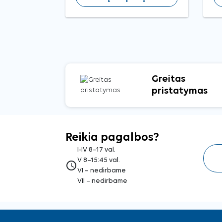
Greitas
pristatymas
Reikia pagalbos?
I-IV 8–17 val.
V 8–15:45 val.
access_time
VI – nedirbame
VII – nedirbame