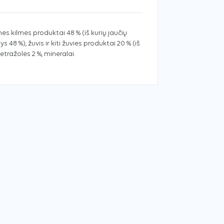
nės kilmės produktai 48 % (iš kurių jaučių
s 48 %), žuvis ir kiti žuvies produktai 20 % (iš
tražolės 2 %, mineralai.