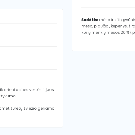
Sudėtis:
mėsa ir kiti gyvūni
mėsa, plaučiai, kepenys, širdy
kurių menkių mėsos 20 %), pe
ik orientacinės vertės ir juos
aktyvumo.
uomet turėtų šviežio geriamo