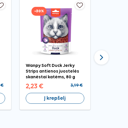
−30%
−20%
Tęsti
Wanpy Soft Duck Jerky
Royal Canin
Strips antienos juostelės
Gravy kons
skanėstai katėms, 80 g
g
 €
2,23 €
3,19 €
1,59 €
Į krepšelį
Į 