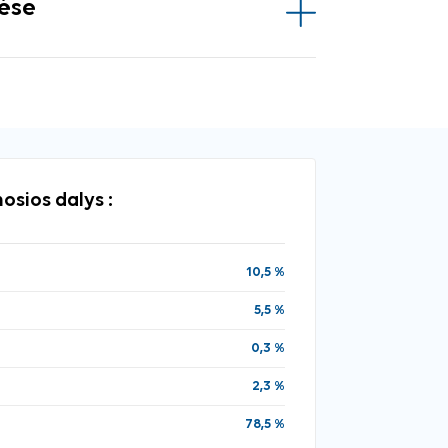
vėse
osios dalys :
10,5 %
5,5 %
0,3 %
2,3 %
78,5 %