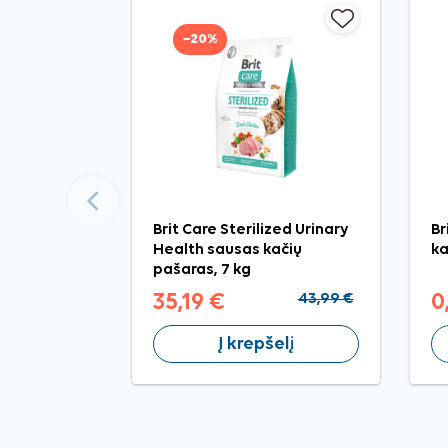
−20%
Ankstesnis
Brit Care Sterilized Urinary
Br
Health sausas kačių
ka
pašaras, 7 kg
35,19 €
43,99 €
0
Į krepšelį