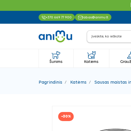
+370 669 77 900
labas@animu.lt
Šunims
Katėms
Grauž
Pagrindinis
Katėms
Sausas maistas i
−30%