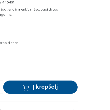
s
440451
 jautiena ir menkių mėsa, papildytas
agomis.
arbo dienas.
Į krepšelį