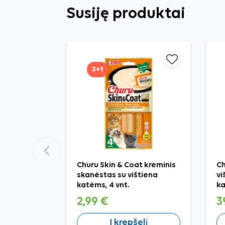
Susiję produktai
3+1
Ankstesnis
Churu Skin & Coat kreminis
Ch
skanėstas su vištiena
vi
katėms, 4 vnt.
ka
2,99 €
3
Į krepšelį