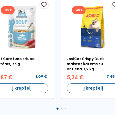
−20%
−30%
it Care tuno sriuba
JosiCat Crispy Duck
tėms, 75 g
maistas katėms su
antiena, 1,9 kg
,87 €
1,09 €
5,24 €
7,49
Į krepšelį
Į krepšelį