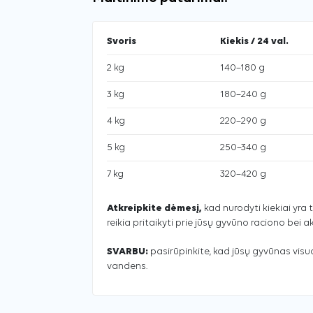
Svoris
Kiekis / 24 val.
2 kg
140–180 g
3 kg
180–240 g
4 kg
220–290 g
5 kg
250–340 g
7 kg
320–420 g
Atkreipkite dėmesį,
kad nurodyti kiekiai yra t
reikia pritaikyti prie jūsų gyvūno raciono bei 
SVARBU:
pasirūpinkite, kad jūsų gyvūnas vis
vandens.