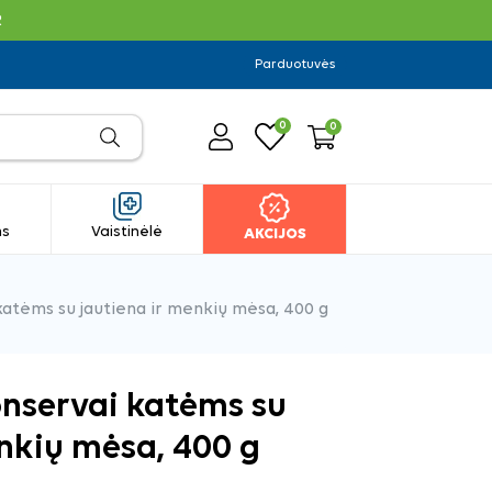
R
Parduotuvės
0
0
ms
Vaistinėlė
AKCIJOS
katėms su jautiena ir menkių mėsa, 400 g
onservai katėms su
nkių mėsa, 400 g