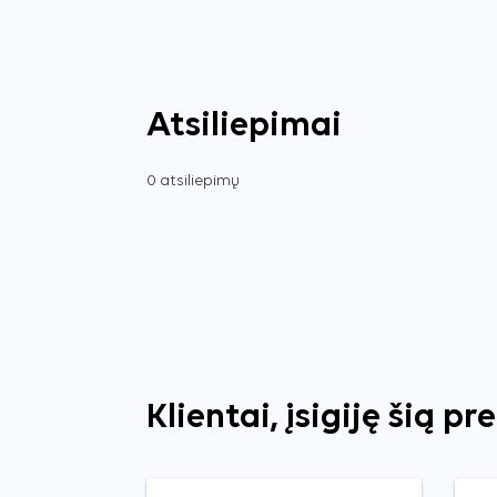
Atsiliepimai
0 atsiliepimų
Klientai, įsigiję šią pr