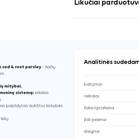
Likučiai parduotu
Analitinės sudedam
h cod & root parsley
– kačių
is.
baltymai
ių mitybai.
 imuninę sistemą:
ėdalas
riebalai
.
as papildytas aukštos kokybės
žalia ląsteliena
klių.
žali pelenai
drėgmė