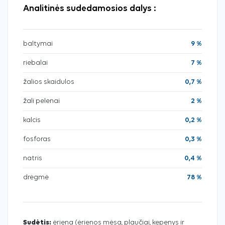
Analitinės sudedamosios dalys :
baltymai
9 %
riebalai
7 %
žalios skaidulos
0,7 %
žali pelenai
2 %
kalcis
0,2 %
fosforas
0,3 %
natris
0,4 %
drėgmė
78 %
Sudėtis:
ėriena (ėrienos mėsa, plaučiai, kepenys ir