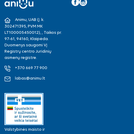
Facebook
Instagram
Animu, UAB (Į. k.
302471395, PVM MK
LT100005450012), , Taikos pr.
97-61, 94160, Klaipėda.
Duomenys saugomi VĮ
Registrų centro Juridinių
asmenų registre.
+370 669 77 900
labas@animu.lt
Valstybinės maisto ir