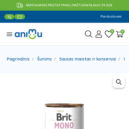
NEMOKAMAS PRISTATYMAS Į PAŠTOMATĄ NUO 39 EUR
Parduotuvės
0
0
menu
Pagrindinis
Šunims
Sausas maistas ir konservai
Ko