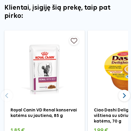
Klientai, įsigiję šią prekę, taip pat
pirko:
Ankstesnis
Tęst
Royal Canin VD Renal konservai
Ciao Dashi Deligh
katėms su jautiena, 85 g
vištiena su sūriu 
katėms, 70 g
1,85 €
1,99 €