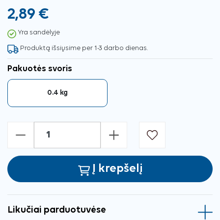
2,89 €
Yra sandėlyje
Produktą išsiųsime per 1-3 darbo dienas.
Pakuotės svoris
0.4 kg
-
+
Į krepšelį
Likučiai parduotuvėse