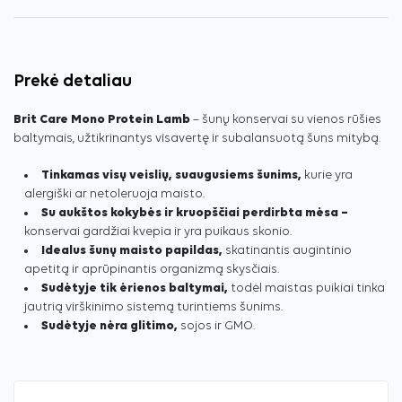
Prekė detaliau
Brit Care Mono Protein Lamb
– šunų konservai su vienos rūšies
baltymais, užtikrinantys visavertę ir subalansuotą šuns mitybą.
Tinkamas visų veislių, suaugusiems šunims,
kurie yra
alergiški ar netoleruoja maisto.
Su aukštos kokybės ir kruopščiai perdirbta mėsa –
konservai gardžiai kvepia ir yra puikaus skonio.
Idealus šunų maisto papildas,
skatinantis augintinio
apetitą ir aprūpinantis organizmą skysčiais.
Sudėtyje tik ėrienos baltymai,
todėl maistas puikiai tinka
jautrią virškinimo sistemą turintiems šunims.
Sudėtyje nėra glitimo,
sojos ir GMO.