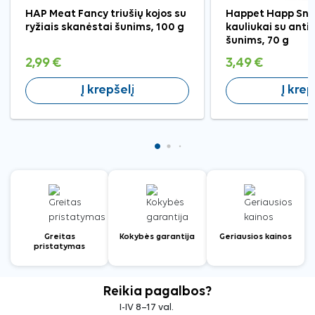
HAP Meat Fancy triušių kojos su
Happet Happ Sna
ryžiais skanėstai šunims, 100 g
kauliukai su anti
šunims, 70 g
2,99 €
3,49 €
Į krepšelį
Į krep
Greitas
Kokybės garantija
Geriausios kainos
pristatymas
Reikia pagalbos?
I-IV 8–17 val.