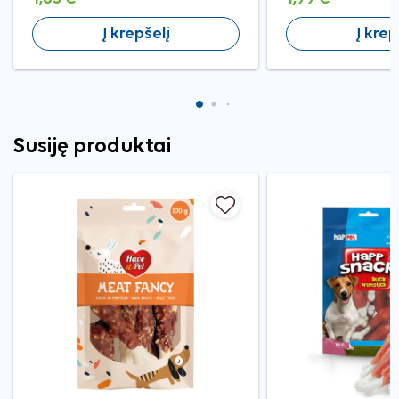
Į krepšelį
Į krep
Susiję produktai