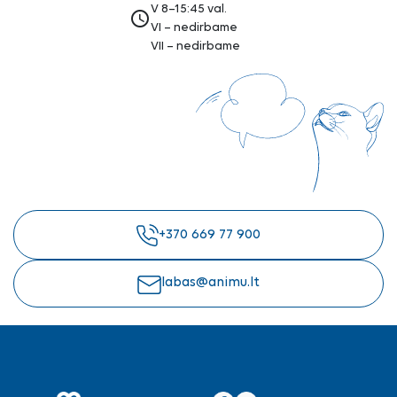
V 8–15:45 val.
access_time
VI – nedirbame
VII – nedirbame
+370 669 77 900
labas@animu.lt