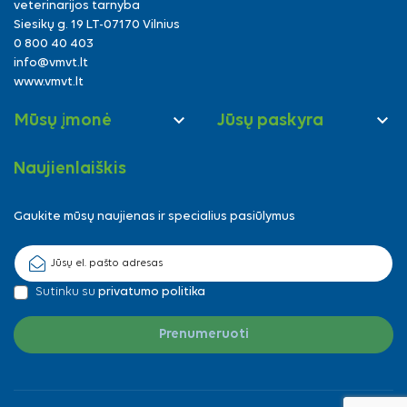
veterinarijos tarnyba
Siesikų g. 19 LT-07170 Vilnius
0 800 40 403
info@vmvt.lt
www.vmvt.lt


Mūsų įmonė
Jūsų paskyra
Naujienlaiškis
Gaukite mūsų naujienas ir specialius pasiūlymus
Sutinku su
privatumo politika