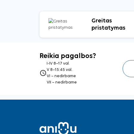
Greitas
pristatymas
Reikia pagalbos?
I-IV 8–17 val.
V 8–15:45 val.
access_time
VI – nedirbame
VII – nedirbame