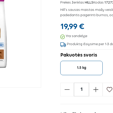
Prekės ženklas
HILLS
Kodas
1727
Hill's sausas maistas mažų veisli
padedantis pagerinti burnos, odo
19,99 €
Yra sandėlyje
Produktą išsiųsime per 1-3 d
Pakuotės svoris
1.5 kg
-
+