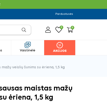
R
Parduotuvės
0
0
ms
Vaistinėlė
AKCIJOS
 mažų veislių šunims su ėriena, 1,5 kg
t sausas maistas mažų
su ėriena, 1,5 kg