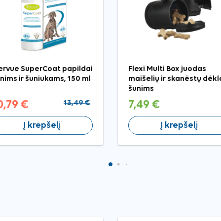
rvue SuperCoat papildai
Flexi Multi Box juodas
nims ir šuniukams, 150 ml
maišelių ir skanėstų dėkl
šunims
0,79 €
13,49 €
7,49 €
Į krepšelį
Į krepšelį