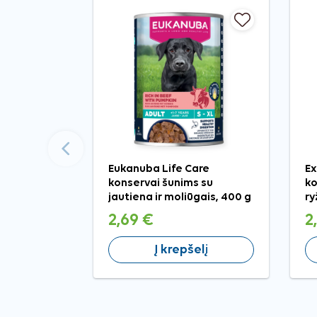
Ankstesnis
Eukanuba Life Care
Ex
konservai šunims su
ko
jautiena ir moliūgais, 400 g
ry
2,69 €
2
Į krepšelį