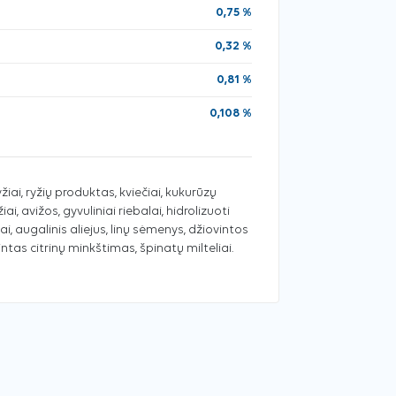
0,75 %
0,32 %
0,81 %
0,108 %
yžiai, ryžių produktas, kviečiai, kukurūzų
iai, avižos, gyvuliniai riebalai, hidrolizuoti
i, augalinis aliejus, linų sėmenys, džiovintos
tas citrinų minkštimas, špinatų milteliai.