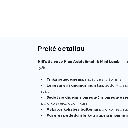
Prekė detaliau
Hill's Science Plan Adult Small & Mini Lamb
– sa
ryžiais.
Tinka suaugusiems,
mažų veislių šunims.
Lengvai virškinamas maistas,
sudarytas iš
ryžių.
Sudėtyje didesnis omega-3 ir omega-6 rieb
palaiko sveiką odą ir kailį.
Aukštos kokybės baltymai
palaiko liesą 
Pašaras padeda išlaikyti stiprią imuninę 