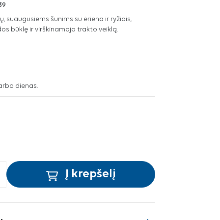
39
ų, suaugusiems šunims su ėriena ir ryžiais,
s būklę ir virškinamojo trakto veiklą.
arbo dienas.
Į krepšelį