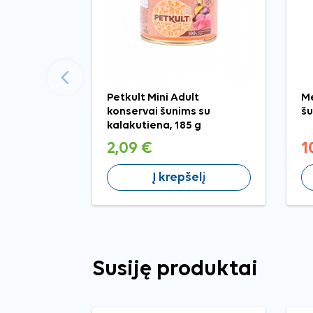
Ankstesnis
Petkult Mini Adult
Me
konservai šunims su
šu
kalakutiena, 185 g
2,09 €
1
Į krepšelį
Susiję produktai