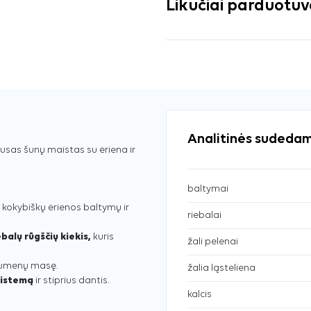
Likučiai parduotu
Analitinės sudedam
usas šunų maistas su ėriena ir
baltymai
 kokybiškų ėrienos baltymų ir
riebalai
alų rūgščių kiekis,
kuris
žali pelenai
raumenų masę.
žalia ląsteliena
sistemą
ir stiprius dantis.
kalcis