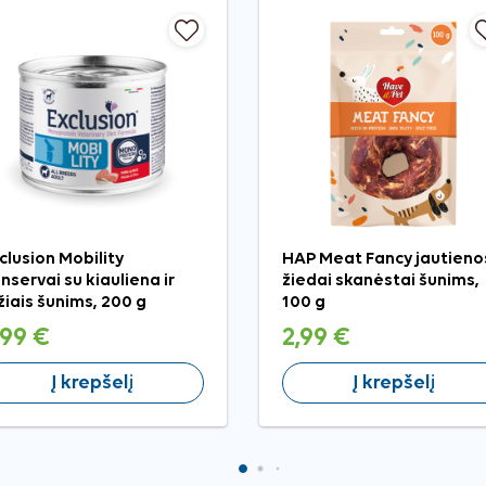
clusion Mobility
HAP Meat Fancy jautieno
nservai su kiauliena ir
žiedai skanėstai šunims,
žiais šunims, 200 g
100 g
,99 €
2,99 €
Į krepšelį
Į krepšelį