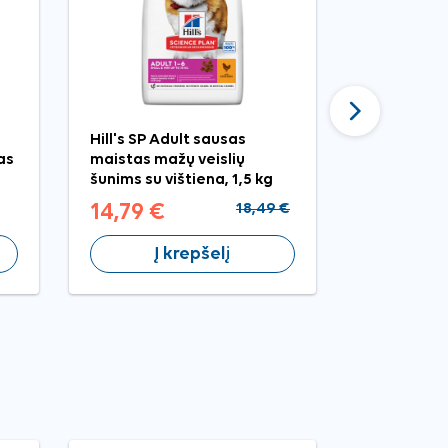
Tęsti
Hill's SP Adult sausas
Karoo Wild
as
maistas mažų veislių
antilope ir
šunims su vištiena, 1,5 kg
šunims, 113
14,79 €
18,49 €
4,99 €
Į krepšelį
Į 