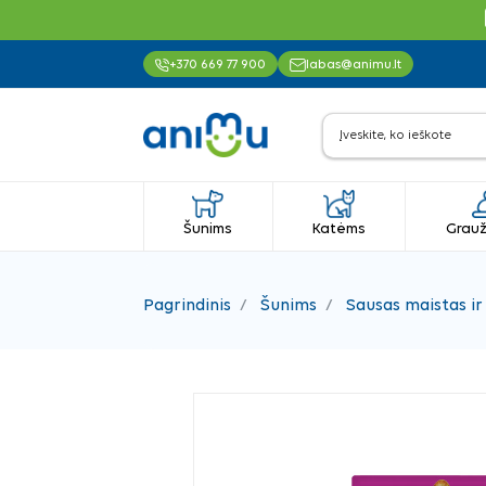
+370 669 77 900
labas@animu.lt
Šunims
Katėms
Grauž
Pagrindinis
Šunims
Sausas maistas ir