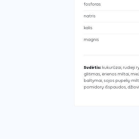
fosforas
natris
kalis
magnis
Sudėtis:
kukurūzai, rudieji r
glitimas, ėrienos miltai, miež
baltymai, sojos pupelių milta
pomidorų išspaudos, džiovin