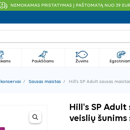
NEMOKAMAS PRISTATYMAS Į PAŠTOMATĄ NUO 39 EU
ikams
Paukščiams
Žuvims
Egzotinia
 konservai
Sausas maistas
Hill's SP Adult sausas maistas
Hill's SP Adul
veislių šunims 