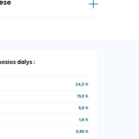
vėse
osios dalys :
24,3 %
15,5 %
5,8 %
1,8 %
0,85 %