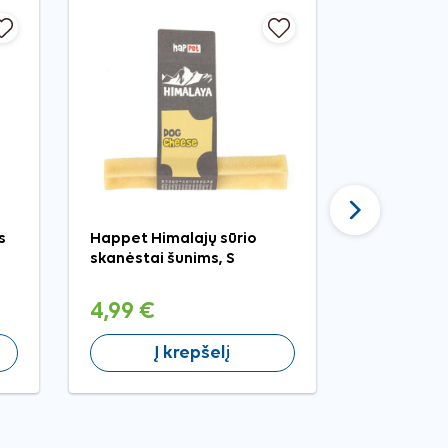
Tęsti
s
Happet Himalajų sūrio
Nobleza šv
skanėstai šunims, S
kamuolys š
4,99 €
3,99 €
Į krepšelį
Į 