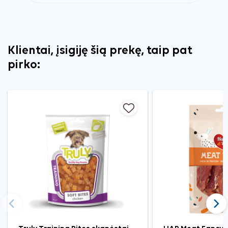
Klientai, įsigiję šią prekę, taip pat
pirko:
Ankstesnis
Tęst