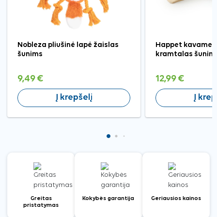
Nobleza pliušinė lapė žaislas
Happet kavamedž
šunims
kramtalas šunims
9,49 €
12,99 €
Į krepšelį
Į krep
Greitas
Kokybės garantija
Geriausios kainos
pristatymas