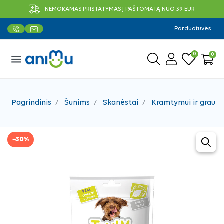
NEMOKAMAS PRISTATYMAS Į PAŠTOMATĄ NUO 39 EUR
Parduotuvės
0
0
menu
Pagrindinis
Šunims
Skanėstai
Kramtymui ir grauži
−30%