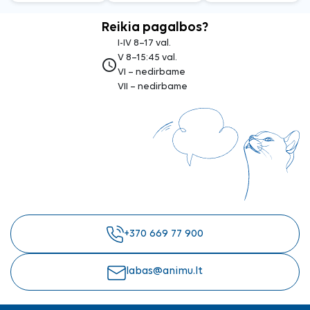
Reikia pagalbos?
I-IV 8–17 val.
V 8–15:45 val.
access_time
VI – nedirbame
VII – nedirbame
+370 669 77 900
labas@animu.lt