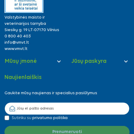
Valstybinės maisto ir
veterinarijos tarnyba
Siesikų g. 19 LT-07170 Vilnius
0 800 40 403
info@vmvt.lt
www.vmvt.lt


Mūsų įmonė
Jūsų paskyra
Naujienlaiškis
Gaukite mūsų naujienas ir specialius pasiūlymus
Sutinku su
privatumo politika