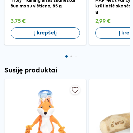
Truly Training Bites skanėstai
HAP Meat Fancy v
šunims su vištiena, 85 g
krūtinėlė skanės
g
3,75 €
2,99 €
Į krepšelį
Į krep
Susiję produktai