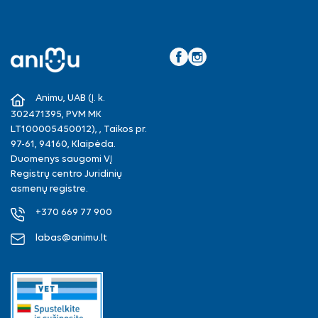
Facebook
Instagram
Animu, UAB (Į. k.
302471395, PVM MK
LT100005450012), , Taikos pr.
97-61, 94160, Klaipėda.
Duomenys saugomi VĮ
Registrų centro Juridinių
asmenų registre.
+370 669 77 900
labas@animu.lt