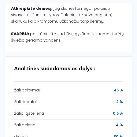
Atkreipkite dėmesį,
jog skanėstai negali pakeisti
visavertės šuns mitybos. Palepinkite savo augintinį
skanuku kaip kramtomu užkandžiu tarp šėrimų.
SVARBU:
pasirūpinkite, kad jūsų gyvūnas visuomet turėtų
šviežio geriamo vandens.
Analitinės sudedamosios dalys :
žali baltymai
45 %
žali riebalai
2 %
žalia ląsteliena
0,5 %
žali pelenai
4 %
drėgnis
30 %