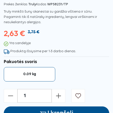
Prekės ženklas
Truly
Kodas
WP58231/TP
Truly minkšti šunų skanėstai su gardžia vištiena ir sūriu.
Pagaminti tik iš natūralių ingredientų, lengvai virškinami ir
nesukeliantys alergijos.
2,63 €
3,75 €
Yra sandėlyje
Produktą išsiųsime per 1-3 darbo dienas.
Pakuotės svoris
0.09 kg
-
+