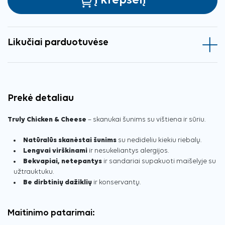
Į krepšelį
Likučiai parduotuvėse
Prekė detaliau
Truly Chicken & Cheese
– skanukai šunims su vištiena ir sūriu.
Natūralūs skanėstai šunims
su nedideliu kiekiu riebalų.
Lengvai virškinami
ir nesukeliantys alergijos.
Bekvapiai, netepantys
ir sandariai supakuoti maišelyje su
užtrauktuku.
Be dirbtinių dažiklių
ir konservantų.
Maitinimo patarimai: