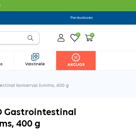
R
Parduotuvės
0
0
ms
Vaistinėlė
AKCIJOS
estinal konservai šunims, 400 g
 Gastrointestinal
ms, 400 g