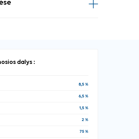
vėse
osios dalys :
8,5 %
6,5 %
1,5 %
2 %
75 %