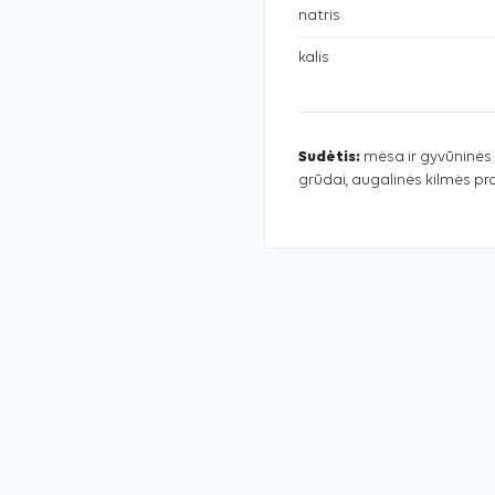
natris
kalis
Sudėtis:
mėsa ir gyvūninės k
grūdai, augalinės kilmės produ