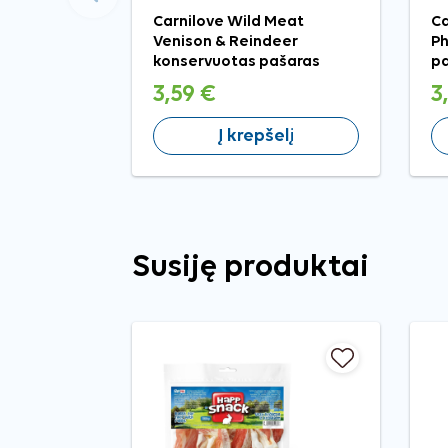
Ankstesnis
Carnilove Wild Meat
Ca
Venison & Reindeer
Ph
konservuotas pašaras
pa
šunims, 400 g
3,59 €
3
Į krepšelį
Susiję produktai