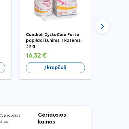
Tęsti
Candioli CystoCure Forte
GIGI Uro-Ur
papildai šunims ir katėms,
šunims ir k
30 g
16,32 €
5,99 €
Į krepšelį
Į 
Geriausios
kainos