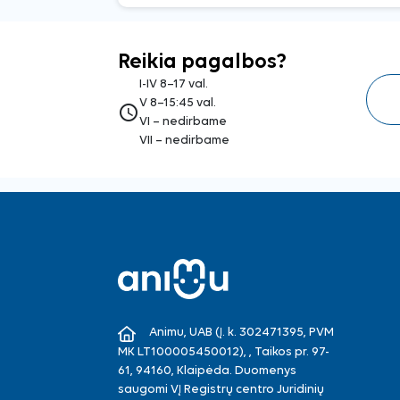
Reikia pagalbos?
I-IV 8–17 val.
V 8–15:45 val.
access_time
VI – nedirbame
VII – nedirbame
Animu, UAB (Į. k. 302471395, PVM
MK LT100005450012), , Taikos pr. 97-
61, 94160, Klaipėda. Duomenys
saugomi VĮ Registrų centro Juridinių