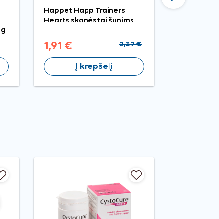
Tęsti
Happet Happ Trainers
Brit Care 
Hearts skanėstai šunims
konservuo
 g
šunims, 40
1,91 €
2,39 €
2,89 €
Į krepšelį
Į 