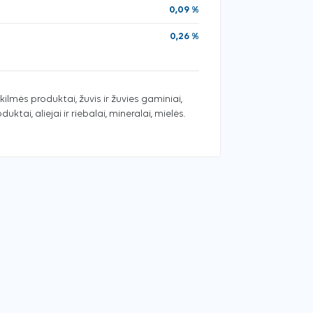
0,09 %
0,26 %
ilmės produktai, žuvis ir žuvies gaminiai,
ktai, aliejai ir riebalai, mineralai, mielės.