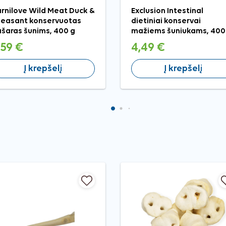
rnilove Wild Meat Duck &
Exclusion Intestinal
easant konservuotas
dietiniai konservai
šaras šunims, 400 g
mažiems šuniukams, 400
,59 €
4,49 €
Į krepšelį
Į krepšelį