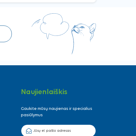
Naujienlaiškis
Gaukite mūsų naujienas ir specialius
pasiūlymus