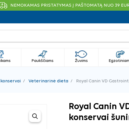
NEMOKAMAS PRISTATYMAS Į PAŠTOMATĄ NUO 39 EU
ikams
Paukščiams
Žuvims
Egzotinia
 konservai
Veterinarinė dieta
Royal Canin VD Gastroint
Royal Canin VD
konservai šuni