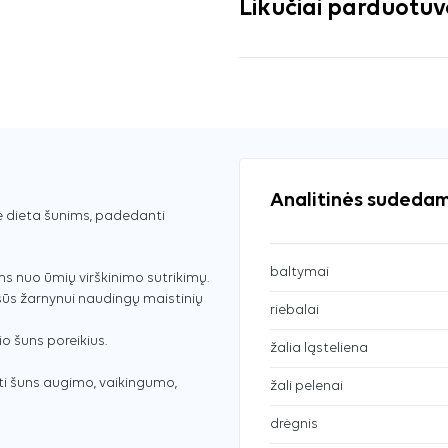
Likučiai parduotu
Analitinės sudedam
ė dieta šunims, padedanti
baltymai
s nuo ūmių virškinimo sutrikimų.
ūs žarnynui naudingų maistinių
riebalai
o šuns poreikius.
žalia ląsteliena
 šuns augimo, vaikingumo,
žali pelenai
drėgnis