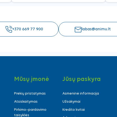
+370 669 77 900
labas@animu.lt
Mūsų įmonė
Jūsų paskyra
Prekių pristatymas
Asmeninė informacija
Atsiskaitymas
Užsakymai
Pirkimo–pardavimo
Kredito kvitai
taisyklės