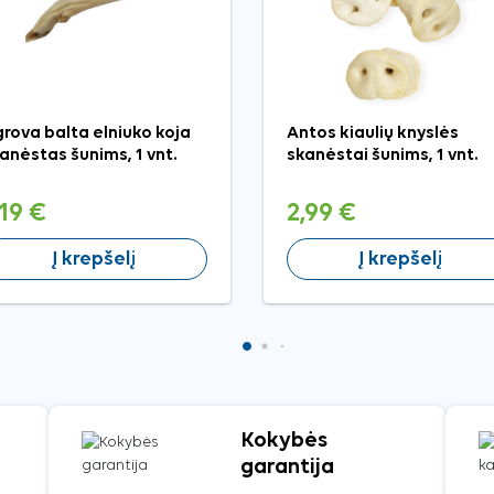
rova balta elniuko koja
Antos kiaulių knyslės
anėstas šunims, 1 vnt.
skanėstai šunims, 1 vnt.
,19 €
2,99 €
Į krepšelį
Į krepšelį
Kokybės
garantija