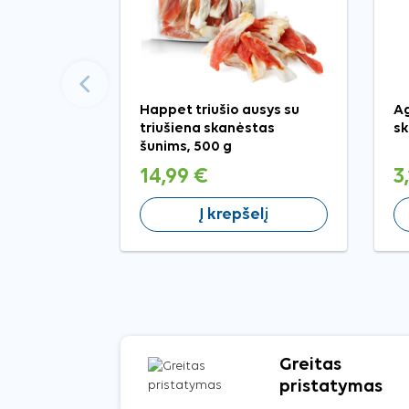
Ankstesnis
Happet triušio ausys su
Ag
triušiena skanėstas
sk
šunims, 500 g
14,99 €
3
Į krepšelį
Greitas
pristatymas