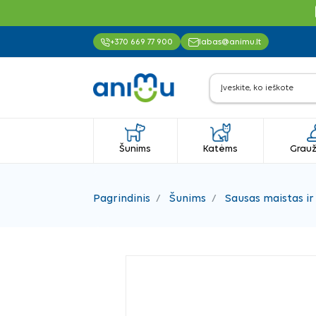
+370 669 77 900
labas@animu.lt
Šunims
Katėms
Grauž
Pagrindinis
Šunims
Sausas maistas ir