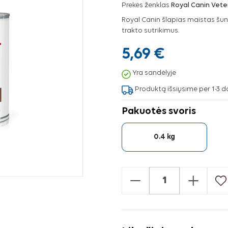
Prekės ženklas
Royal Canin Vete
Royal Canin šlapias maistas šu
trakto sutrikimus.
5,69 €
Yra sandėlyje
Produktą išsiųsime per 1-3 d
Pakuotės svoris
0.4 kg
-
+