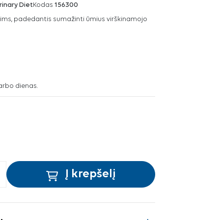
rinary Diet
Kodas
156300
nims, padedantis sumažinti ūmius virškinamojo
arbo dienas.
Į krepšelį