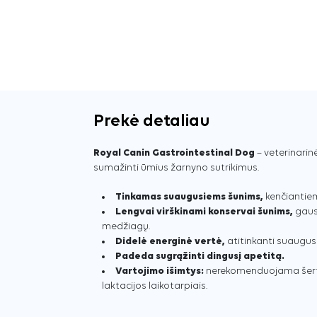
Prekė detaliau
Royal Canin Gastrointestinal Dog
– veterinarin
sumažinti ūmius žarnyno sutrikimus.
Tinkamas suaugusiems šunims,
kenčiantiem
Lengvai virškinami konservai šunims,
gaus
medžiagų.
Didelė energinė vertė,
atitinkanti suaugusi
Padeda sugrąžinti dingusį apetitą.
Vartojimo išimtys:
nerekomenduojama šerti
laktacijos laikotarpiais.