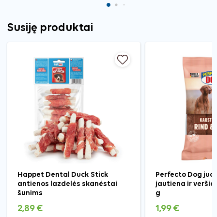
Susiję produktai
Happet Dental Duck Stick
Perfecto Dog juos
antienos lazdelės skanėstai
jautiena ir verši
šunims
g
2,89 €
1,99 €