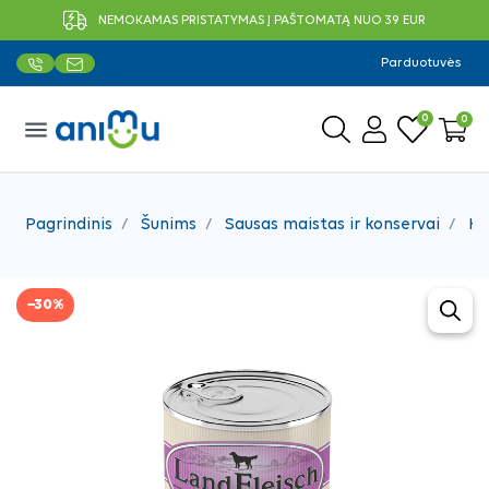
NEMOKAMAS PRISTATYMAS Į PAŠTOMATĄ NUO 39 EUR
Parduotuvės
0
0
menu
Pagrindinis
Šunims
Sausas maistas ir konservai
Ko
−30%