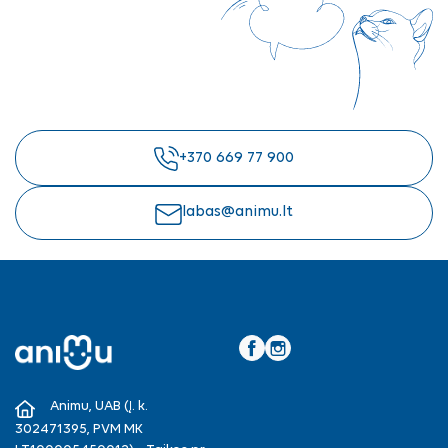
+370 669 77 900
labas@animu.lt
Facebook
Instagram
Animu, UAB (Į. k.
302471395, PVM MK