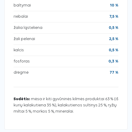
baltymai
10 %
riebalai
7,5 %
žalia ląsteliena
0,5 %
žali pelenai
2,5 %
kalcis
0,5 %
fosforas
0,3 %
drėgmė
77 %
Sudėtis:
mėsa ir kiti gyvūninės kilmės produktai 63 % (iš
kurių kalakutiena 35 %), kalakutienos sultinys 25 %, ryžių
miltai 5 %, morkos 5 %, mineralai.