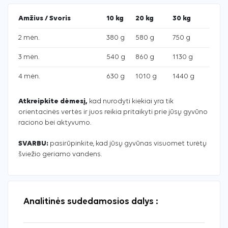
Amžius / Svoris
10 kg
20 kg
30 kg
2 mėn.
380 g
580 g
750 g
3 mėn.
540 g
860 g
1130 g
4 mėn.
630 g
1010 g
1440 g
Atkreipkite dėmesį,
kad nurodyti kiekiai yra tik
orientacinės vertės ir juos reikia pritaikyti prie jūsų gyvūno
raciono bei aktyvumo.
SVARBU:
pasirūpinkite, kad jūsų gyvūnas visuomet turėtų
šviežio geriamo vandens.
Analitinės sudedamosios dalys :