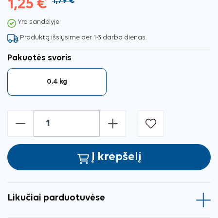
1,25 €
1,79 €
Yra sandėlyje
Produktą išsiųsime per 1-3 darbo dienas.
Pakuotės svoris
0.4 kg
-
+
Į krepšelį
Likučiai parduotuvėse