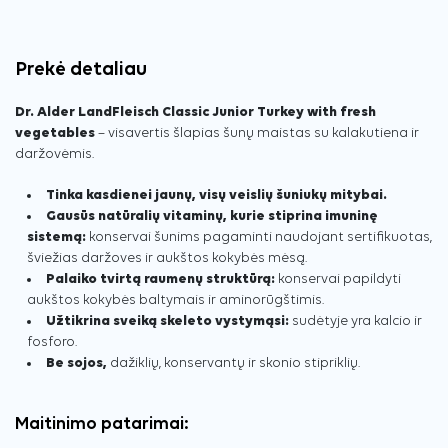
Prekė detaliau
Dr. Alder LandFleisch Classic Junior Turkey with fresh
vegetables
– visavertis šlapias šunų maistas su kalakutiena ir
daržovėmis.
Tinka kasdienei jaunų, visų veislių šuniukų mitybai.
Gausūs natūralių vitaminų, kurie stiprina imuninę
sistemą:
konservai šunims pagaminti naudojant sertifikuotas,
šviežias daržoves ir aukštos kokybės mėsą.
Palaiko tvirtą raumenų struktūrą:
konservai papildyti
aukštos kokybės baltymais ir aminorūgštimis.
Užtikrina sveiką skeleto vystymąsi:
sudėtyje yra kalcio ir
fosforo.
Be sojos,
dažiklių, konservantų ir skonio stipriklių.
Maitinimo patarimai: