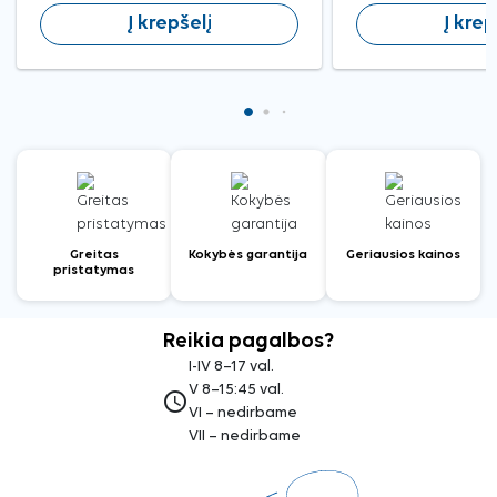
Į krepšelį
Į krep
Greitas
Kokybės garantija
Geriausios kainos
pristatymas
Reikia pagalbos?
I-IV 8–17 val.
V 8–15:45 val.
access_time
VI – nedirbame
VII – nedirbame