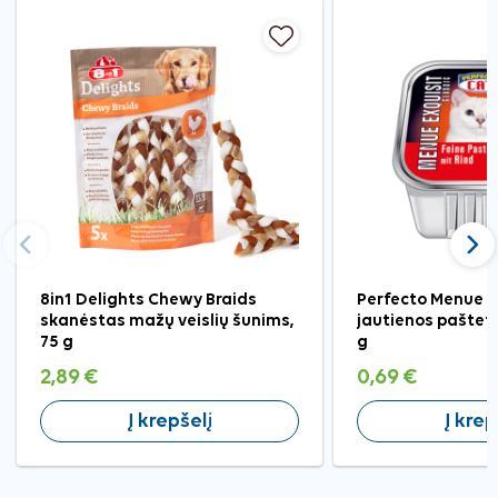
Ankstesnis
Tęst
8in1 Delights Chewy Braids
Perfecto Menue E
skanėstas mažų veislių šunims,
jautienos paštet
75 g
g
2,89 €
0,69 €
Į krepšelį
Į krep