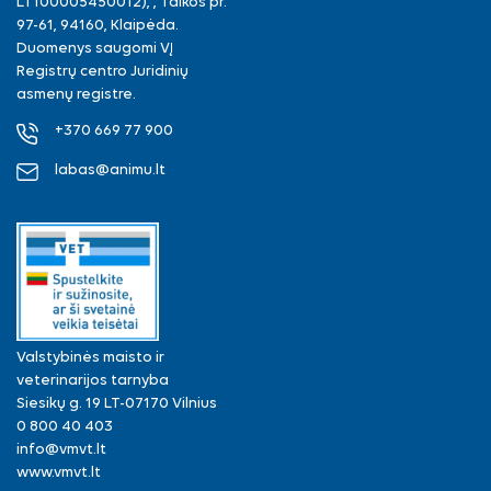
LT100005450012), , Taikos pr.
97-61, 94160, Klaipėda.
Duomenys saugomi VĮ
Registrų centro Juridinių
asmenų registre.
+370 669 77 900
labas@animu.lt
Valstybinės maisto ir
veterinarijos tarnyba
Siesikų g. 19 LT-07170 Vilnius
0 800 40 403
info@vmvt.lt
www.vmvt.lt