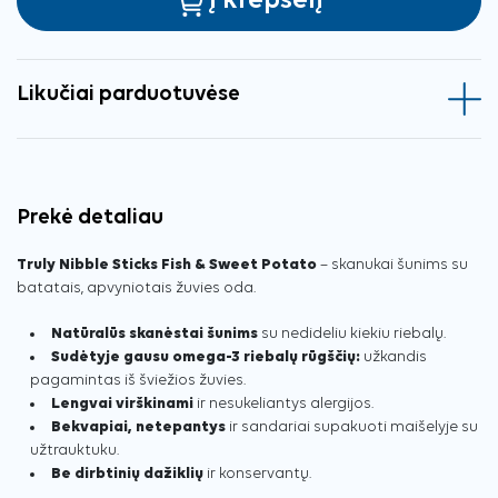
Į krepšelį
Likučiai parduotuvėse
Prekė detaliau
Truly Nibble Sticks Fish & Sweet Potato
– skanukai šunims su
batatais, apvyniotais žuvies oda.
Natūralūs skanėstai šunims
su nedideliu kiekiu riebalų.
Sudėtyje gausu omega-3 riebalų rūgščių:
užkandis
pagamintas iš šviežios žuvies.
Lengvai virškinami
ir nesukeliantys alergijos.
Bekvapiai, netepantys
ir sandariai supakuoti maišelyje su
užtrauktuku.
Be dirbtinių dažiklių
ir konservantų.