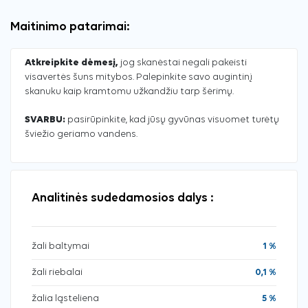
Maitinimo patarimai:
Atkreipkite dėmesį,
jog skanėstai negali pakeisti
visavertės šuns mitybos. Palepinkite savo augintinį
skanuku kaip kramtomu užkandžiu tarp šėrimų.
SVARBU:
pasirūpinkite, kad jūsų gyvūnas visuomet turėtų
šviežio geriamo vandens.
Analitinės sudedamosios dalys :
žali baltymai
1 %
žali riebalai
0,1 %
žalia ląsteliena
5 %