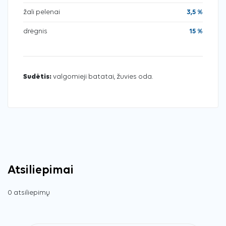
žali pelenai
3,5 %
drėgnis
15 %
Sudėtis:
valgomieji batatai, žuvies oda.
Atsiliepimai
0 atsiliepimų