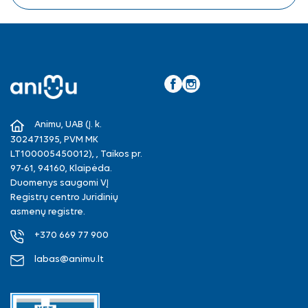
Facebook
Instagram
Animu, UAB (Į. k.
302471395, PVM MK
LT100005450012), , Taikos pr.
97-61, 94160, Klaipėda.
Duomenys saugomi VĮ
Registrų centro Juridinių
asmenų registre.
+370 669 77 900
labas@animu.lt