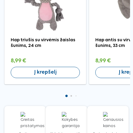
Hap triušis su virvėmis žaislas
Hap antis su virv
šunims, 24 cm
šunims, 33 cm
8,99 €
8,99 €
Į krepšelį
Į krep