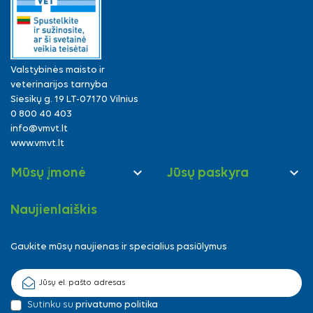
Valstybinės maisto ir
veterinarijos tarnyba
Siesikų g. 19 LT-07170 Vilnius
0 800 40 403
info@vmvt.lt
www.vmvt.lt


Mūsų įmonė
Jūsų paskyra
Naujienlaiškis
Gaukite mūsų naujienas ir specialius pasiūlymus
Sutinku su
privatumo politika