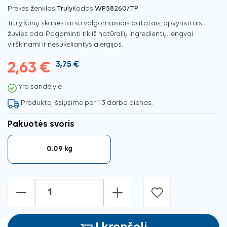
Prekės ženklas
Truly
Kodas
WP58260/TP
Truly šunų skanėstai su valgomaisiais batatais, apvyniotais
žuvies oda. Pagaminti tik iš natūralių ingredientų, lengvai
virškinami ir nesukeliantys alergijos.
2,63 €
3,75 €
Yra sandėlyje
Produktą išsiųsime per 1-3 darbo dienas.
Pakuotės svoris
0.09 kg
-
+