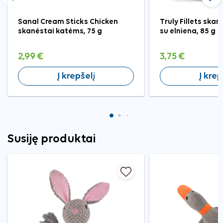
Ankstesnis
Tęst
Sanal Cream Sticks Chicken
Truly Fillets ska
skanėstai katėms, 75 g
su elniena, 85 g
2,99 €
3,75 €
Į krepšelį
Į krep
Susiję produktai