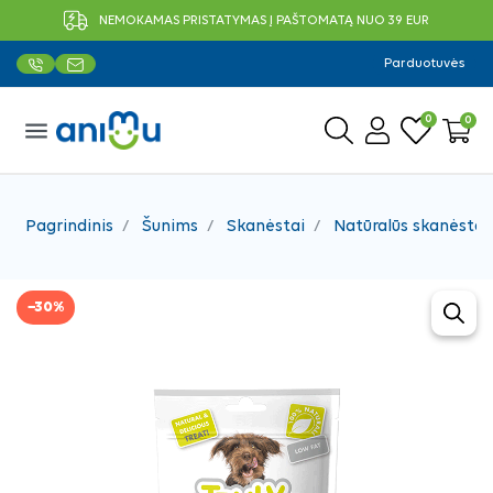
NEMOKAMAS PRISTATYMAS Į PAŠTOMATĄ NUO 39 EUR
Parduotuvės
0
0
menu
Pagrindinis
Šunims
Skanėstai
Natūralūs skanėstai
−30%