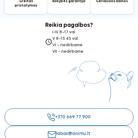
Greitas
Kokybės garantija
Geriausios kainos
pristatymas
Reikia pagalbos?
I-IV 8–17 val.
V 8–15:45 val.
access_time
VI – nedirbame
VII – nedirbame
+370 669 77 900
labas@animu.lt