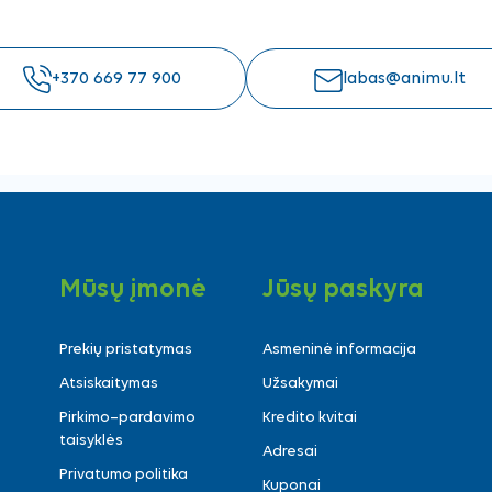
+370 669 77 900
labas@animu.lt
Mūsų įmonė
Jūsų paskyra
Prekių pristatymas
Asmeninė informacija
Atsiskaitymas
Užsakymai
Pirkimo–pardavimo
Kredito kvitai
taisyklės
Adresai
Privatumo politika
Kuponai