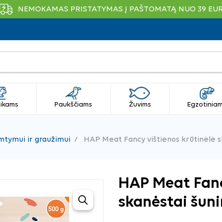
NEMOKAMAS PRISTATYMAS Į PAŠTOMATĄ NUO 39 EU
ikams
Paukščiams
Žuvims
Egzotinia
mtymui ir graužimui
HAP Meat Fancy vištienos krūtinėlė s
HAP Meat Fanc
skanėstai šuni