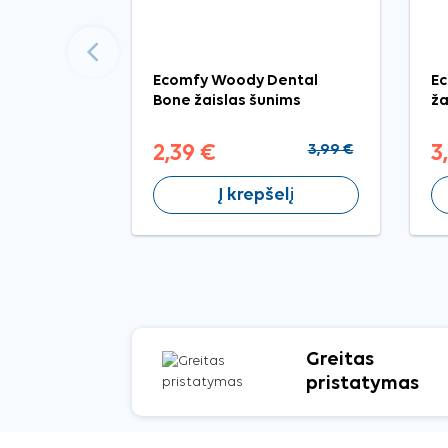
Ankstesnis
Ecomfy Woody Dental
Ec
Bone žaislas šunims
ža
2,39 €
3,99 €
3
Į krepšelį
Greitas
pristatymas