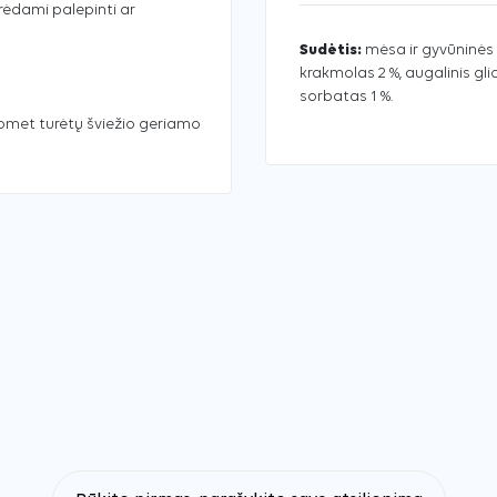
rėdami palepinti ar
Sudėtis:
mėsa ir gyvūninės k
krakmolas 2 %, augalinis glic
sorbatas 1 %.
uomet turėtų šviežio geriamo