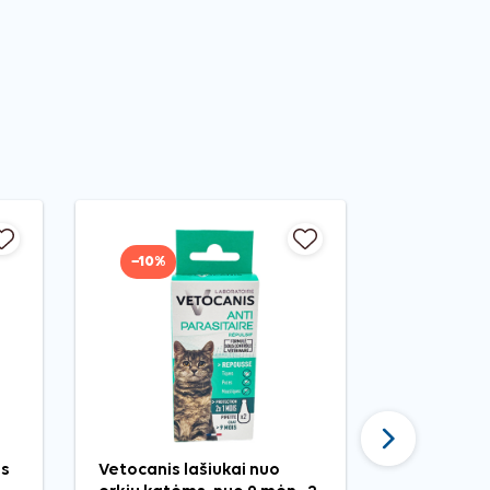
−10%
−20%
Tęsti
os
Vetocanis lašiukai nuo
Happet Du