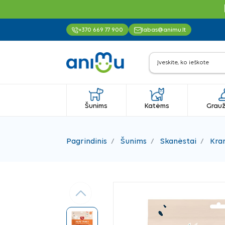
+370 669 77 900
labas@animu.lt
Šunims
Katėms
Grauž
Pagrindinis
Šunims
Skanėstai
Kra
Ankstesnis