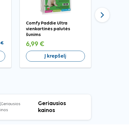
Tęsti
Comfy Paddie Ultra
Brit Premi
vienkartinės palutės
Lamb kons
šunims
pašaras šu
 €
6,99 €
3,49 €
Į krepšelį
Į 
Geriausios
kainos