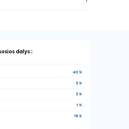
osios dalys :
40 %
5 %
3 %
1 %
18 %