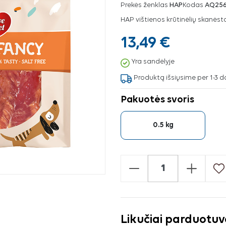
Prekės ženklas
HAP
Kodas
AQ25
HAP vištienos krūtinėlių skanėsta
13,49 €
Yra sandėlyje
Produktą išsiųsime per 1-3 d
Pakuotės svoris
0.5 kg
-
+
Likučiai parduotu