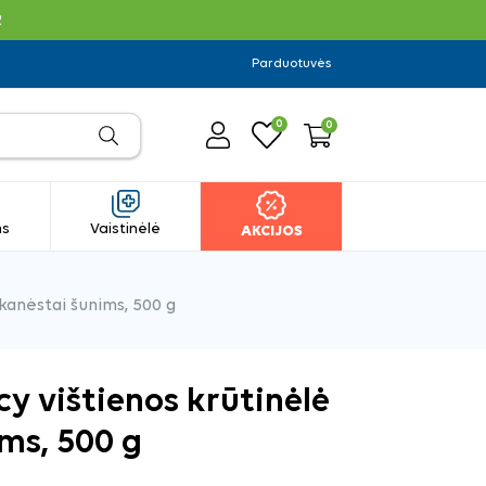
R
Parduotuvės
0
0
ms
Vaistinėlė
AKCIJOS
kanėstai šunims, 500 g
y vištienos krūtinėlė
ms, 500 g