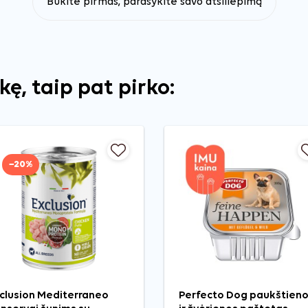
Būkite pirmas, parašykite savo atsiliepimą
ekę, taip pat pirko:
−20%
clusion Mediterraneo
Perfecto Dog paukštien