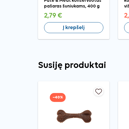
Pate & Meat konservuotas
ko
pašaras šuniukams, 400 g
vi
2,79 €
2
Į krepšelį
Susiję produktai
−40%