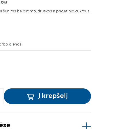
6395
i šunims be glitimo, druskos ir pridėtinio cukraus.
arbo dienas.
Į krepšelį
vėse