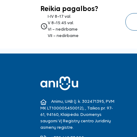
Reikia pagalbos?
I-IV 8–17 val.
V 8–15:45 val.
access_time
VI – nedirbame
VII – nedirbame
Animu, UAB (Į. k. 302471395, PVM
MK LT100005450012), , Taikos pr. 97-
61, 94160, Klaipėda. Duomenys
saugomi VĮ Registrų centro Juridinių
asmenų registre.