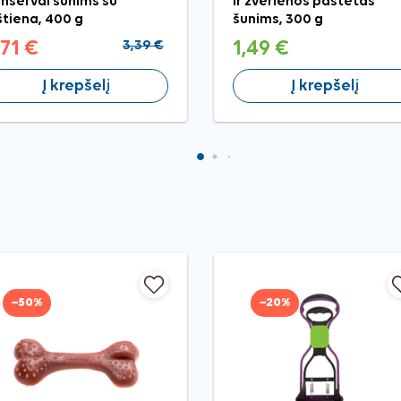
nservai šunims su
ir žvėrienos paštetas
štiena, 400 g
šunims, 300 g
,71 €
3,39 €
1,49 €
Į krepšelį
Į krepšelį
−50%
−20%