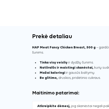
Prekė detaliau
HAP Meat Fancy Chicken Breast, 500 g
– gardūs
šunims.
Tinka visų veislių
ir dydžių šunims.
Natūralūs ir maistingi skanėstai,
kurių sudė
Mažai kaloringi
ir gausūs baltymų.
Be glitimo,
druskos, pridėtinio cukraus.
Maitinimo patarimai:
Atkreipkite dėmesį,
jog skanėstai negali pak