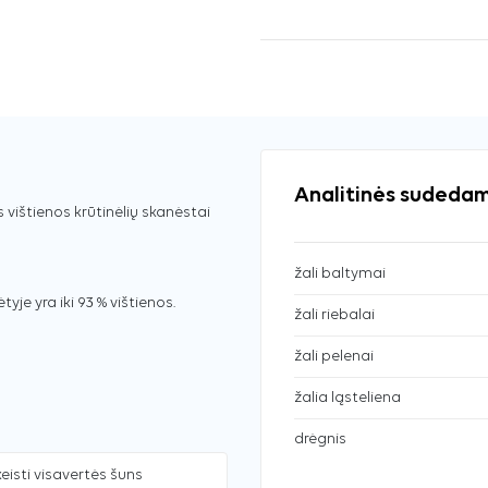
Analitinės sudedam
 vištienos krūtinėlių skanėstai
žali baltymai
tyje yra iki 93 % vištienos.
žali riebalai
žali pelenai
žalia ląsteliena
drėgnis
eisti visavertės šuns