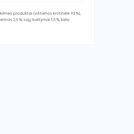
ilmės produktai (vištienos krūtinėlė 93 %),
erinas 2,5 %, sojų baltymai 1,5 %, kalio