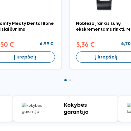
omfy Meaty Dental Bone
Nobleza įrankis šunų
islai šunims
ekskrementams rinkti, M
,50 €
6,99 €
5,36 €
6,70
Į krepšelį
Į krepšelį
Kokybės
garantija