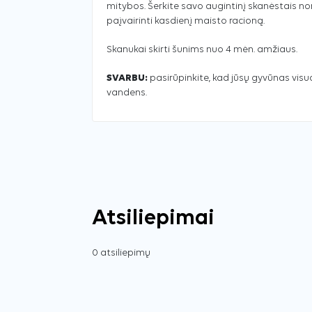
mitybos. Šerkite savo augintinį skanėstais no
paįvairinti kasdienį maisto racioną.
Skanukai skirti šunims nuo 4 mėn. amžiaus.
SVARBU:
pasirūpinkite, kad jūsų gyvūnas vis
vandens.
Atsiliepimai
0 atsiliepimų