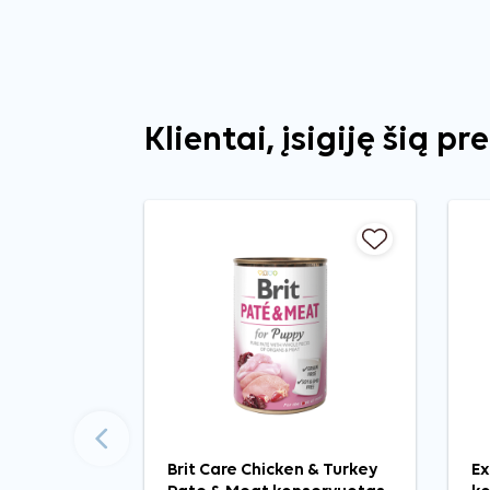
Klientai, įsigiję šią pr
Ankstesnis
Brit Care Chicken & Turkey
Ex